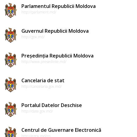
Parlamentul Republicii Moldova
http://parlament.md/
Guvernul Republicii Moldova
http://gov.md/
Președinția Republicii Moldova
http://www.presedinte.md/
Cancelaria de stat
http://cancelaria.gov.md/
Portalul Datelor Deschise
http://date.gov.md/
Centrul de Guvernare Electronică
http://egov.md/ro