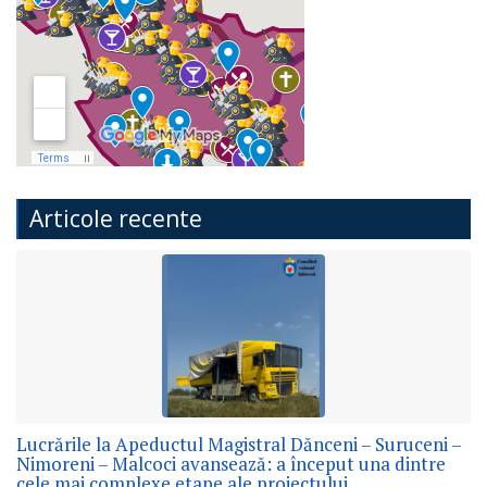
Articole recente
Lucrările la Apeductul Magistral Dănceni – Suruceni –
Nimoreni – Malcoci avansează: a început una dintre
cele mai complexe etape ale proiectului