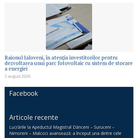
Raionul Ialoveni, în atenția investitorilor pentru
dezvoltarea unui parc fotovoltaic cu sistem de stocare
a energiei
2 august 2026
Facebook
Articole recente
Lucrările la Apeductul Magistral Dănceni – Suruceni –
Nimoreni – Malcoci avansează: a început una dintre cele