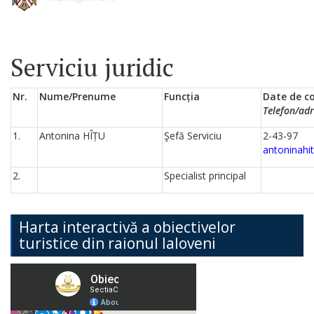
Serviciu juridic
Nr.
Nume/Prenume
Funcția
Date de c
Telefon/adr
1.
Antonina HÎȚU
Şefă Serviciu
2-
antoninahi
2.
Specialist principal
Harta interactivă a obiectivelor
turistice din raionul Ialoveni