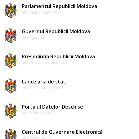
Parlamentul Republicii Moldova
http://parlament.md/
Guvernul Republicii Moldova
http://gov.md/
Președinția Republicii Moldova
http://www.presedinte.md/
Cancelaria de stat
http://cancelaria.gov.md/
Portalul Datelor Deschise
http://date.gov.md/
Centrul de Guvernare Electronică
http://egov.md/ro