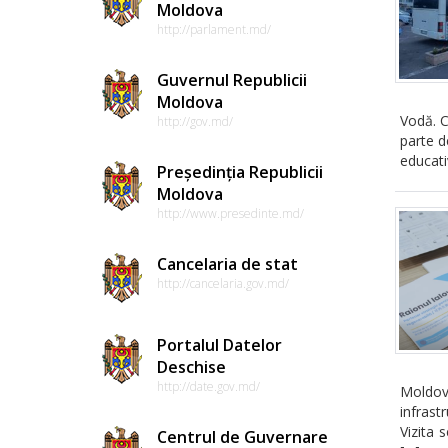
Moldova
http://parlament.md/
Guvernul Republicii
Moldova
Vodă. C
http://gov.md/
parte de
educati
Președinția Republicii
Moldova
http://www.presedinte.md/
Cancelaria de stat
http://cancelaria.gov.md/
Portalul Datelor
Deschise
http://date.gov.md/
Moldova
infrast
Vizita 
Centrul de Guvernare