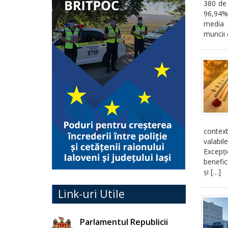
380 de 
96,94%.
media g
muncii 
context
valabil
Excepți
benefic
și […]
Link-uri Utile
Parlamentul Republicii