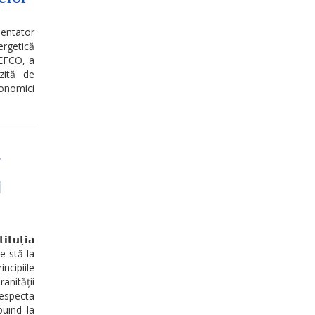
mentator
ergetică
NEFCO, a
zită de
conomici

𝘂𝘁̦𝗶𝗮
re stă la
ncipiile
nității
respecta
buind la