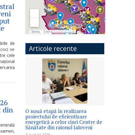
stral
reni
put
xe
ările de
Articole recente
coci se
tre cele
național
versarea
026
t din
O nouă etapă în realizarea
proiectului de eficientizare
energetică a celor cinci Centre de
enerală
Sănătate din raionul Ialoveni
 examen,
7 august 2026