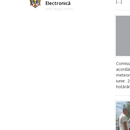
[…]
Electronică
http://egov.md/ro
Comisia
acordă
meteor
iunie 2
hotărâr