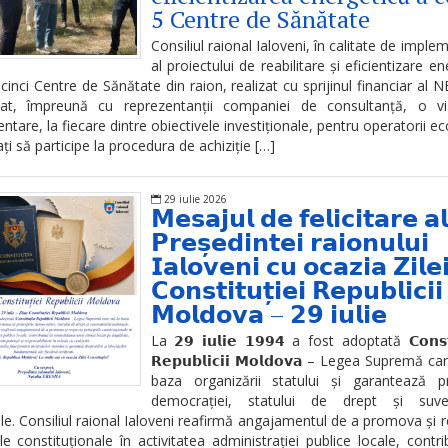
5 Centre de Sănătate
Consiliul raional Ialoveni, în calitate de imple
al proiectului de reabilitare și eficientizare en
 cinci Centre de Sănătate din raion, realizat cu sprijinul financiar al 
zat, împreună cu reprezentanții companiei de consultanță, o vi
tare, la fiecare dintre obiectivele investiționale, pentru operatorii e
ați să participe la procedura de achiziție […]
29 iulie 2026
𝗠𝗲𝘀𝗮𝗷𝘂𝗹 𝗱𝗲 𝗳𝗲𝗹𝗶𝗰𝗶𝘁𝗮𝗿𝗲 𝗮𝗹
𝗣𝗿𝗲𝘀̦𝗲𝗱𝗶𝗻𝘁𝗲𝗶 𝗿𝗮𝗶𝗼𝗻𝘂𝗹𝘂𝗶
𝗜𝗮𝗹𝗼𝘃𝗲𝗻𝗶 𝗰𝘂 𝗼𝗰𝗮𝘇𝗶𝗮 𝗭𝗶𝗹𝗲
𝗖𝗼𝗻𝘀𝘁𝗶𝘁𝘂𝘁̦𝗶𝗲𝗶 𝗥𝗲𝗽𝘂𝗯𝗹𝗶𝗰𝗶𝗶
𝗠𝗼𝗹𝗱𝗼𝘃𝗮 – 𝟮𝟵 𝗶𝘂𝗹𝗶𝗲
La 𝟮𝟵 𝗶𝘂𝗹𝗶𝗲 𝟭𝟵𝟵𝟰 a fost adoptată 𝗖𝗼𝗻𝘀𝘁𝗶
𝗥𝗲𝗽𝘂𝗯𝗹𝗶𝗰𝗶𝗶 𝗠𝗼𝗹𝗱𝗼𝘃𝗮 – Legea Supremă ca
baza organizării statului și garantează pri
democrației, statului de drept și suvera
le. Consiliul raional Ialoveni reafirmă angajamentul de a promova și 
iile constituționale în activitatea administrației publice locale, contri