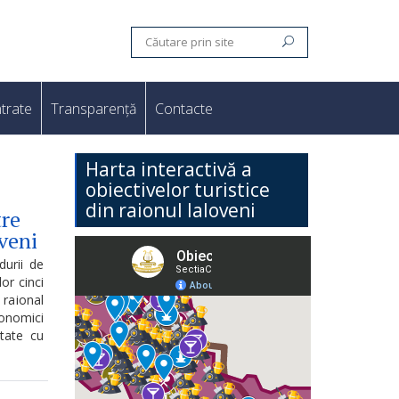
trate
Transparență
Contacte
Harta interactivă a
obiectivelor turistice
din raionul Ialoveni
tre
veni
durii de
or cinci
 raional
onomici
itate cu