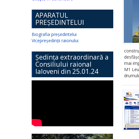
APARATUL
PREȘEDINTELUI
Biografia președintelui
Vicepreședinții raionului
constr
Ședința extraordinară a
desfășo
Consiliului raional
mai imp
M1 Leuș
Ialoveni din 25.01.24
drumulu