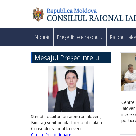
Noutăți
Președintele raionului
Raionul Ialo
Mesajul Președintelui
Centre 
Ialove
interes
Stimați locuitori ai raionului Ialoveni,
politici
Bine ați venit pe platforma oficială a
Consiliului raional Ialoveni.
Citește în continuare