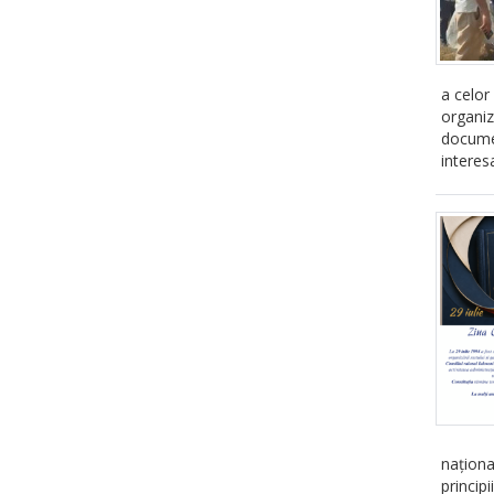
a celor
organi
documen
interes
naționa
princip