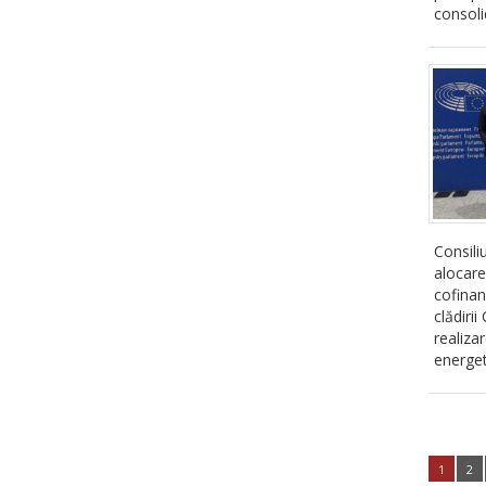
consoli
Consili
alocar
cofinan
clădiri
realiza
energeti
1
2