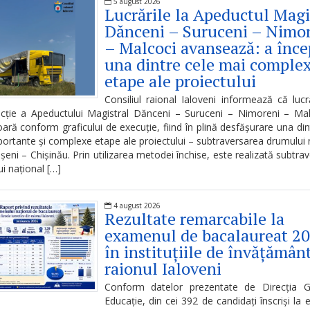
5 august 2026
Lucrările la Apeductul Magi
Dănceni – Suruceni – Nimo
– Malcoci avansează: a înce
una dintre cele mai comple
etape ale proiectului
Consiliul raional Ialoveni informează că lucr
ucție a Apeductului Magistral Dănceni – Suruceni – Nimoreni – Mal
ară conform graficului de execuție, fiind în plină desfășurare una din
ortante și complexe etape ale proiectului – subtraversarea drumului 
eni – Chișinău. Prin utilizarea metodei închise, este realizată subtra
i național […]
4 august 2026
Rezultate remarcabile la
examenul de bacalaureat 2
în instituțiile de învățămân
raionul Ialoveni
Conform datelor prezentate de Direcția G
Educație, din cei 392 de candidați înscriși la