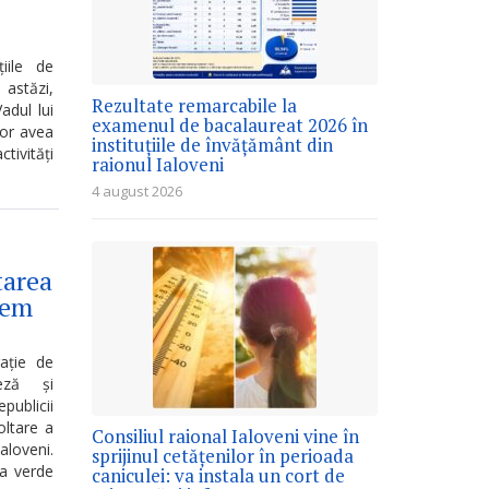
iile de
 astăzi,
Rezultate remarcabile la
adul lui
examenul de bacalaureat 2026 în
vor avea
instituțiile de învățământ din
ctivități
raionul Ialoveni
4 august 2026
tarea
tem
gație de
eză și
publicii
oltare a
Consiliul raional Ialoveni vine în
aloveni.
sprijinul cetățenilor în perioada
ia verde
caniculei: va instala un cort de