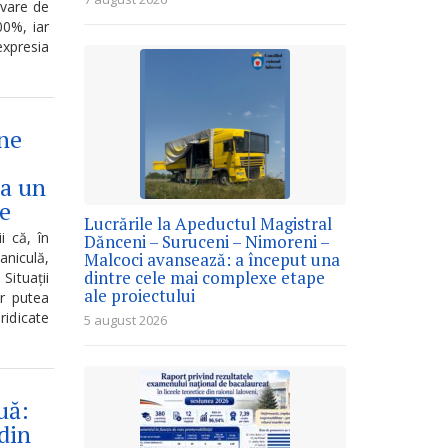
ovare de
00%, iar
expresia
ine
la un
re
Lucrările la Apeductul Magistral
i că, în
Dănceni – Suruceni – Nimoreni –
aniculă,
Malcoci avansează: a început una
dintre cele mai complexe etape
Situații
ale proiectului
or putea
ridicate
5 august 2026
uă:
din