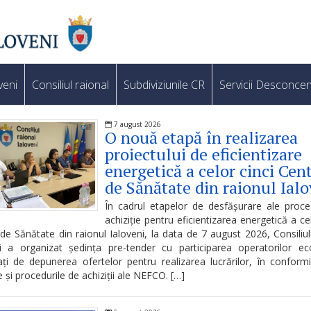
veni
Consiliul raional
Subdiviziunile CR
Servicii Desconcen
7 august 2026
O nouă etapă în realizarea
proiectului de eficientizare
energetică a celor cinci Cen
de Sănătate din raionul Ialo
În cadrul etapelor de desfășurare ale proce
achiziție pentru eficientizarea energetică a cel
de Sănătate din raionul Ialoveni, la data de 7 august 2026, Consiliul
ni a organizat ședința pre-tender cu participarea operatorilor ec
ați de depunerea ofertelor pentru realizarea lucrărilor, în conform
le și procedurile de achiziții ale NEFCO. […]