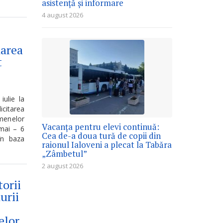
asistență și informare
4 august 2026
darea
t
iulie la
icitarea
menelor
Vacanța pentru elevi continuă:
mai – 6
Cea de-a doua tură de copii din
 în baza
raionul Ialoveni a plecat la Tabăra
„Zâmbetul”
2 august 2026
torii
urii
elor