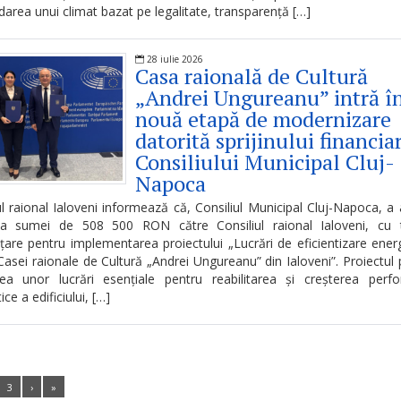
darea unui climat bazat pe legalitate, transparență […]
28 iulie 2026
Casa raională de Cultură
„Andrei Ungureanu” intră î
nouă etapă de modernizare
datorită sprijinului financiar
Consiliului Municipal Cluj-
Napoca
ul raional Ialoveni informează că, Consiliul Municipal Cluj-Napoca, a
ea sumei de 508 500 RON către Consiliul raional Ialoveni, cu t
țare pentru implementarea proiectului „Lucrări de eficientizare ener
i Casei raionale de Cultură „Andrei Ungureanu” din Ialoveni”. Proiectul
rea unor lucrări esențiale pentru reabilitarea și creșterea perf
ce a edificiului, […]
3
›
»