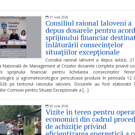
31 iulie 2026
Consiliul raional Ialoveni a
depus dosarele pentru acor
sprijinului financiar destina
înlăturării consecințelor
situațiilor excepționale
Consiliul raional Ialoveni a depus astăzi, 21 
 Națională de Management al Crizelor dosarele complete privind sol
rii sprijinului financiar pentru lichidarea consecințelor feno
ologice și agrometeorologice periculoase produse în perioada 12 
026 pe teritoriul raionului Ialoveni. Dosarele au fost elaborate
ilor Comisiei pentru Situații Excepționale a […]
30 iulie 2026
Vizite în teren pentru opera
economici din cadrul proced
de achiziție privind
eficientizarea energetică a c