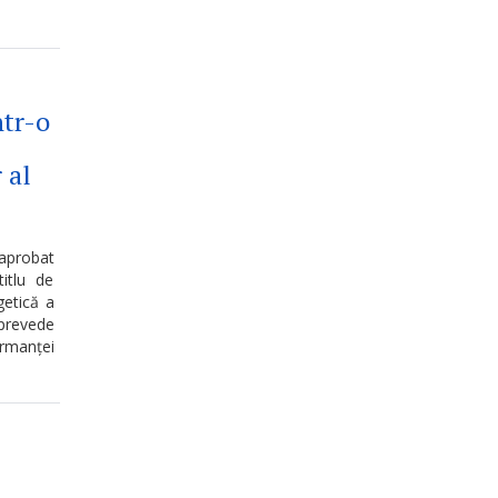
ntr-o
 al
 aprobat
itlu de
getică a
 prevede
ormanței