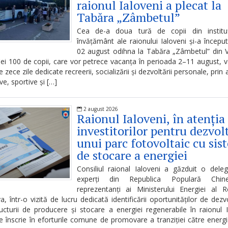
raionul Ialoveni a plecat la
Tabăra „Zâmbetul”
Cea de-a doua tură de copii din instituț
învățământ ale raionului Ialoveni și-a început
02 august odihna la Tabăra „Zâmbetul” din V
ei 100 de copii, care vor petrece vacanța în perioada 2–11 august, 
 zece zile dedicate recreerii, socializării și dezvoltării personale, prin a
ve, sportive și […]
2 august 2026
Raionul Ialoveni, în atenția
investitorilor pentru dezvol
unui parc fotovoltaic cu sis
de stocare a energiei
Consiliul raional Ialoveni a găzduit o dele
experți din Republica Populară Chin
reprezentanți ai Ministerului Energiei al Re
, într-o vizită de lucru dedicată identificării oportunităților de dezv
ructurii de producere și stocare a energiei regenerabile în raionul I
se înscrie în eforturile comune de promovare a tranziției către energ