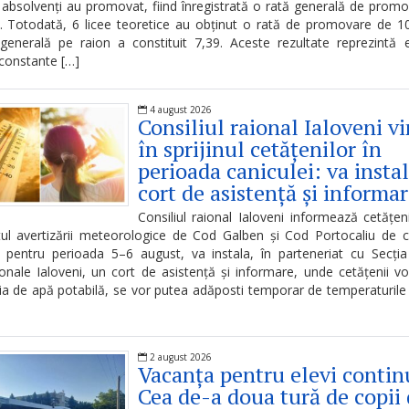
absolvenți au promovat, fiind înregistrată o rată generală de prom
 Totodată, 6 licee teoretice au obținut o rată de promovare de 1
enerală pe raion a constituit 7,39. Aceste rezultate reprezintă 
constante […]
4 august 2026
Consiliul raional Ialoveni v
în sprijinul cetățenilor în
perioada caniculei: va insta
cort de asistență și informa
Consiliul raional Ialoveni informează cetățeni
ul avertizării meteorologice de Cod Galben și Cod Portocaliu de c
e pentru perioada 5–6 august, va instala, în parteneriat cu Secția 
onale Ialoveni, un cort de asistență și informare, unde cetățenii v
ia de apă potabilă, se vor putea adăposti temporar de temperaturile 
2 august 2026
Vacanța pentru elevi contin
Cea de-a doua tură de copii 