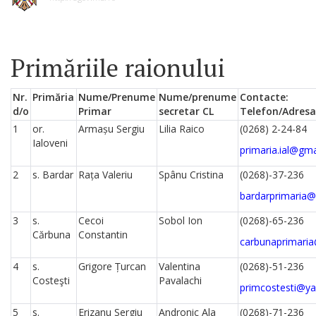
Primăriile raionului
Nr.
Primăria
Nume/Prenume
Nume/prenume
Contacte:
d/o
Primar
secretar CL
Telefon/Adresa
1
or.
Armașu Sergiu
Lilia Raico
(0268) 2-24-84
Ialoveni
primaria.ial@gm
2
s. Bardar
Rața Valeriu
Spânu Cristina
(0268)-37-236
bardarprimaria
3
s.
Cecoi
Sobol Ion
(0268)-65-236
Cărbuna
Constantin
carbunaprimari
4
s.
Grigore Țurcan
Valentina
(0268)-51-236
Costeşti
Pavalachi
primcostesti@y
5
s.
Erizanu Sergiu
Andronic Ala
(0268)-71-236