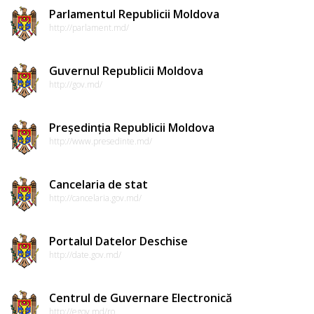
Parlamentul Republicii Moldova
http://parlament.md/
Guvernul Republicii Moldova
http://gov.md/
Președinția Republicii Moldova
http://www.presedinte.md/
Cancelaria de stat
http://cancelaria.gov.md/
Portalul Datelor Deschise
http://date.gov.md/
Centrul de Guvernare Electronică
http://egov.md/ro