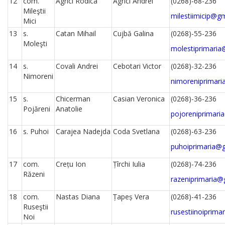
12
com.
Agrici Rodica
Agrici Andrei
(0268)-68-236
Mileştii
milestiimicip@g
Mici
13
s.
Catan Mihail
Cujbă Galina
(0268)-55-236
Moleşti
molestiprimari
14
s.
Covali Andrei
Cebotari Victor
(0268)-32-236
Nimoreni
nimoreniprimar
15
s.
Chicerman
Casian Veronica
(0268)-36-236
Pojăreni
Anatolie
pojoreniprimari
16
s. Puhoi
Carajea Nadejda
Coda Svetlana
(0268)-63-236
puhoiprimaria@
17
com.
Crețu Ion
Țîrchi Iulia
(0268)-74-236
Răzeni
razeniprimaria@
18
com.
Nastas Diana
Țapeș Vera
(0268)-41-236
Ruseştii
rusestiinoiprim
Noi