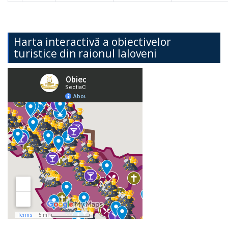
Harta interactivă a obiectivelor
turistice din raionul Ialoveni