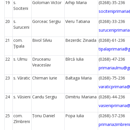
19
s.
Goloman Victor
Arhip Maria
(0268)-35-236
Sociteni
sociteniprimari
20
s.
Gorceac Sergiu
Vieru Tatiana
(0268)-33-236
Suruceni
suruceniprimari
21
com.
Bivol Silviu
Bezerdic Zinaida
(0268)-61-236
Ţipala
tipalaprimaria@
22
s. Ulmu
Druceanu
Bîrcă Iulia
(0268)-47-236
Veaceslav
primariaulmu@g
23
s. Văratic
Chirman Iurie
Baltaga Maria
(0268)-75-236
varaticprimaria
24
s. Văsieni
Candu Sergiu
Dimitriu Mariana
(0268)-44-236
vasieniprimaria
25
com.
Țonu Daniel
Popa Iulia
(0268)-57-236
Zîmbreni
primariazimbre