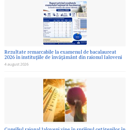
Rezultate remarcabile la examenul de bacalaureat
2026 în instituțiile de învățământ din raionul Ialoveni
4 august 2026
Consiliul raional Ialoveni vine în sprijinul cetățenilor în