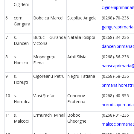
Cigîrleni
cigirleniprimari
6
com.
Bobeica Marcel
Ștepliuc Angela
(0268)-70-236
Gangura
ganguraprimari
7
s.
Butuc – Guranda
Natalia Iosipoi
(0268)-34-236
Dănceni
Victoria
danceniprimari
8
s.
Moșneguțu
Arhii Silvia
(0268)-56-236
Hansca
Elena
hanscaprimaria
9
s.
Cigoreanu Petru
Negru Tatiana
(0268)-58-236
Horeşti
primaria.horest
10
s.
Vlasî Ștefan
Cononov
(0268)-40-355
Horodca
Ecaterina
horodcaprimari
11
s.
Ermurachi Mihail
Boboc
(0268)-31-236
Malcoci
Gheorghe
malcociprimari