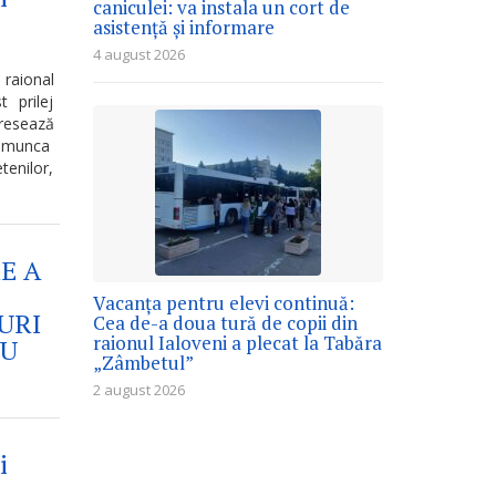
caniculei: va instala un cort de
asistență și informare
4 august 2026
raional
 prilej
esează
în munca
tenilor,
E A
Vacanța pentru elevi continuă:
URI
Cea de-a doua tură de copii din
raionul Ialoveni a plecat la Tabăra
RU
„Zâmbetul”
2 august 2026
i