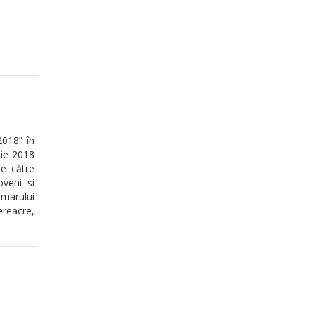
2018” în
tie 2018
de către
oveni și
imarului
ereacre,