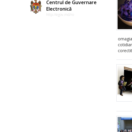
Centrul de Guvernare
Electronică
http://egov.md/ro
omagiat
cotidia
corecti