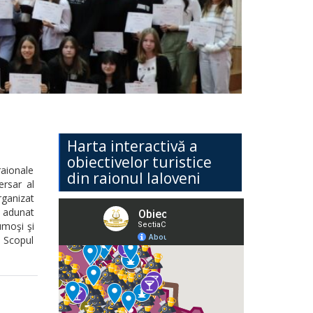
Harta interactivă a
obiectivelor turistice
raionale
din raionul Ialoveni
ersar al
rganizat
a adunat
umoşi şi
. Scopul