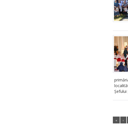
primări
localit
Șefului
«
‹