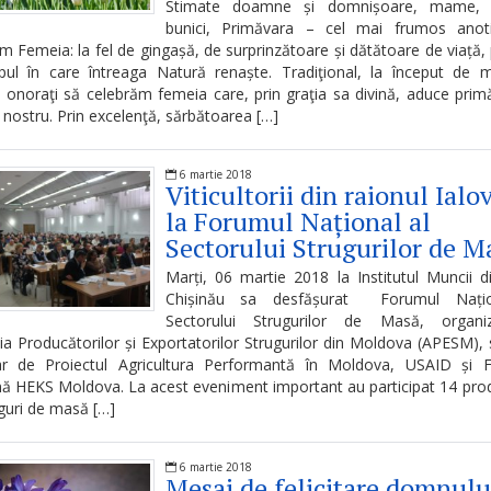
Stimate doamne și domnișoare, mame, f
bunici, Primăvara – cel mai frumos ano
m Femeia: la fel de gingașă, de surprinzătoare și dătătoare de viață
ul în care întreaga Natură renaște. Tradiţional, la început de m
onoraţi să celebrăm femeia care, prin graţia sa divină, aduce prim
l nostru. Prin excelenţă, sărbătoarea […]
6 martie 2018
Viticultorii din raionul Ialo
la Forumul Național al
Sectorului Strugurilor de M
Marți, 06 martie 2018 la Institutul Muncii 
Chișinău sa desfășurat Forumul Națio
Sectorului Strugurilor de Masă, organ
ia Producătorilor și Exportatorilor Strugurilor din Moldova (APESM), 
iar de Proiectul Agricultura Performantă în Moldova, USAID și F
nă HEKS Moldova. La acest eveniment important au participat 14 pro
guri de masă […]
6 martie 2018
Mesaj de felicitare domnulu