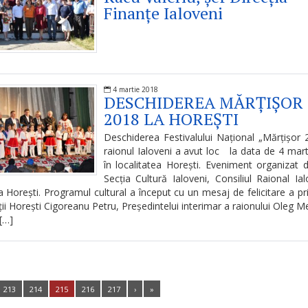
Finanțe Ialoveni
4 martie 2018
DESCHIDEREA MĂRȚIȘOR
2018 LA HOREȘTI
Deschiderea Festivalului Național „Mărțișor 
raionul Ialoveni a avut loc la data de 4 mar
în localitatea Horești. Eveniment organizat 
Secția Cultură Ialoveni, Consiliul Raional Ial
a Horești. Programul cultural a început cu un mesaj de felicitare a pr
ății Horești Cigoreanu Petru, Președintelui interimar a raionului Oleg M
 […]
213
214
215
216
217
›
»