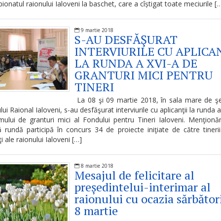
ionatul raionului Ialoveni la baschet, care a cîștigat toate meciurile [
9 martie 2018
S-AU DESFĂŞURAT
INTERVIURILE CU APLICAN
LA RUNDA A XVI-A DE
GRANTURI MICI PENTRU
TINERI
La 08 şi 09 martie 2018, în sala mare de ş
lui Raional Ialoveni, s-au desfăşurat interviurile cu aplicanţii la runda 
ului de granturi mici al Fondului pentru Tineri Ialoveni. Menţion
 rundă participă în concurs 34 de proiecte iniţiate de către tineri
ţi ale raionului Ialoveni […]
8 martie 2018
Mesajul de felicitare al
președintelui-interimar al
raionului cu ocazia sărbător
8 martie