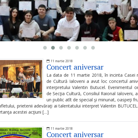
11 martie 2018
Concert aniversar
La data de 11 martie 2018, în incinta Casei 
de Cultură Ialoveni a avut loc concertul aniv
interpretului Valentin Butucel. Evenimentul o
de Secţia Cultură, Consiliul Raional Ialoveni, 
un public atît de special şi minunat, oaspeţi fr
ufletului, prietenii adevăraţi ai talentatului interpret Valentin BUTUCEL
rtanţa acestei acţiuni […]
11 martie 2018
Concert aniversar