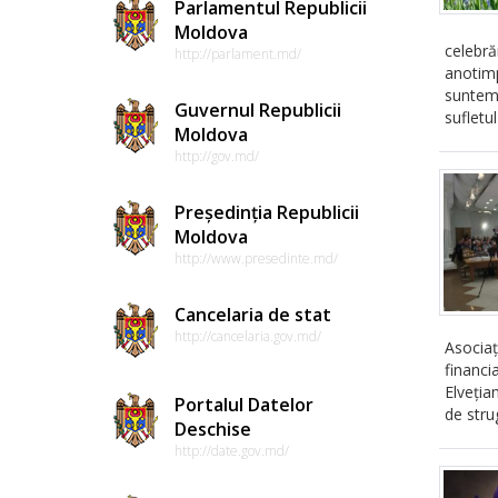
Parlamentul Republicii
Moldova
celebră
http://parlament.md/
anotimp
suntem 
Guvernul Republicii
sufletu
Moldova
http://gov.md/
Președinția Republicii
Moldova
http://www.presedinte.md/
Cancelaria de stat
http://cancelaria.gov.md/
Asociaț
financ
Elveția
Portalul Datelor
de stru
Deschise
http://date.gov.md/