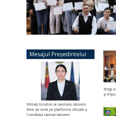
Mesajul Președintelui
dragi s
şi impo
Stimați locuitori ai raionului Ialoveni,
Bine ați venit pe platforma oficială a
Consiliului raional Ialoveni.