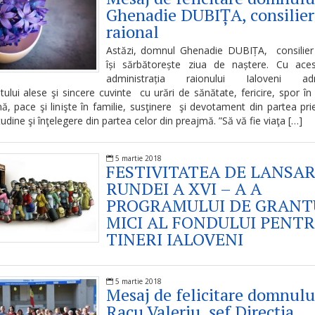
Ghenadie DUBIȚA, consilier
raional
Astăzi, domnul Ghenadie DUBIȚA, consilier 
își sărbătorește ziua de naștere. Cu acest
administrația raionului Ialoveni adr
ului alese şi sincere cuvinte cu urări de sănătate, fericire, spor 
nă, pace şi linişte în familie, susţinere şi devotament din partea prie
tudine şi înţelegere din partea celor din preajmă. ”Să vă fie viaţa […]
5 martie 2018
FESTIVITATEA DE LANSAR
RUNDEI A XVI – A A
PROGRAMULUI DE GRANT
MICI AL FONDULUI PENT
TINERI IALOVENI
5 martie 2018
Mesaj de felicitare domnulu
Racu Valeriu, șef Direcția