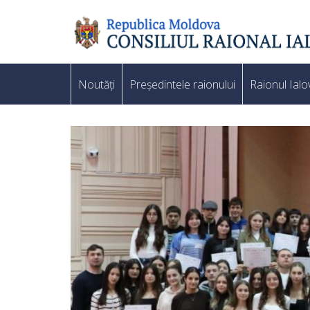
Noutăți
Președintele raionului
Raionul Ialo