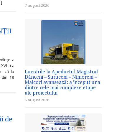
…]
7 august 2026
ŢII
edinţe a
a XVI-a a
Lucrările la Apeductul Magistral
ăm că la
Dănceni – Suruceni – Nimoreni –
i din 18
Malcoci avansează: a început una
dintre cele mai complexe etape
ale proiectului
5 august 2026
ii de