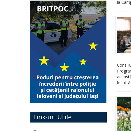
la Camp
Consiliu
Program
această
localită
Link-uri Utile