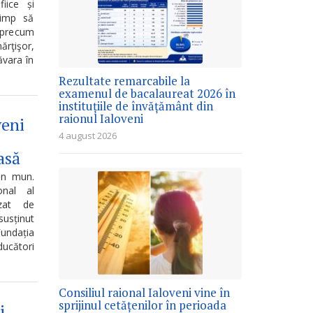
iice și
timp să
, precum
ărţişor,
ăvara în
Rezultate remarcabile la
examenul de bacalaureat 2026 în
instituțiile de învățământ din
raionul Ialoveni
veni
4 august 2026
asă
din mun.
nal al
izat de
susținut
undația
ducători
Consiliul raional Ialoveni vine în
sprijinul cetățenilor în perioada
i