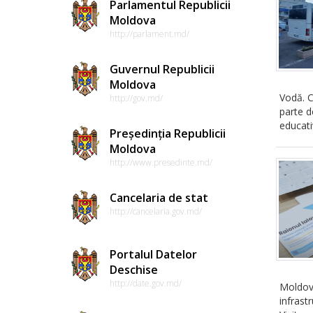
Parlamentul Republicii
Moldova
http://parlament.md/
Guvernul Republicii
Moldova
Vodă. C
http://gov.md/
parte de
educati
Președinția Republicii
Moldova
http://www.presedinte.md/
Cancelaria de stat
http://cancelaria.gov.md/
Portalul Datelor
Deschise
http://date.gov.md/
Moldova
infrast