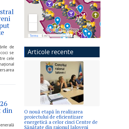
stral
reni
put
xe
ările de
Articole recente
coci se
tre cele
național
versarea
026
t din
O nouă etapă în realizarea
proiectului de eficientizare
energetică a celor cinci Centre de
enerală
Sănătate din raionul Ialoveni