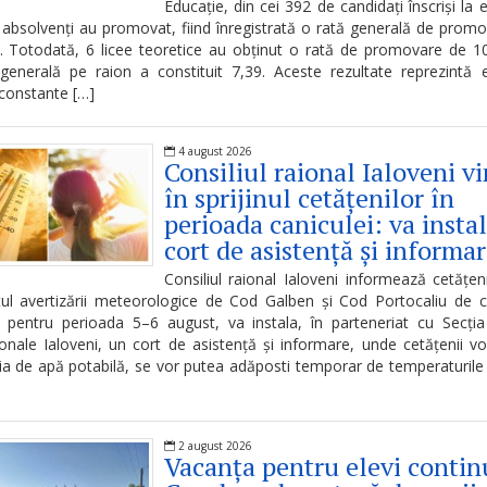
Educație, din cei 392 de candidați înscriși la
absolvenți au promovat, fiind înregistrată o rată generală de prom
 Totodată, 6 licee teoretice au obținut o rată de promovare de 1
enerală pe raion a constituit 7,39. Aceste rezultate reprezintă 
constante […]
4 august 2026
Consiliul raional Ialoveni v
în sprijinul cetățenilor în
perioada caniculei: va insta
cort de asistență și informa
Consiliul raional Ialoveni informează cetățeni
ul avertizării meteorologice de Cod Galben și Cod Portocaliu de c
e pentru perioada 5–6 august, va instala, în parteneriat cu Secția 
onale Ialoveni, un cort de asistență și informare, unde cetățenii v
ia de apă potabilă, se vor putea adăposti temporar de temperaturile 
2 august 2026
Vacanța pentru elevi contin