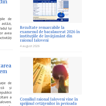
din
iile de
 astăzi,
Rezultate remarcabile la
adul lui
examenul de bacalaureat 2026 în
vor avea
instituțiile de învățământ din
ctivități
raionul Ialoveni
4 august 2026
tarea
tem
gație de
eză și
publicii
oltare a
Consiliul raional Ialoveni vine în
aloveni.
sprijinul cetățenilor în perioada