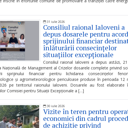
se înscrie în eforturile comune de promovare a tranziției către energ
31 iulie 2026
Consiliul raional Ialoveni a
depus dosarele pentru acor
sprijinului financiar destina
înlăturării consecințelor
situațiilor excepționale
Consiliul raional Ialoveni a depus astăzi, 21 
 Națională de Management al Crizelor dosarele complete privind sol
rii sprijinului financiar pentru lichidarea consecințelor feno
ologice și agrometeorologice periculoase produse în perioada 12 
026 pe teritoriul raionului Ialoveni. Dosarele au fost elaborate
ilor Comisiei pentru Situații Excepționale a […]
30 iulie 2026
Vizite în teren pentru opera
economici din cadrul proced
de achiziție privind