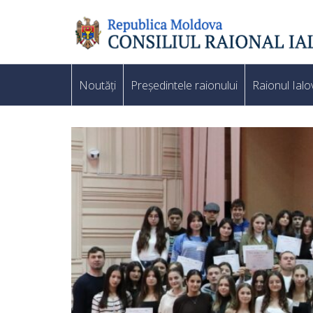
Noutăți
Președintele raionului
Raionul Ialo