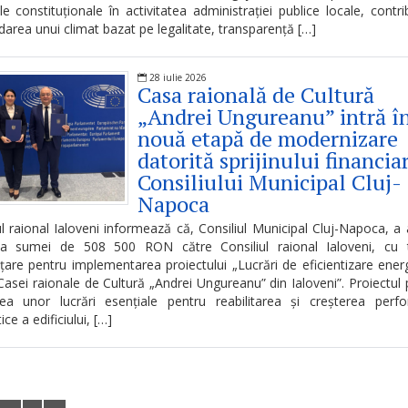
iile constituționale în activitatea administrației publice locale, contri
darea unui climat bazat pe legalitate, transparență […]
28 iulie 2026
Casa raională de Cultură
„Andrei Ungureanu” intră î
nouă etapă de modernizare
datorită sprijinului financiar
Consiliului Municipal Cluj-
Napoca
ul raional Ialoveni informează că, Consiliul Municipal Cluj-Napoca, a
ea sumei de 508 500 RON către Consiliul raional Ialoveni, cu t
țare pentru implementarea proiectului „Lucrări de eficientizare ener
i Casei raionale de Cultură „Andrei Ungureanu” din Ialoveni”. Proiectul
rea unor lucrări esențiale pentru reabilitarea și creșterea perf
ce a edificiului, […]