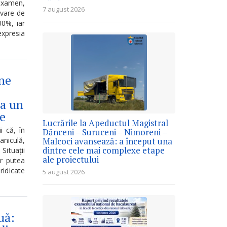
 examen,
7 august 2026
ovare de
00%, iar
expresia
ine
la un
re
Lucrările la Apeductul Magistral
i că, în
Dănceni – Suruceni – Nimoreni –
aniculă,
Malcoci avansează: a început una
dintre cele mai complexe etape
Situații
ale proiectului
or putea
ridicate
5 august 2026
uă: