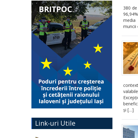
380 de 
96,94%.
media g
muncii 
context
valabil
Excepți
benefic
și […]
Link-uri Utile