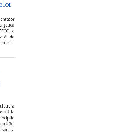
elor
mentator
ergetică
NEFCO, a
zită de
conomici

𝘂𝘁̦𝗶𝗮
re stă la
ncipiile
nității
respecta