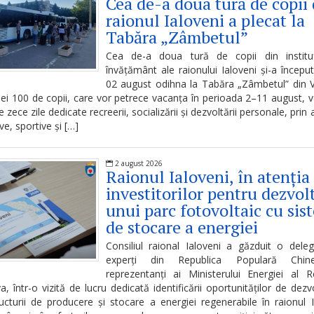
Cea de-a doua tură de copii 
raionul Ialoveni a plecat la
Tabăra „Zâmbetul”
Cea de-a doua tură de copii din instituț
învățământ ale raionului Ialoveni și-a început
02 august odihna la Tabăra „Zâmbetul” din V
ei 100 de copii, care vor petrece vacanța în perioada 2–11 august, 
 zece zile dedicate recreerii, socializării și dezvoltării personale, prin a
ve, sportive și […]
2 august 2026
Raionul Ialoveni, în atenția
investitorilor pentru dezvol
unui parc fotovoltaic cu sis
de stocare a energiei
Consiliul raional Ialoveni a găzduit o dele
experți din Republica Populară Chin
reprezentanți ai Ministerului Energiei al Re
, într-o vizită de lucru dedicată identificării oportunităților de dezv
ructurii de producere și stocare a energiei regenerabile în raionul I