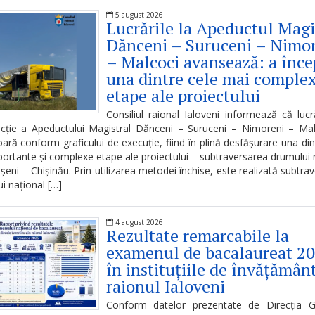
5 august 2026
Lucrările la Apeductul Magi
Dănceni – Suruceni – Nimo
– Malcoci avansează: a înce
una dintre cele mai comple
etape ale proiectului
Consiliul raional Ialoveni informează că lucr
ucție a Apeductului Magistral Dănceni – Suruceni – Nimoreni – Mal
ară conform graficului de execuție, fiind în plină desfășurare una din
ortante și complexe etape ale proiectului – subtraversarea drumului 
eni – Chișinău. Prin utilizarea metodei închise, este realizată subtra
i național […]
4 august 2026
Rezultate remarcabile la
examenul de bacalaureat 2
în instituțiile de învățămân
raionul Ialoveni
Conform datelor prezentate de Direcția G