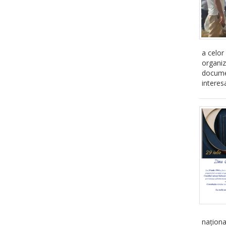
a celor
organi
documen
interes
naționa