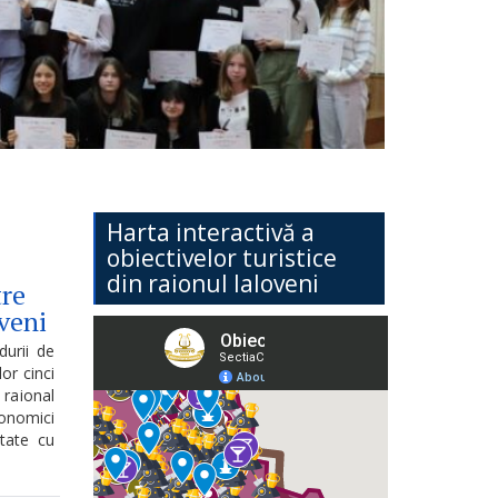
Harta interactivă a
obiectivelor turistice
din raionul Ialoveni
tre
veni
durii de
or cinci
 raional
onomici
itate cu