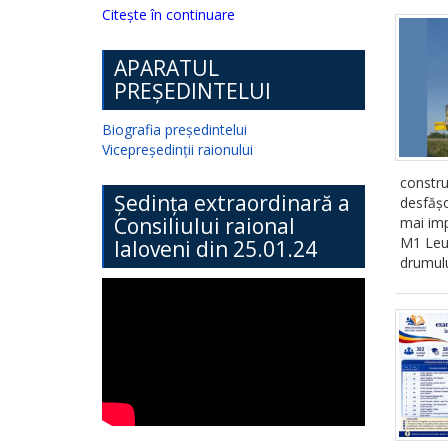
Citește în continuare
APARATUL
PREȘEDINTELUI
Biografia președintelui
Vicepreședinții raionului
constr
Ședința extraordinară a
desfășo
Consiliului raional
mai imp
M1 Leuș
Ialoveni din 25.01.24
drumulu