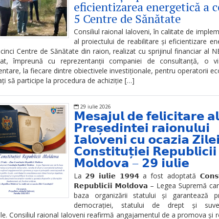
eficientizarea energetică a c
5 Centre de Sănătate
Consiliul raional Ialoveni, în calitate de imple
al proiectului de reabilitare și eficientizare en
 cinci Centre de Sănătate din raion, realizat cu sprijinul financiar al 
zat, împreună cu reprezentanții companiei de consultanță, o vi
tare, la fiecare dintre obiectivele investiționale, pentru operatorii e
ați să participe la procedura de achiziție […]
29 iulie 2026
𝗠𝗲𝘀𝗮𝗷𝘂𝗹 𝗱𝗲 𝗳𝗲𝗹𝗶𝗰𝗶𝘁𝗮𝗿𝗲 𝗮𝗹
𝗣𝗿𝗲𝘀̦𝗲𝗱𝗶𝗻𝘁𝗲𝗶 𝗿𝗮𝗶𝗼𝗻𝘂𝗹𝘂𝗶
𝗜𝗮𝗹𝗼𝘃𝗲𝗻𝗶 𝗰𝘂 𝗼𝗰𝗮𝘇𝗶𝗮 𝗭𝗶𝗹𝗲
𝗖𝗼𝗻𝘀𝘁𝗶𝘁𝘂𝘁̦𝗶𝗲𝗶 𝗥𝗲𝗽𝘂𝗯𝗹𝗶𝗰𝗶𝗶
𝗠𝗼𝗹𝗱𝗼𝘃𝗮 – 𝟮𝟵 𝗶𝘂𝗹𝗶𝗲
La 𝟮𝟵 𝗶𝘂𝗹𝗶𝗲 𝟭𝟵𝟵𝟰 a fost adoptată 𝗖𝗼𝗻𝘀𝘁𝗶
𝗥𝗲𝗽𝘂𝗯𝗹𝗶𝗰𝗶𝗶 𝗠𝗼𝗹𝗱𝗼𝘃𝗮 – Legea Supremă ca
baza organizării statului și garantează pri
democrației, statului de drept și suvera
le. Consiliul raional Ialoveni reafirmă angajamentul de a promova și 