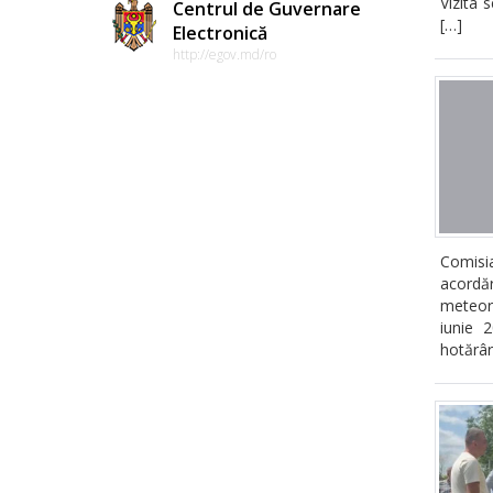
Vizita 
Centrul de Guvernare
[…]
Electronică
http://egov.md/ro
Comisia
acordă
meteor
iunie 2
hotărâr