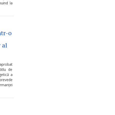
buind la
ntr-o
 al
 aprobat
itlu de
getică a
 prevede
ormanței