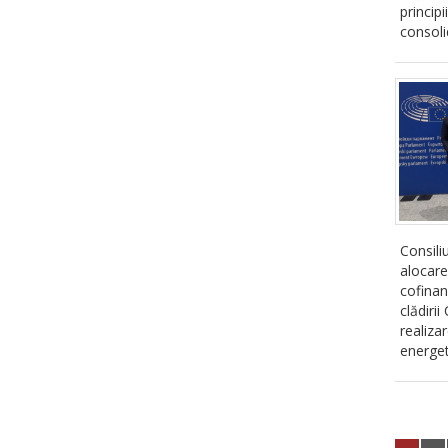
princip
consoli
Consili
alocar
cofinan
clădiri
realiza
energeti