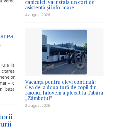
ia verde
caniculei: va instala un cort de
asistență și informare
4 august 2026
darea
t
iulie la
icitarea
menelor
Vacanța pentru elevi continuă:
mai – 6
Cea de-a doua tură de copii din
 în baza
raionul Ialoveni a plecat la Tabăra
„Zâmbetul”
2 august 2026
torii
urii