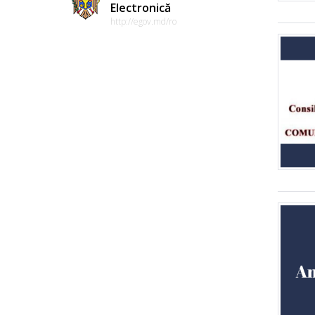
Electronică
http://egov.md/ro