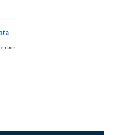
ata
cembrie