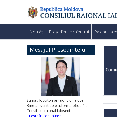
Noutăți
Președintele raionului
Raionul Ialo
Mesajul Președintelui
Stimați locuitori ai raionului Ialoveni,
Bine ați venit pe platforma oficială a
Consiliului raional Ialoveni.
Citește în continuare