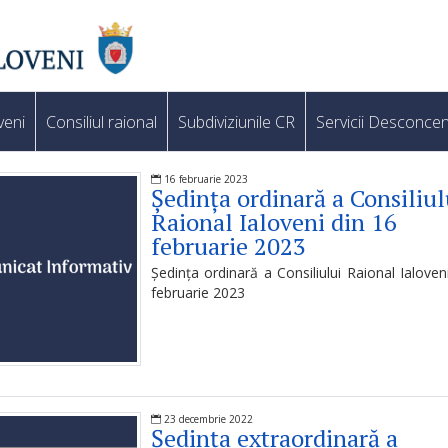
veni
Consiliul raional
Subdiviziunile CR
Servicii Desconcen
16 februarie 2023
Ședința ordinară a Consiliul
Raional Ialoveni din 16
februarie 2023
Ședința ordinară a Consiliului Raional Ialoven
februarie 2023
23 decembrie 2022
Ședința extraordinară a