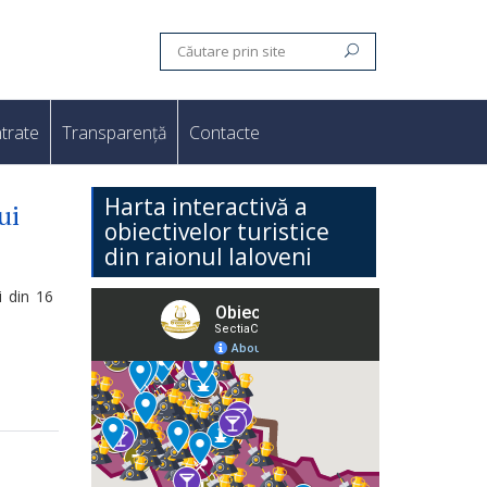
trate
Transparență
Contacte
Harta interactivă a
ui
obiectivelor turistice
din raionul Ialoveni
i din 16