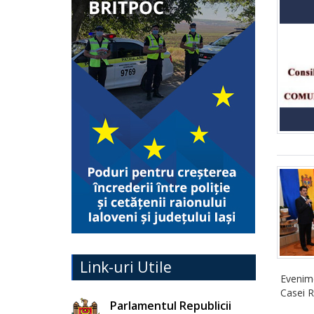
Link-uri Utile
Evenime
Casei R
Parlamentul Republicii