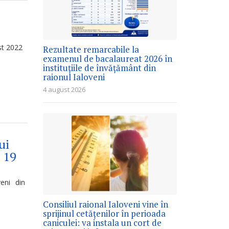
st 2022
Rezultate remarcabile la
examenul de bacalaureat 2026 în
instituțiile de învățământ din
raionul Ialoveni
4 august 2026
ui
 19
veni din
Consiliul raional Ialoveni vine în
sprijinul cetățenilor în perioada
caniculei: va instala un cort de