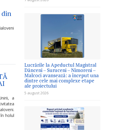
 din
Ialoveni
Lucrările la Apeductul Magistral
Dănceni – Suruceni – Nimoreni –
TĂ
Malcoci avansează: a început una
dintre cele mai complexe etape
AI
ale proiectului
5 august 2026
irii, a
vitatea
aloveni.
în holul