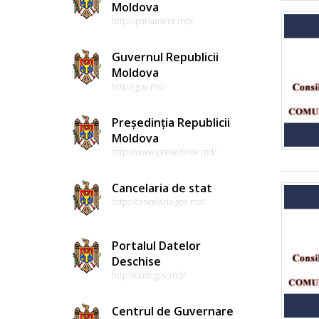
Moldova
http://parlament.md/
Guvernul Republicii
Moldova
http://gov.md/
Președinția Republicii
Moldova
http://www.presedinte.md/
Cancelaria de stat
http://cancelaria.gov.md/
Portalul Datelor
Deschise
http://date.gov.md/
Centrul de Guvernare