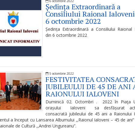
6 octombrie 2022
Ședința Extraordinară a
Consiliului Raional Ialoveni
6 octombrie 2022
Ședința Extraordinară a Consiliului Raional 
din 6 octombrie 2022
5 octombrie 2022
FESTIVITATEA CONSACRA
JUBILEULUI DE 45 DE ANI 
RAIONULUI IALOVENI
Duminică 02. Octombri . 2022 în Piaţa Un
orașului Ialoveni sa desfășurat acti
consacrată jubileului de 45 ani a Raionului I
ntul a început cu Lansarea Albumului ,,Raionul Ialoveni – 45 de ani” 
aionale de Cultură ,,Andrei Ungureanu”.