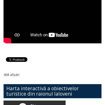
408 afișări
Harta interactivă a obiectivelor
turistice din raionul Ialoveni