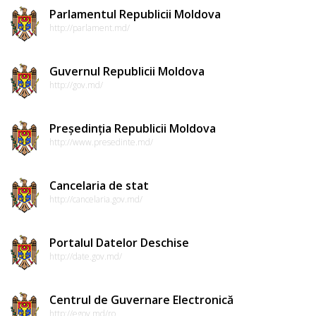
Parlamentul Republicii Moldova
http://parlament.md/
Guvernul Republicii Moldova
http://gov.md/
Președinția Republicii Moldova
http://www.presedinte.md/
Cancelaria de stat
http://cancelaria.gov.md/
Portalul Datelor Deschise
http://date.gov.md/
Centrul de Guvernare Electronică
http://egov.md/ro