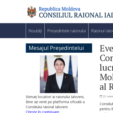
Noutăți
Președintele raionului
Raionul Ialo
Eve
Mesajul Președintelui
Con
luc
Mol
al 
Stimați locuitori ai raionului Ialoveni,
25 noie
Bine ați venit pe platforma oficială a
Consiliu
Consiliului raional Ialoveni.
pentru R
Citește în continuare