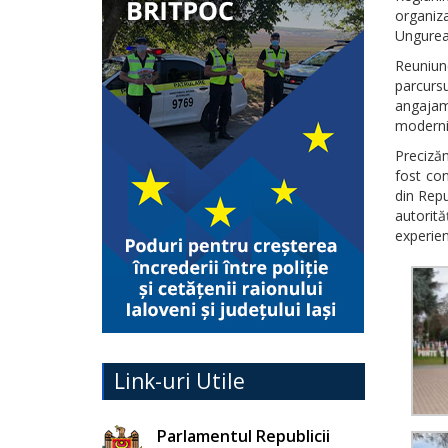
organiz
Ungurean
Reuniun
parcurs
angajame
moderni
Precizăm
fost con
din Repu
autorită
experien
Link-uri Utile
Parlamentul Republicii