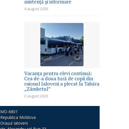
asistență și informare
4 august 2026
Vacanța pentru elevi continuă:
Cea de-a doua tură de copii din
raionul Ialoveni a plecat la Tabăra
„Zâmbetul”
2 august 2026
MD-6801
Republica Moldova
Orașul Ialoveni
str. Alexandru cel Bun 33