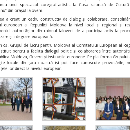
area unui spectacol coregraf-artistic la Casa raională de Cultură
u” din orașul Ialoveni.
ea a creat un cadru constructiv de dialog și colaborare, consolidân
ul european al Republicii Moldova la nivel local și regional și re
ntul autorităților din raionul Ialoveni de a participa activ la pro
zare și integrare europeană.
 că, Grupul de lucru pentru Moldova al Comitetului European al Reg
stituit pentru a facilita dialogul politic şi colaborarea între autorități
blica Moldova, Guvern şi instituţiile europene. Pe platforma Grupului 
ţile locale din țara noastră își pot face cunoscute provocările, n
ţele lor direct la nivelul european.