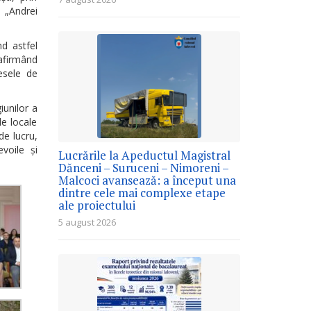
 „Andrei
d astfel
afirmând
cesele de
iunilor a
le locale
de lucru,
evoile şi
Lucrările la Apeductul Magistral
Dănceni – Suruceni – Nimoreni –
Malcoci avansează: a început una
dintre cele mai complexe etape
ale proiectului
5 august 2026