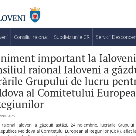
veni
Consiliul raional
Subdiviziunile CR
Servicii Desconcen
niment important la Ialoveni
siliul raional Ialoveni a găzd
rările Grupului de lucru pent
dova al Comitetului Europe
Regiunilor
mbrie 2025
l raional Ialoveni a găzduit astăzi, 24 noiembrie, lucrările Grupului
epublica Moldova al Comitetului European al Regiunilor (CoR), aflat l