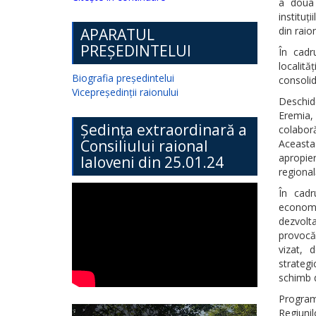
a doua 
instituț
din raio
APARATUL
PREȘEDINTELUI
În cadr
localită
Biografia președintelui
consolid
Vicepreședinții raionului
Deschid
Eremia, 
Ședința extraordinară a
colaboră
Consiliului raional
Aceasta 
apropier
Ialoveni din 25.01.24
regional
În cadr
economic
dezvolt
provocăr
vizat, 
strategi
schimb d
Program
Regiunil