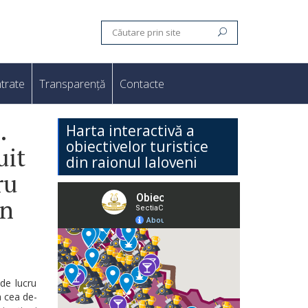
trate
Transparență
Contacte
.
Harta interactivă a
obiectivelor turistice
uit
din raionul Ialoveni
ru
an
 de lucru
a cea de-