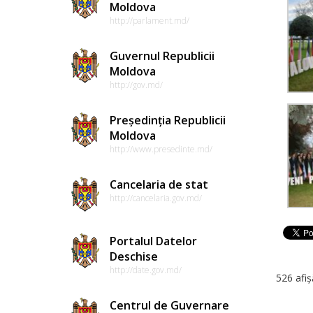
Moldova
http://parlament.md/
Guvernul Republicii
Moldova
http://gov.md/
Președinția Republicii
Moldova
http://www.presedinte.md/
Cancelaria de stat
http://cancelaria.gov.md/
Portalul Datelor
Deschise
http://date.gov.md/
526 afiș
Centrul de Guvernare