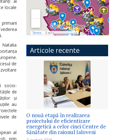
tanți ai
ce locale
primarii
n vederea
ă.
 Natalia
Articole recente
mportanța
europene.
ocesul de
ezvoltare
i socio-
tățile de
ților și
uțiile au
oiectele
O nouă etapă în realizarea
tivele de
proiectului de eficientizare
energetică a celor cinci Centre de
Sănătate din raionul Ialoveni
opean al
ști, prin
7 august 2026