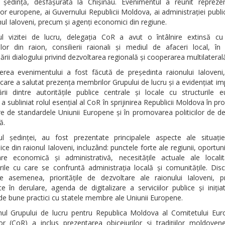
ședință, desfășurată la Chișinău. Evenimentul a reunit reprezen
iilor europene, ai Guvernului Republicii Moldova, ai administrației publi
nul Ialoveni, precum și agenți economici din regiune.
ul vizitei de lucru, delegația CoR a avut o întâlnire extinsă cu 
ților din raion, consilierii raionali și mediul de afaceri local, î
ării dialogului privind dezvoltarea regională și cooperarea multilateral
erea evenimentului a fost făcută de președinta raionului Ialoveni,
care a salutat prezența membrilor Grupului de lucru și a evidențiat i
rii dintre autoritățile publice centrale și locale cu structurile 
a subliniat rolul esențial al CoR în sprijinirea Republicii Moldova în pr
e de standardele Uniunii Europene și în promovarea politicilor de d
ă.
ul ședinței, au fost prezentate principalele aspecte ale situație
e din raionul Ialoveni, incluzând: punctele forte ale regiunii, oportuni
are economică și administrativă, necesitățile actuale ale localită
ile cu care se confruntă administrația locală și comunitățile. Disc
de asemenea, prioritățile de dezvoltare ale raionului Ialoveni, pr
ce în derulare, agenda de digitalizare a serviciilor publice și iniția
e bune practici cu statele membre ale Uniunii Europene.
ul Grupului de lucru pentru Republica Moldova al Comitetului Eur
or (CoR) a inclus prezentarea obiceiurilor și tradițiilor moldovene