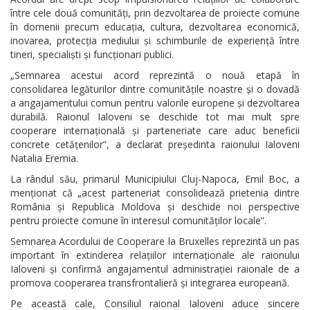
între cele două comunități, prin dezvoltarea de proiecte comune
în domenii precum educația, cultura, dezvoltarea economică,
inovarea, protecția mediului și schimburile de experiență între
tineri, specialiști și funcționari publici.
„Semnarea acestui acord reprezintă o nouă etapă în
consolidarea legăturilor dintre comunitățile noastre și o dovadă
a angajamentului comun pentru valorile europene și dezvoltarea
durabilă. Raionul Ialoveni se deschide tot mai mult spre
cooperare internațională și parteneriate care aduc beneficii
concrete cetățenilor”, a declarat președinta raionului Ialoveni
Natalia Eremia.
La rândul său, primarul Municipiului Cluj-Napoca, Emil Boc, a
menționat că „acest parteneriat consolidează prietenia dintre
România și Republica Moldova și deschide noi perspective
pentru proiecte comune în interesul comunităților locale”.
Semnarea Acordului de Cooperare la Bruxelles reprezintă un pas
important în extinderea relațiilor internaționale ale raionului
Ialoveni și confirmă angajamentul administrației raionale de a
promova cooperarea transfrontalieră și integrarea europeană.
Pe această cale, Consiliul raional Ialoveni aduce sincere