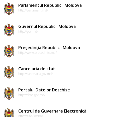
Parlamentul Republicii Moldova
http://parlament.md/
Guvernul Republicii Moldova
http://gov.md/
Președinția Republicii Moldova
http://www.presedinte.md/
Cancelaria de stat
http://cancelaria.gov.md/
Portalul Datelor Deschise
http://date.gov.md/
Centrul de Guvernare Electronică
http://egov.md/ro