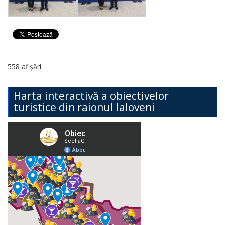
558 afișări
Harta interactivă a obiectivelor
turistice din raionul Ialoveni