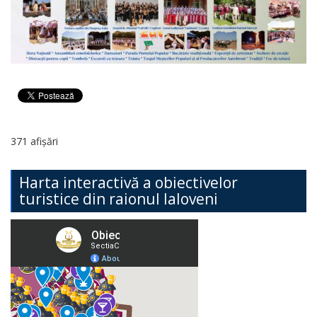
371 afișări
Harta interactivă a obiectivelor
turistice din raionul Ialoveni