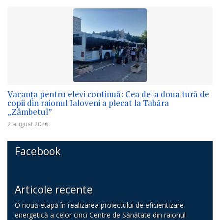
Vacanța pentru elevi continuă: Cea de-a doua tură de
copii din raionul Ialoveni a plecat la Tabăra
„Zâmbetul”
2 august 2026
Facebook
Articole recente
O nouă etapă în realizarea proiectului de eficientizare
energetică a celor cinci Centre de Sănătate din raionul