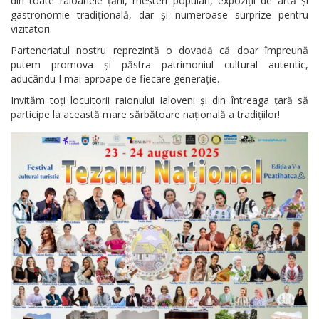
din toate raioanele țării, meșteri populari, expoziții de artă și
gastronomie tradițională, dar și numeroase surprize pentru
vizitatori.
Parteneriatul nostru reprezintă o dovadă că doar împreună
putem promova și păstra patrimoniul cultural autentic,
aducându-l mai aproape de fiecare generație.
Invităm toți locuitorii raionului Ialoveni și din întreaga țară să
participe la această mare sărbătoare națională a tradițiilor!