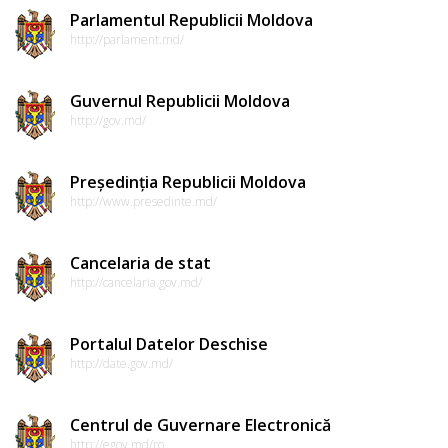
Parlamentul Republicii Moldova
http://parlament.md/
Guvernul Republicii Moldova
http://gov.md/
Președinția Republicii Moldova
http://www.presedinte.md/
Cancelaria de stat
http://cancelaria.gov.md/
Portalul Datelor Deschise
http://date.gov.md/
Centrul de Guvernare Electronică
http://egov.md/ro