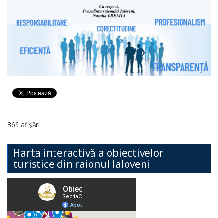
369 afișări
Harta interactivă a obiectivelor
turistice din raionul Ialoveni