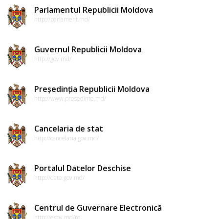
Parlamentul Republicii Moldova
http://parlament.md/
Guvernul Republicii Moldova
http://gov.md/
Președinția Republicii Moldova
http://www.presedinte.md/
Cancelaria de stat
http://cancelaria.gov.md/
Portalul Datelor Deschise
http://date.gov.md/
Centrul de Guvernare Electronică
http://egov.md/ro