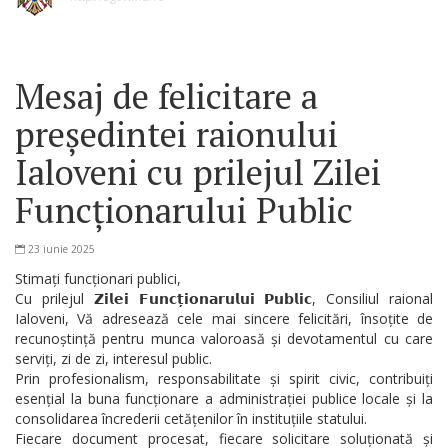
Mesaj de felicitare a
președintei raionului
Ialoveni cu prilejul Zilei
Funcționarului Public
23 iunie 2025
Stimați funcționari publici,
Cu prilejul 𝗭𝗶𝗹𝗲𝗶 𝗙𝘂𝗻𝗰𝘁̦𝗶𝗼𝗻𝗮𝗿𝘂𝗹𝘂𝗶 𝗣𝘂𝗯𝗹𝗶𝗰, Consiliul raional
Ialoveni, Vă adresează cele mai sincere felicitări, însoțite de
recunoștință pentru munca valoroasă și devotamentul cu care
serviți, zi de zi, interesul public.
Prin profesionalism, responsabilitate și spirit civic, contribuiți
esențial la buna funcționare a administrației publice locale și la
consolidarea încrederii cetățenilor în instituțiile statului.
Fiecare document procesat, fiecare solicitare soluționată și