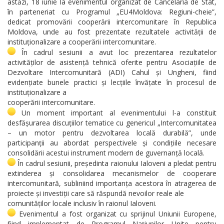
astăzi, 18 iunie la evenimentul organizat de Cancelaria de Stat,
în parteneriat cu Programul „EU4Moldova: Regiuni-cheie”,
dedicat promovării cooperării intercomunitare în Republica
Moldova, unde au fost prezentate rezultatele activității de
instituționalizare a cooperării intercomunitare.
În cadrul sesiunii a avut loc prezentarea rezultatelor
activităților de asistență tehnică oferite pentru Asociațiile de
Dezvoltare Intercomunitară (ADI) Cahul și Ungheni, fiind
evidențiate bunele practici și lecțiile învățate în procesul de
instituționalizare a
cooperării intercomunitare.
Un moment important al evenimentului l-a constituit
desfășurarea discuțiilor tematice cu genericul „Intercomunitatea
– un motor pentru dezvoltarea locală durabilă”, unde
participanții au abordat perspectivele și condițiile necesare
consolidării acestui instrument modern de guvernanță locală.
În cadrul sesiunii, președinta raionului Ialoveni a pledat pentru
extinderea și consolidarea mecanismelor de cooperare
intercomunitară, subliniind importanța acestora în atragerea de
proiecte și investiții care să răspundă nevoilor reale ale
comunităților locale inclusiv în raionul Ialoveni.
Evenimentul a fost organizat cu sprijinul Uniunii Europene,
fiind implementat de Programul Națiunilor Unite pentru