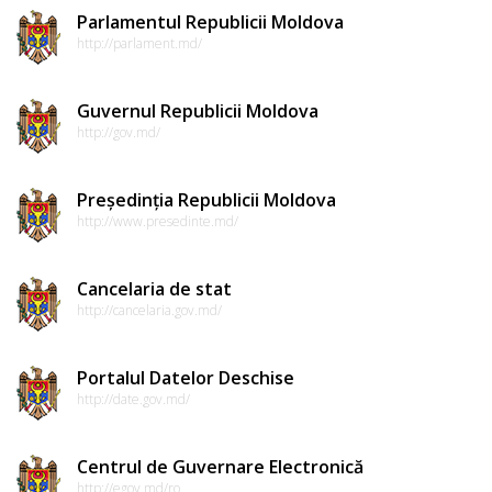
Parlamentul Republicii Moldova
http://parlament.md/
Guvernul Republicii Moldova
http://gov.md/
Președinția Republicii Moldova
http://www.presedinte.md/
Cancelaria de stat
http://cancelaria.gov.md/
Portalul Datelor Deschise
http://date.gov.md/
Centrul de Guvernare Electronică
http://egov.md/ro