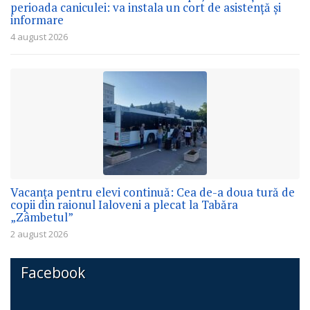
perioada caniculei: va instala un cort de asistență și
informare
4 august 2026
Vacanța pentru elevi continuă: Cea de-a doua tură de
copii din raionul Ialoveni a plecat la Tabăra
„Zâmbetul”
2 august 2026
Facebook