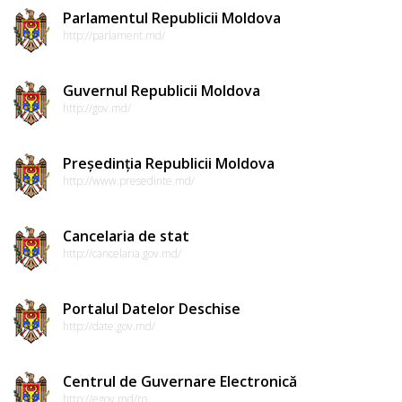
Parlamentul Republicii Moldova
http://parlament.md/
Guvernul Republicii Moldova
http://gov.md/
Președinția Republicii Moldova
http://www.presedinte.md/
Cancelaria de stat
http://cancelaria.gov.md/
Portalul Datelor Deschise
http://date.gov.md/
Centrul de Guvernare Electronică
http://egov.md/ro