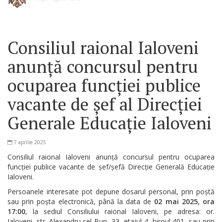
Consiliul raional Ialoveni
anunță concursul pentru
ocuparea funcției publice
vacante de șef al Direcției
Generale Educație Ialoveni
7 aprilie 2025
Consiliul raional Ialoveni anunță concursul pentru ocuparea
funcției publice vacante de șef/șefă Direcție Generală Educație
Ialoveni.
Persoanele interesate pot depune dosarul personal, prin poștă
sau prin poșta electronică, până la data de
02 mai 2025, ora
17:00
, la sediul Consiliului raional Ialoveni, pe adresa: or.
Ialoveni, str. Alexandru cel Bun, 33, etajul 4, biroul 401, sau prin