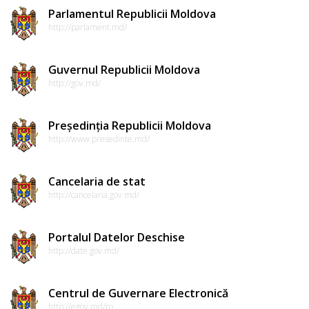
Parlamentul Republicii Moldova
http://parlament.md/
Guvernul Republicii Moldova
http://gov.md/
Președinția Republicii Moldova
http://www.presedinte.md/
Cancelaria de stat
http://cancelaria.gov.md/
Portalul Datelor Deschise
http://date.gov.md/
Centrul de Guvernare Electronică
http://egov.md/ro