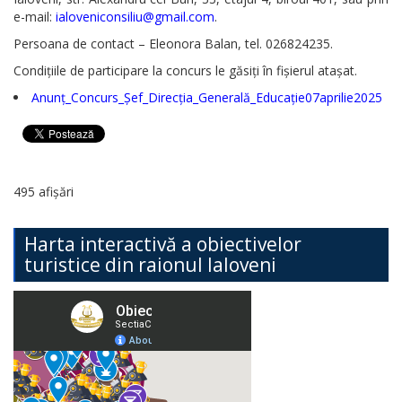
e-mail:
ialoveniconsiliu@gmail.com
.
Persoana de contact – Eleonora Balan, tel. 026824235.
Condițiile de participare la concurs le găsiți în fișierul atașat.
Anunț_Concurs_Șef_Direcția_Generală_Educație07aprilie2025
495 afișări
Harta interactivă a obiectivelor
turistice din raionul Ialoveni