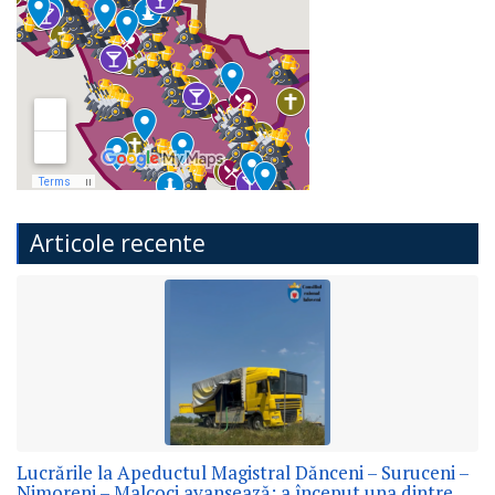
Articole recente
Lucrările la Apeductul Magistral Dănceni – Suruceni –
Nimoreni – Malcoci avansează: a început una dintre