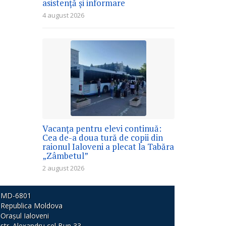
asistență și informare
4 august 2026
Vacanța pentru elevi continuă:
Cea de-a doua tură de copii din
raionul Ialoveni a plecat la Tabăra
„Zâmbetul”
2 august 2026
MD-6801
Republica Moldova
Orașul Ialoveni
str. Alexandru cel Bun 33