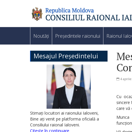
Noutăți
Președintele raionului
Raionul Ialo
Mes
Mesajul Președintelui
Con
4 aprili
Cu ocazi
sincere 
care vă 
Stimați locuitori ai raionului Ialoveni,
Munca D
Bine ați venit pe platforma oficială a
funcționa
Consiliului raional Ialoveni.
Citește în continuare
Vă dorim