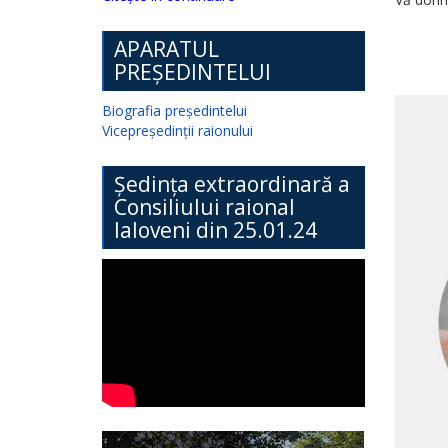
APARATUL
PREȘEDINTELUI
Biografia președintelui
Vicepreședinții raionului
Ședința extraordinară a
Consiliului raional
Ialoveni din 25.01.24