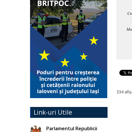
334 afiș
Link-uri Utile
Parlamentul Republicii