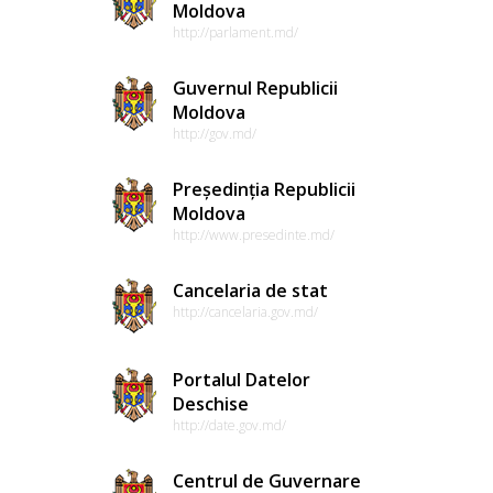
Moldova
http://parlament.md/
Guvernul Republicii
Moldova
http://gov.md/
Președinția Republicii
Moldova
http://www.presedinte.md/
Cancelaria de stat
http://cancelaria.gov.md/
Portalul Datelor
Deschise
http://date.gov.md/
Centrul de Guvernare