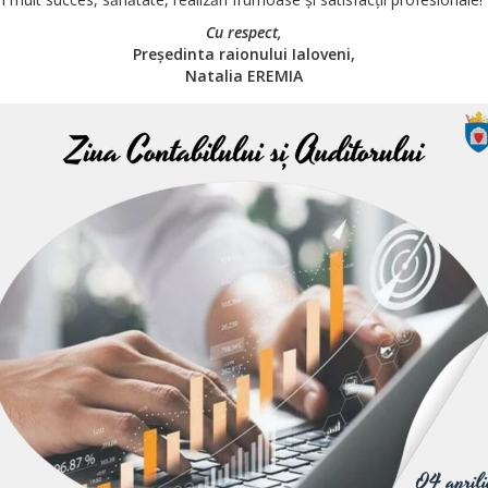
Cu respect,
Președinta raionului Ialoveni,
Natalia EREMIA