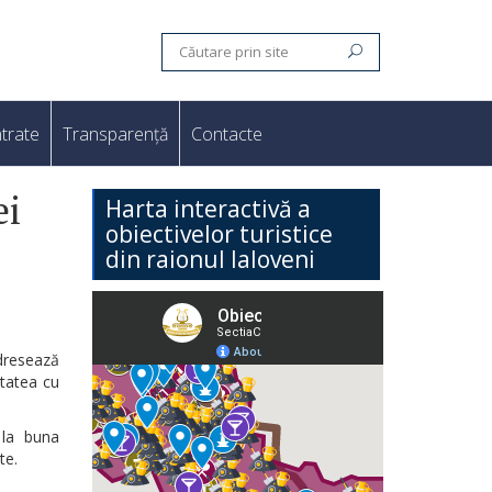
trate
Transparență
Contacte
ei
Harta interactivă a
obiectivelor turistice
din raionul Ialoveni
adresează
itatea cu
 la buna
te.