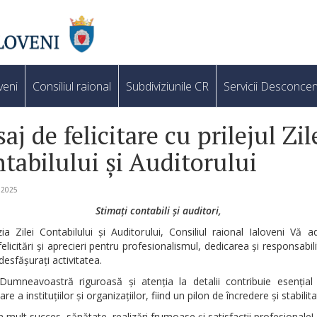
veni
Consiliul raional
Subdiviziunile CR
Servicii Desconcen
aj de felicitare cu prilejul Zil
tabilului și Auditorului
e 2025
Stimați contabili și auditori,
a Zilei Contabilului și Auditorului, Consiliul raional Ialoveni Vă 
felicitări și aprecieri pentru profesionalismul, dedicarea și responsabil
desfășurați activitatea.
umneavoastră riguroasă și atenția la detalii contribuie esențial
re a instituțiilor și organizațiilor, fiind un pilon de încredere și stabilita
 mult succes, sănătate, realizări frumoase și satisfacții profesionale!