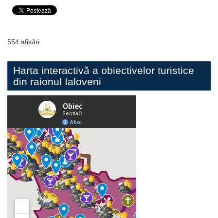
554 afișări
Harta interactivă a obiectivelor turistice
din raionul Ialoveni