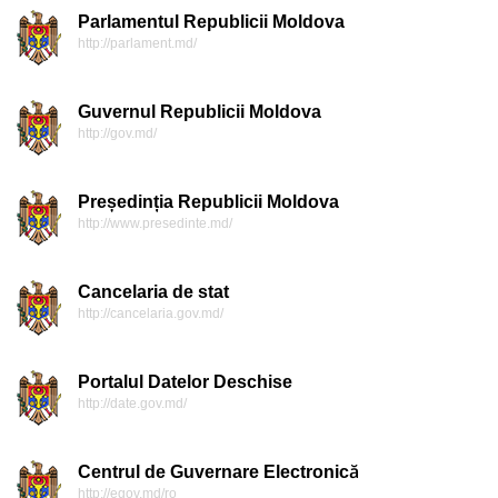
Parlamentul Republicii Moldova
http://parlament.md/
Guvernul Republicii Moldova
http://gov.md/
Președinția Republicii Moldova
http://www.presedinte.md/
Cancelaria de stat
http://cancelaria.gov.md/
Portalul Datelor Deschise
http://date.gov.md/
Centrul de Guvernare Electronică
http://egov.md/ro