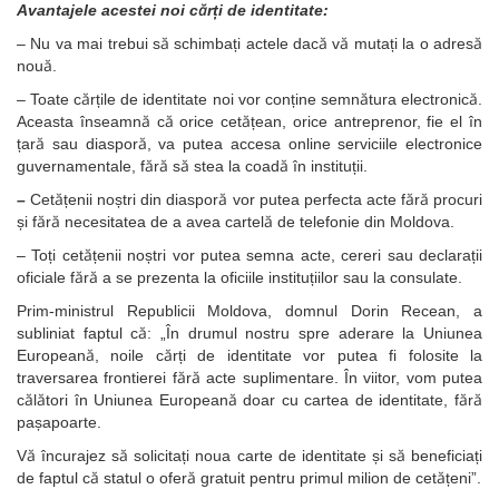
Avantajele acestei noi cărți de identitate:
– Nu va mai trebui să schimbați actele dacă vă mutați la o adresă
nouă.
– Toate cărțile de identitate noi vor conține semnătura electronică.
Aceasta înseamnă că orice cetățean, orice antreprenor, fie el în
țară sau diasporă, va putea accesa online serviciile electronice
guvernamentale, fără să stea la coadă în instituții.
–
Cetățenii noștri din diasporă vor putea perfecta acte fără procuri
și fără necesitatea de a avea cartelă de telefonie din Moldova.
– Toți cetățenii noștri vor putea semna acte, cereri sau declarații
oficiale fără a se prezenta la oficiile instituțiilor sau la consulate.
Prim-ministrul Republicii Moldova, domnul Dorin Recean, a
subliniat faptul că: „În drumul nostru spre aderare la Uniunea
Europeană, noile cărți de identitate vor putea fi folosite la
traversarea frontierei fără acte suplimentare. În viitor, vom putea
călători în Uniunea Europeană doar cu cartea de identitate, fără
pașapoarte.
Vă încurajez să solicitați noua carte de identitate și să beneficiați
de faptul că statul o oferă gratuit pentru primul milion de cetățeni”.