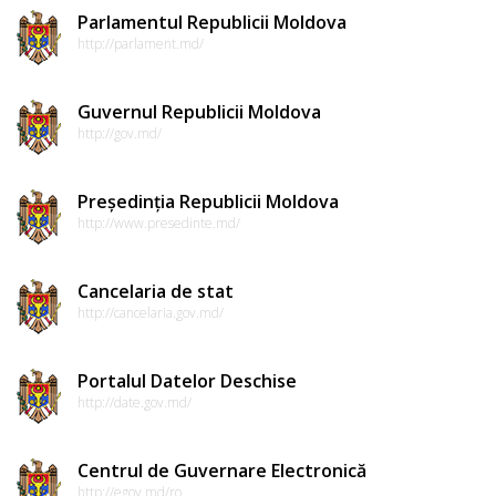
Parlamentul Republicii Moldova
http://parlament.md/
Guvernul Republicii Moldova
http://gov.md/
Președinția Republicii Moldova
http://www.presedinte.md/
Cancelaria de stat
http://cancelaria.gov.md/
Portalul Datelor Deschise
http://date.gov.md/
Centrul de Guvernare Electronică
http://egov.md/ro