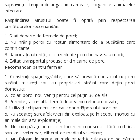
supraviețui timp îndelungat în carnea și organele animalelor
infectate.
Răspândirea virusului poate fi oprită prin respectarea
următoarelor recomandări:
Stați departe de fermele de porci;
Nu hrăniți porcii cu resturi alimentare de la bucătărie care
conțin carne;
Raportați autorităților cazurile de porci bolnavi sau morți;
Evitați transportul produselor din carne de porc.
Recomandări pentru fermieri:
Construiți spații îngrădite, care să prevină contactul cu porci
străini, mistreți sau cu proprietari străini care deţin porci
domestici;
Izolați porcii nou-veniți pentru cel puțin 30 de zile;
Permiteți accesul la fermă doar vehiculelor autorizate;
Utilizați echipament dedicat doar adăpostului porcilor;
Nu scoateţi scroafele/vierii din exploataţie în scopul montei cu
animale din altă exploataţie;
Nu cumpăraţi purcei din locuri necunoscute, fără certificat
sanitar – veterinar, eliberat de medicul veterinar;
Nu folosiţi în hrana animalelor iarbă culeasă de pe câmp,