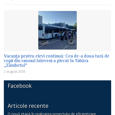
Vacanța pentru elevi continuă: Cea de-a doua tură de
copii din raionul Ialoveni a plecat la Tabăra
„Zâmbetul”
2 august 2026
Facebook
Articole recente
O nouă etapă în realizarea proiectului de eficientizare