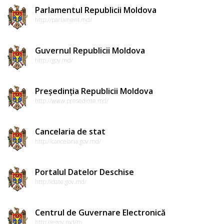
Parlamentul Republicii Moldova
http://parlament.md/
Guvernul Republicii Moldova
http://gov.md/
Președinția Republicii Moldova
http://www.presedinte.md/
Cancelaria de stat
http://cancelaria.gov.md/
Portalul Datelor Deschise
http://date.gov.md/
Centrul de Guvernare Electronică
http://egov.md/ro