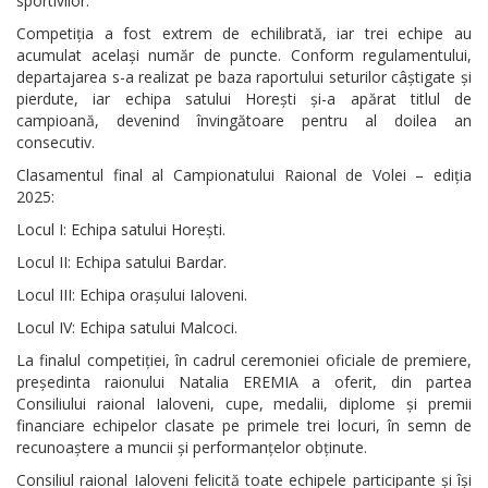
sportivilor.
Competiția a fost extrem de echilibrată, iar trei echipe au
acumulat același număr de puncte. Conform regulamentului,
departajarea s-a realizat pe baza raportului seturilor câștigate și
pierdute, iar echipa satului Horești și-a apărat titlul de
campioană, devenind învingătoare pentru al doilea an
consecutiv.
Clasamentul final al Campionatului Raional de Volei – ediția
2025:
Locul I: Echipa satului Horești.
Locul II: Echipa satului Bardar.
Locul III: Echipa orașului Ialoveni.
Locul IV: Echipa satului Malcoci.
La finalul competiției, în cadrul ceremoniei oficiale de premiere,
președinta raionului Natalia EREMIA a oferit, din partea
Consiliului raional Ialoveni, cupe, medalii, diplome și premii
financiare echipelor clasate pe primele trei locuri, în semn de
recunoaștere a muncii și performanțelor obținute.
Consiliul raional Ialoveni felicită toate echipele participante și își