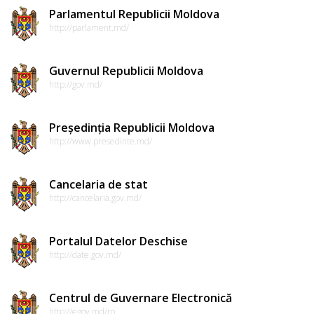
Parlamentul Republicii Moldova
http://parlament.md/
Guvernul Republicii Moldova
http://gov.md/
Președinția Republicii Moldova
http://www.presedinte.md/
Cancelaria de stat
http://cancelaria.gov.md/
Portalul Datelor Deschise
http://date.gov.md/
Centrul de Guvernare Electronică
http://egov.md/ro