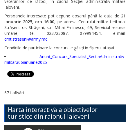
veteranilor de război, în cadrul Secției administrativ-militare
Ialoveni.
Persoanele interesate pot depune dosarul până la data de
21
ianuarie 2025, ora 16:00
, pe adresa Centrului militar teritorial
Străşeni: or. Străşeni, str. Mihai Eminescu, 69, Serviciul resurse
umane, tel. 023723087, 079994454, e-mail:
cmt.straseni@army.md
.
Condițiile de participare la concurs le găsiți în fișierul atașat.
Anunț_Concurs_Specialist_SecțiaAdministrativ-
militară06ianuarie2025
671 afișări
Harta interactivă a obiectivelor
turistice din raionul Ialoveni