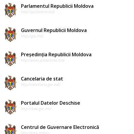
Parlamentul Republicii Moldova
http://parlament.md/
Guvernul Republicii Moldova
http://gov.md/
Președinția Republicii Moldova
http://www.presedinte.md/
Cancelaria de stat
http://cancelaria.gov.md/
Portalul Datelor Deschise
http://date.gov.md/
Centrul de Guvernare Electronică
http://egov.md/ro