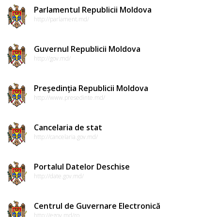
Parlamentul Republicii Moldova
http://parlament.md/
Guvernul Republicii Moldova
http://gov.md/
Președinția Republicii Moldova
http://www.presedinte.md/
Cancelaria de stat
http://cancelaria.gov.md/
Portalul Datelor Deschise
http://date.gov.md/
Centrul de Guvernare Electronică
http://egov.md/ro