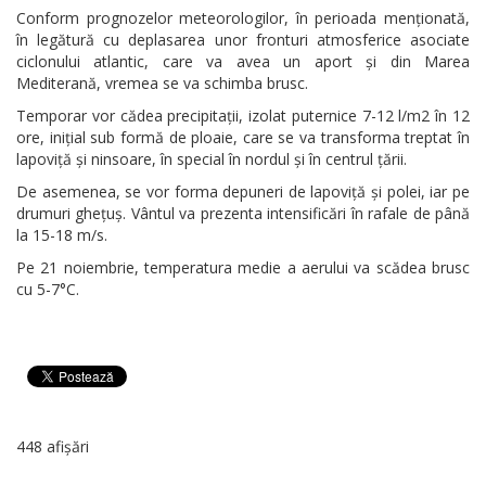
Conform prognozelor meteorologilor, în perioada menționată,
în legătură cu deplasarea unor fronturi atmosferice asociate
ciclonului atlantic, care va avea un aport și din Marea
Mediterană, vremea se va schimba brusc.
Temporar vor cădea precipitații, izolat puternice 7-12 l/m2 în 12
ore, inițial sub formă de ploaie, care se va transforma treptat în
lapoviță și ninsoare, în special în nordul și în centrul țării.
De asemenea, se vor forma depuneri de lapoviță și polei, iar pe
drumuri ghețuș. Vântul va prezenta intensificări în rafale de până
la 15-18 m/s.
Pe 21 noiembrie, temperatura medie a aerului va scădea brusc
cu 5-7°C.
448 afișări