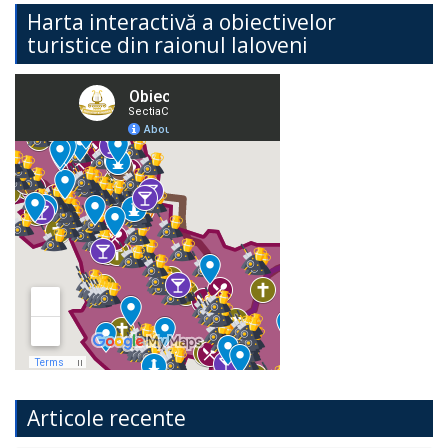
Harta interactivă a obiectivelor
turistice din raionul Ialoveni
Articole recente