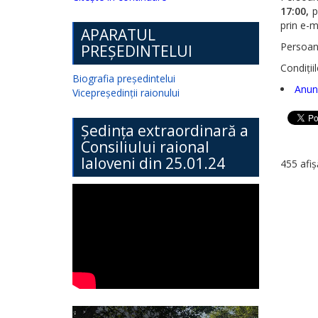
17:00,
pe
prin e-m
APARATUL
Persoan
PREȘEDINTELUI
Condițiil
Biografia președintelui
Anunț
Vicepreședinții raionului
Ședința extraordinară a
Consiliului raional
Ialoveni din 25.01.24
455 afiș