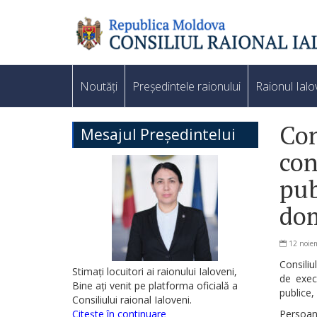
Noutăți
Președintele raionului
Raionul Ialo
Con
Mesajul Președintelui
con
pub
dom
12 noie
Consiliu
Stimați locuitori ai raionului Ialoveni,
de execu
Bine ați venit pe platforma oficială a
publice,
Consiliului raional Ialoveni.
Citește în continuare
Persoan