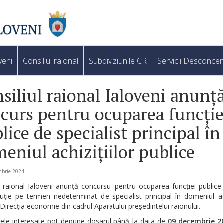
veni
Consiliul raional
Subdiviziunile CR
Servicii Desconcen
siliul raional Ialoveni anunț
curs pentru ocuparea funcție
lice de specialist principal în
eniul achizițiilor publice
mbrie 2024
l raional Ialoveni anunță concursul pentru ocuparea funcției public
ție pe termen nedeterminat de specialist principal în domeniul ach
 Direcția economie din cadrul Aparatului președintelui raionului.
ele interesate pot depune dosarul până la data de
09 decembrie 2