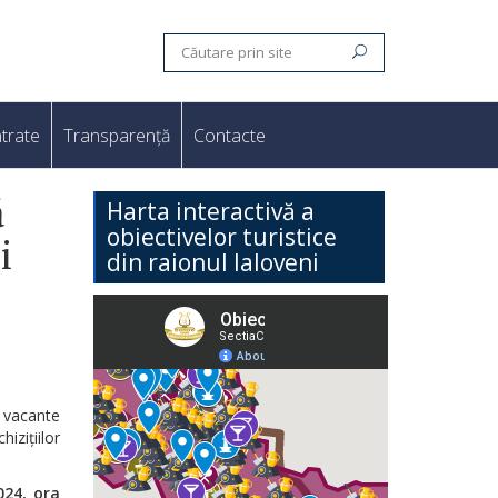
trate
Transparență
Contacte
ă
Harta interactivă a
obiectivelor turistice
i
din raionul Ialoveni
e vacante
izițiilor
024, ora