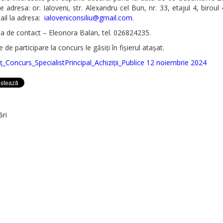
 adresa: or. Ialoveni, str. Alexandru cel Bun, nr. 33, etajul 4, biroul
ail la adresa:
ialoveniconsiliu@gmail.com
.
a de contact – Eleonora Balan, tel. 026824235.
e de participare la concurs le găsiți în fișierul atașat.
_Concurs_SpecialistPrincipal_Achiziții_Publice 12 noiembrie 2024
ări