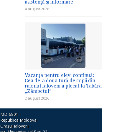
asistență și informare
4 august 2026
Vacanța pentru elevi continuă:
Cea de-a doua tură de copii din
raionul Ialoveni a plecat la Tabăra
„Zâmbetul”
2 august 2026
MD-6801
Republica Moldova
Orașul Ialoveni
str. Alexandru cel Bun 33