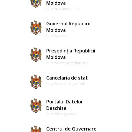
Moldova
http://parlament.md/
Guvernul Republicii
Moldova
http://gov.md/
Președinția Republicii
Moldova
http://www.presedinte.md/
Cancelaria de stat
http://cancelaria.gov.md/
Portalul Datelor
Deschise
http://date.gov.md/
Centrul de Guvernare