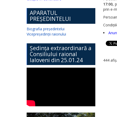
17:00,
pe
prin e-m
APARATUL
Persoan
PREȘEDINTELUI
Condițiil
Biografia președintelui
Anunț
Vicepreședinții raionului
Ședința extraordinară a
Consiliului raional
Ialoveni din 25.01.24
444 afiș