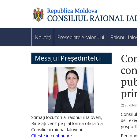
Noutăți
Președintele raionului
Raionul Ialo
Con
Mesajul Președintelui
con
pub
pri
25 octo
Consiliu
Stimați locuitori ai raionului Ialoveni,
de exec
Bine ați venit pe platforma oficială a
gospodă
Consiliului raional Ialoveni.
Citește în continuare
Persoan