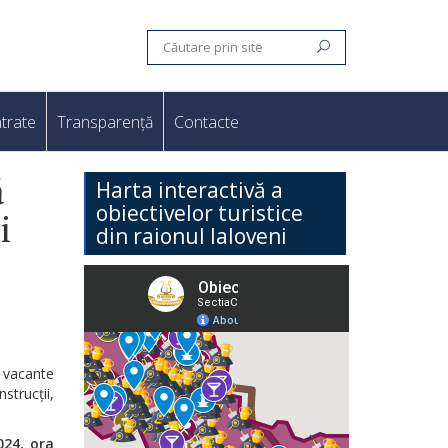
trate
Transparență
Contacte
ă
Harta interactivă a
obiectivelor turistice
i
din raionul Ialoveni
e vacante
trucții,
024, ora