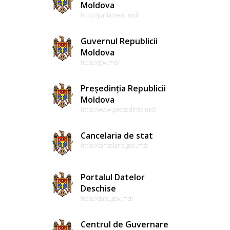
Moldova
http://parlament.md/
Guvernul Republicii
Moldova
http://gov.md/
Președinția Republicii
Moldova
http://www.presedinte.md/
Cancelaria de stat
http://cancelaria.gov.md/
Portalul Datelor
Deschise
http://date.gov.md/
Centrul de Guvernare