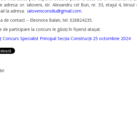
 adresa: or. Ialoveni, str. Alexandru cel Bun, nr. 33, etajul 4, biroul
ail la adresa:
ialoveniconsiliu@gmail.com
.
a de contact – Eleonora Balan, tel. 026824235.
e de participare la concurs le găsiți în fișierul atașat.
 Concurs Specialist Principal Secția Construcții 25 octombrie 2024
ări