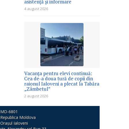
asistență și informare
4 august 2026
Vacanța pentru elevi continuă:
Cea de-a doua tură de copii din
raionul Ialoveni a plecat la Tabăra
„Zâmbetul”
2 august 2026
MD-6801
Republica Moldova
Orașul Ialoveni
str. Alexandru cel Bun 33