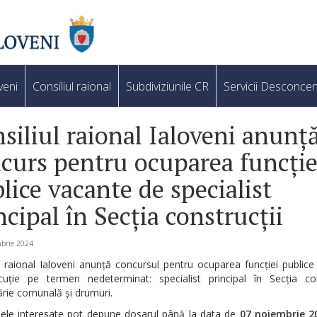
veni
Consiliul raional
Subdiviziunile CR
Servicii Desconcen
siliul raional Ialoveni anunț
curs pentru ocuparea funcție
lice vacante de specialist
ncipal în Secția construcții
mbrie 2024
l raional Ialoveni anunță concursul pentru ocuparea funcției public
uție pe termen nedeterminat: specialist principal în Secția cons
rie comunală și drumuri.
ele interesate pot depune dosarul până la data de
07 noiembrie 2