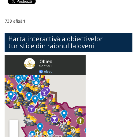
738 afișări
Harta interactivă a obiectivelor
turistice din raionul Ialoveni