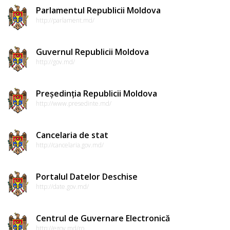
Parlamentul Republicii Moldova
http://parlament.md/
Guvernul Republicii Moldova
http://gov.md/
Președinția Republicii Moldova
http://www.presedinte.md/
Cancelaria de stat
http://cancelaria.gov.md/
Portalul Datelor Deschise
http://date.gov.md/
Centrul de Guvernare Electronică
http://egov.md/ro