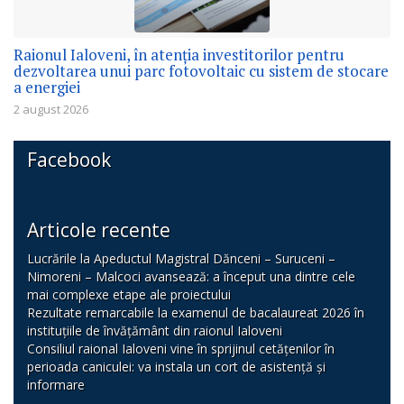
Raionul Ialoveni, în atenția investitorilor pentru
dezvoltarea unui parc fotovoltaic cu sistem de stocare
a energiei
2 august 2026
Facebook
Articole recente
Lucrările la Apeductul Magistral Dănceni – Suruceni –
Nimoreni – Malcoci avansează: a început una dintre cele
mai complexe etape ale proiectului
Rezultate remarcabile la examenul de bacalaureat 2026 în
instituțiile de învățământ din raionul Ialoveni
Consiliul raional Ialoveni vine în sprijinul cetățenilor în
perioada caniculei: va instala un cort de asistență și
informare