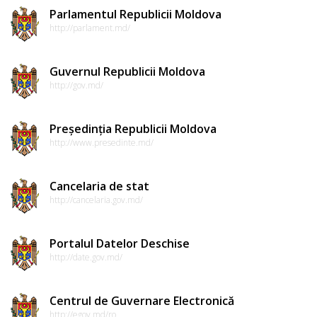
Parlamentul Republicii Moldova
http://parlament.md/
Guvernul Republicii Moldova
http://gov.md/
Președinția Republicii Moldova
http://www.presedinte.md/
Cancelaria de stat
http://cancelaria.gov.md/
Portalul Datelor Deschise
http://date.gov.md/
Centrul de Guvernare Electronică
http://egov.md/ro