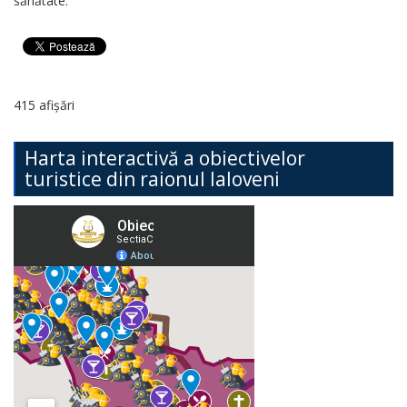
sănătate.
415 afișări
Harta interactivă a obiectivelor
turistice din raionul Ialoveni