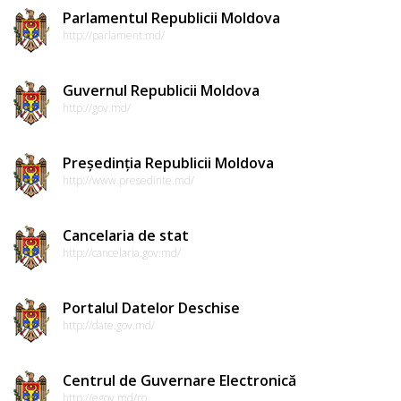
Parlamentul Republicii Moldova
http://parlament.md/
Guvernul Republicii Moldova
http://gov.md/
Președinția Republicii Moldova
http://www.presedinte.md/
Cancelaria de stat
http://cancelaria.gov.md/
Portalul Datelor Deschise
http://date.gov.md/
Centrul de Guvernare Electronică
http://egov.md/ro