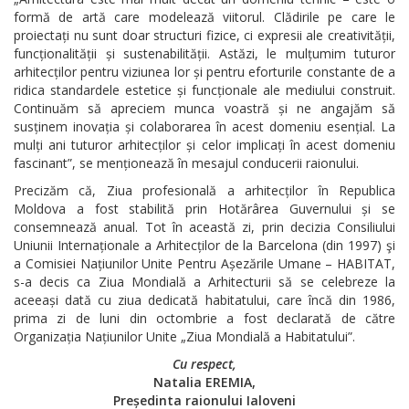
formă de artă care modelează viitorul. Clădirile pe care le
proiectați nu sunt doar structuri fizice, ci expresii ale creativității,
funcționalității și sustenabilității. Astăzi, le mulțumim tuturor
arhitecților pentru viziunea lor și pentru eforturile constante de a
ridica standardele estetice și funcționale ale mediului construit.
Continuăm să apreciem munca voastră și ne angajăm să
susținem inovația și colaborarea în acest domeniu esențial. La
mulți ani tuturor arhitecților și celor implicați în acest domeniu
fascinant”, se menționează în mesajul conducerii raionului.
Precizăm că, Ziua profesională a arhitecților în Republica
Moldova a fost stabilită prin Hotărârea Guvernului și se
consemnează anual. Tot în această zi, prin decizia Consiliului
Uniunii Internaționale a Arhitecților de la Barcelona (din 1997) şi
a Comisiei Națiunilor Unite Pentru Așezările Umane – HABITAT,
s-a decis ca Ziua Mondială a Arhitecturii să se celebreze la
aceeași dată cu ziua dedicată habitatului, care încă din 1986,
prima zi de luni din octombrie a fost declarată de către
Organizația Națiunilor Unite „Ziua Mondială a Habitatului”.
Cu respect,
Natalia EREMIA,
Președinta raionului Ialoveni