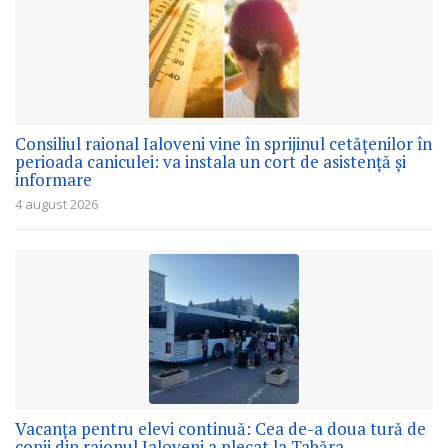
Consiliul raional Ialoveni vine în sprijinul cetățenilor în
perioada caniculei: va instala un cort de asistență și
informare
4 august 2026
Vacanța pentru elevi continuă: Cea de-a doua tură de
copii din raionul Ialoveni a plecat la Tabăra