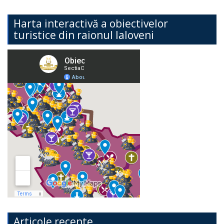
Harta interactivă a obiectivelor
turistice din raionul Ialoveni
Articole recente