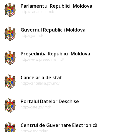
Parlamentul Republicii Moldova
http://parlament.md/
Guvernul Republicii Moldova
http://gov.md/
Președinția Republicii Moldova
http://www.presedinte.md/
Cancelaria de stat
http://cancelaria.gov.md/
Portalul Datelor Deschise
http://date.gov.md/
Centrul de Guvernare Electronică
http://egov.md/ro