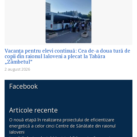
Vacanța pentru elevi continuă: Cea de-a doua tură de
copii din raionul Ialoveni a plecat la Tabăra
„Zâmbetul”
2 august 2026
Facebook
Articole recente
O nouă etapă în realizarea proiectului de eficientizare
energetică a celor cinci Centre de Sănătate din raionul
Ialoveni