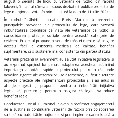
august o ședință de lucru cu veteranii de război din raionul
Ialoveni, în cadrul căreia au supus dezbaterii publice proiectul de
lege menționat, votat în prima lectură la data de 11 iulie 2024.
În cadrul întâlnirii, deputatul Boris Marcoci a prezentat
principalele prevederi ale proiectului de lege, care vizează
îmbunătățirea condițiilor de viață ale veteranilor de război și
consolidarea protecției sociale pentru această categorie de
cetățeni. Proiectul propune o serie de măsuri menite să asigure
accesul facil la asistență medicală de calitate, beneficii
suplimentare, și o susținere mai consistentă din partea statului.
Veteranii prezenți la eveniment au salutat inițiativa legislativă și
au exprimat sprijinul lor pentru adoptarea acesteia, subliniind
importanța adoptării rapide a proiectului pentru a răspunde
nevoilor urgente ale veteranilor. De asemenea, au fost discutate
aspecte practice ale implementării proiectului și s-au adus în
atenție sugestii și propuneri pentru a îmbunătăți inițiativa
legislativă, precum și pentru a asigura că legea va aduce
beneficii reale.
Conducerea Consiliului raional Ialoveni a reafirmat angajamentul
de a susține în continuare veteranii de război prin colaborarea
strânsă cu autoritățile naționale și prin implementarea locală a