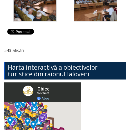
543 afișări
Harta interactivă a obiectivelor
turistice din raionul Ialoveni