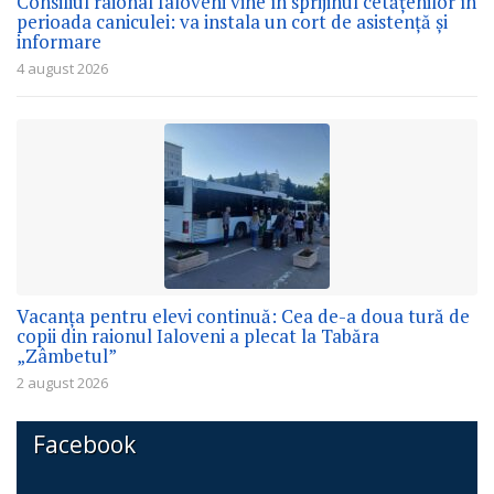
Consiliul raional Ialoveni vine în sprijinul cetățenilor în
perioada caniculei: va instala un cort de asistență și
informare
4 august 2026
Vacanța pentru elevi continuă: Cea de-a doua tură de
copii din raionul Ialoveni a plecat la Tabăra
„Zâmbetul”
2 august 2026
Facebook