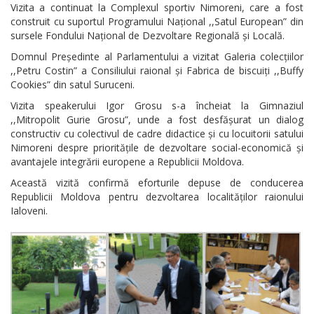
Vizita a continuat la Complexul sportiv Nimoreni, care a fost
construit cu suportul Programului Național ,,Satul European” din
sursele Fondului Național de Dezvoltare Regională și Locală.
Domnul Președinte al Parlamentului a vizitat Galeria colecțiilor
,,Petru Costin” a Consiliului raional și Fabrica de biscuiți ,,Buffy
Cookies” din satul Suruceni.
Vizita speakerului Igor Grosu s-a încheiat la Gimnaziul
,,Mitropolit Gurie Grosu”, unde a fost desfășurat un dialog
constructiv cu colectivul de cadre didactice și cu locuitorii satului
Nimoreni despre prioritățile de dezvoltare social-economică și
avantajele integrării europene a Republicii Moldova.
Această vizită confirmă eforturile depuse de conducerea
Republicii Moldova pentru dezvoltarea localităților raionului
Ialoveni.