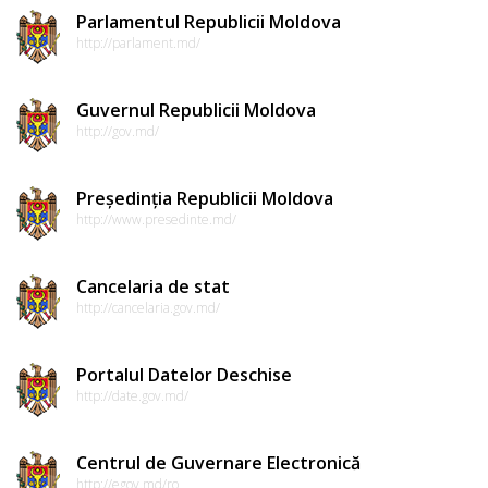
Parlamentul Republicii Moldova
http://parlament.md/
Guvernul Republicii Moldova
http://gov.md/
Președinția Republicii Moldova
http://www.presedinte.md/
Cancelaria de stat
http://cancelaria.gov.md/
Portalul Datelor Deschise
http://date.gov.md/
Centrul de Guvernare Electronică
http://egov.md/ro