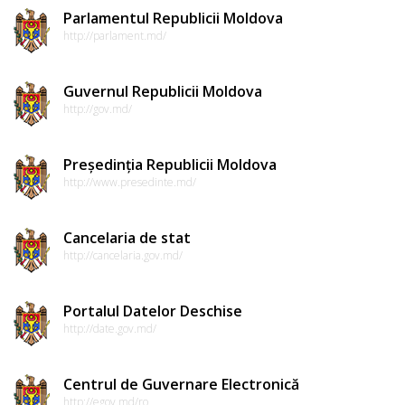
Parlamentul Republicii Moldova
http://parlament.md/
Guvernul Republicii Moldova
http://gov.md/
Președinția Republicii Moldova
http://www.presedinte.md/
Cancelaria de stat
http://cancelaria.gov.md/
Portalul Datelor Deschise
http://date.gov.md/
Centrul de Guvernare Electronică
http://egov.md/ro