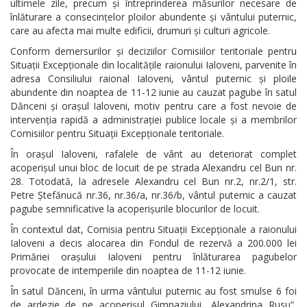
ultimele zile, precum și întreprinderea măsurilor necesare de
înlăturare a consecințelor ploilor abundente și vântului puternic,
care au afecta mai multe edificii, drumuri și culturi agricole.
Conform demersurilor și deciziilor Comisiilor teritoriale pentru
Situații Excepționale din localitățile raionului Ialoveni, parvenite în
adresa Consiliului raional Ialoveni, vântul puternic și ploile
abundente din noaptea de 11-12 iunie au cauzat pagube în satul
Dănceni și orașul Ialoveni, motiv pentru care a fost nevoie de
intervenția rapidă a administrației publice locale și a membrilor
Comisiilor pentru Situații Excepționale teritoriale.
În orașul Ialoveni, rafalele de vânt au deteriorat complet
acoperișul unui bloc de locuit de pe strada Alexandru cel Bun nr.
28. Totodată, la adresele Alexandru cel Bun nr.2, nr.2/1, str.
Petre Ștefănucă nr.36, nr.36/a, nr.36/b, vântul puternic a cauzat
pagube semnificative la acoperișurile blocurilor de locuit.
În contextul dat, Comisia pentru Situații Excepționale a raionului
Ialoveni a decis alocarea din Fondul de rezervă a 200.000 lei
Primăriei orașului Ialoveni pentru înlăturarea pagubelor
provocate de intemperiile din noaptea de 11-12 iunie.
În satul Dănceni, în urma vântului puternic au fost smulse 6 foi
de ardezie de pe acoperișul Gimnaziului „Alexandrina Rusu”,