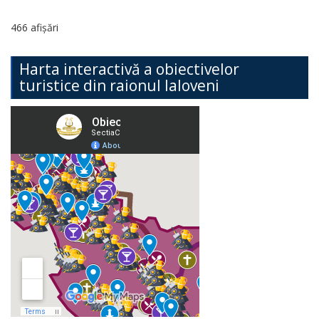
466 afișări
Harta interactivă a obiectivelor
turistice din raionul Ialoveni