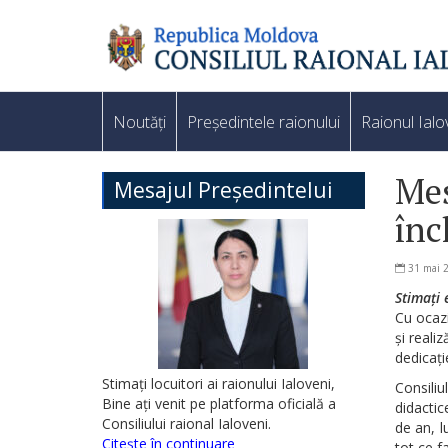
Noutăți
Președintele raionului
Raionul Ialo
Mes
Mesajul Președintelui
înc
31 mai 
Stimați e
Cu ocazi
și reali
dedicați
Stimați locuitori ai raionului Ialoveni,
Consiliu
Bine ați venit pe platforma oficială a
didactic
Consiliului raional Ialoveni.
de an, l
Citește în continuare
tot ce f