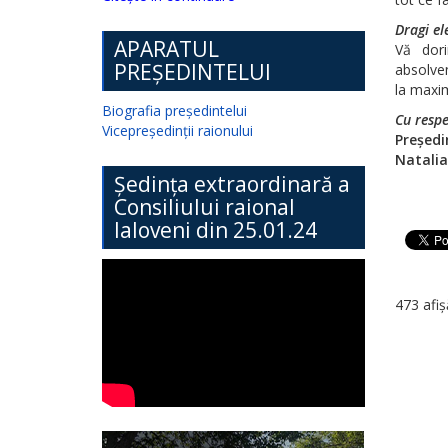
Dragi ele
APARATUL
Vă dor
PREȘEDINTELUI
absolven
la maxim
Biografia președintelui
Cu respe
Vicepreședinții raionului
Președi
Natali
Ședința extraordinară a
Consiliului raional
Ialoveni din 25.01.24
473 afiș