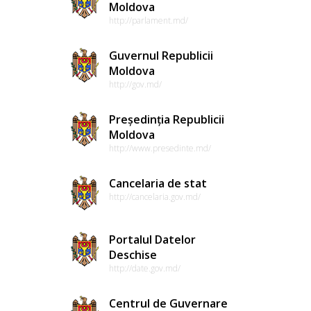
Moldova
http://parlament.md/
Guvernul Republicii
Moldova
http://gov.md/
Președinția Republicii
Moldova
http://www.presedinte.md/
Cancelaria de stat
http://cancelaria.gov.md/
Portalul Datelor
Deschise
http://date.gov.md/
Centrul de Guvernare