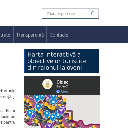
trate
Transparență
Contacte
Harta interactivă a
obiectivelor turistice
din raionul Ialoveni
forturile
erență și
 cadrelor
ribuie an
ri pentru