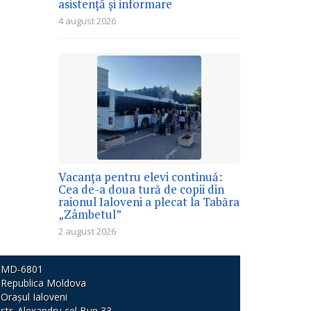
asistență și informare
4 august 2026
Vacanța pentru elevi continuă:
Cea de-a doua tură de copii din
raionul Ialoveni a plecat la Tabăra
„Zâmbetul”
2 august 2026
MD-6801
Republica Moldova
Orașul Ialoveni
str. Alexandru cel Bun 33