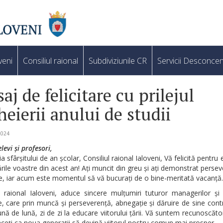
veni
Consiliul raional
Subdiviziunile CR
Servicii Desconcen
aj de felicitare cu prilejul
heierii anului de studii
2024
levi și profesori,
a sfârșitului de an școlar, Consiliul raional Ialoveni, Vă felicită pentru e
zările voastre din acest an! Ați muncit din greu și ați demonstrat persev
e, iar acum este momentul să vă bucurați de o bine-meritată vacanță.
l raional Ialoveni, aduce sincere mulțumiri tuturor managerilor și
e, care prin muncă și perseverență, abnegație și dăruire de sine cont
ună de lună, zi de zi la educare viitorului țării. Vă suntem recunoscăto
aceți ca noua generații să devină viitorul nostru comun mai prosper.