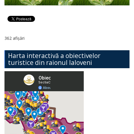
362 afișări
Harta interactivă a obiectivelor
turistice din raionul Ialoveni