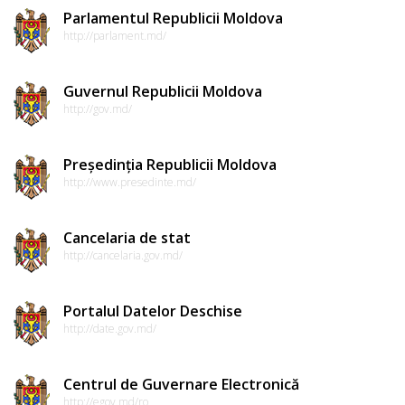
Parlamentul Republicii Moldova
http://parlament.md/
Guvernul Republicii Moldova
http://gov.md/
Președinția Republicii Moldova
http://www.presedinte.md/
Cancelaria de stat
http://cancelaria.gov.md/
Portalul Datelor Deschise
http://date.gov.md/
Centrul de Guvernare Electronică
http://egov.md/ro