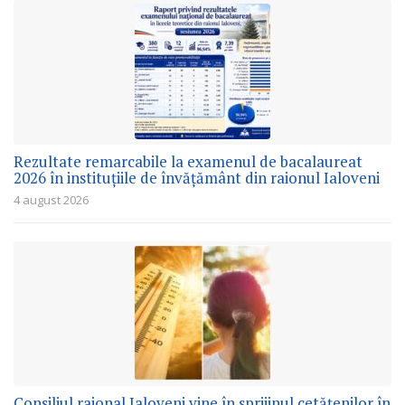
Rezultate remarcabile la examenul de bacalaureat
2026 în instituțiile de învățământ din raionul Ialoveni
4 august 2026
Consiliul raional Ialoveni vine în sprijinul cetățenilor în