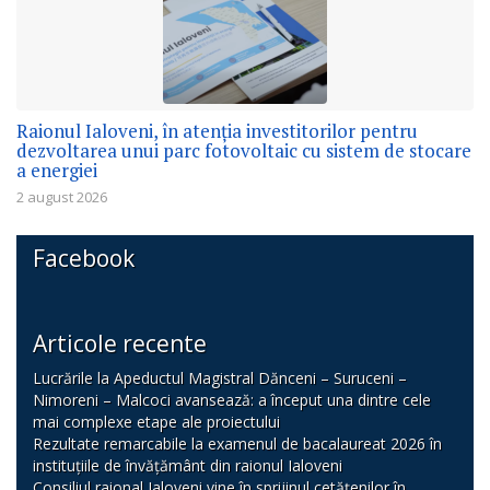
Raionul Ialoveni, în atenția investitorilor pentru
dezvoltarea unui parc fotovoltaic cu sistem de stocare
a energiei
2 august 2026
Facebook
Articole recente
Lucrările la Apeductul Magistral Dănceni – Suruceni –
Nimoreni – Malcoci avansează: a început una dintre cele
mai complexe etape ale proiectului
Rezultate remarcabile la examenul de bacalaureat 2026 în
instituțiile de învățământ din raionul Ialoveni
Consiliul raional Ialoveni vine în sprijinul cetățenilor în