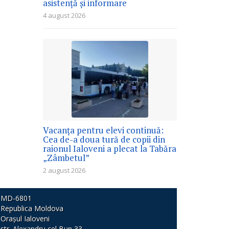
asistență și informare
4 august 2026
Vacanța pentru elevi continuă:
Cea de-a doua tură de copii din
raionul Ialoveni a plecat la Tabăra
„Zâmbetul”
2 august 2026
MD-6801
Republica Moldova
Orașul Ialoveni
str. Alexandru cel Bun 33