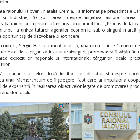
iilor.
ta raionului Ialoveni, Natalia Eremia, l-a informat pe președintele C
și Industrie, Sergiu Harea, despre inițiativa asupra căreia 
rația raionului cu privire la lansarea unui brand local „Produs de Ialove
ntribui la unirea tuturor agenților economici sub o singură marcă,
 oportunități de dezvoltare și extindere.
t context, Sergiu Harea a menționat că, una din misiunile Camerei d
trie este de a organiza instruiri/traininguri, promovarea învățământu
rea expozițiilor naționale și internaționale, târgurilor locale, pr
rilor.
ă, conducerea celor două instituții au discutat și despre oport
rea unui Memorandum de înțelegere, fapt care ar impulsiona coope
 de experiență în realizarea obiectivelor legate de promovarea prod
renorilor locali.