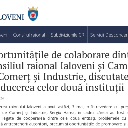
veni
Consiliul raional
Subdiviziunile CR
Servicii Desconcen
rtunitățile de colaborare din
siliul raional Ialoveni și Cam
Comerț și Industrie, discutat
ducerea celor două instituții
024
rea raionului Ialoveni a avut astăzi, 3 mai, o întrevedere cu preș
 de Comerț și Industrie, Sergiu Harea, în cadrul căreia au fost 
e legate de cooperarea dintre cele două entități, problemele cu
ă antreprenorii autohtoni, precum și oportunitățile de promovare și