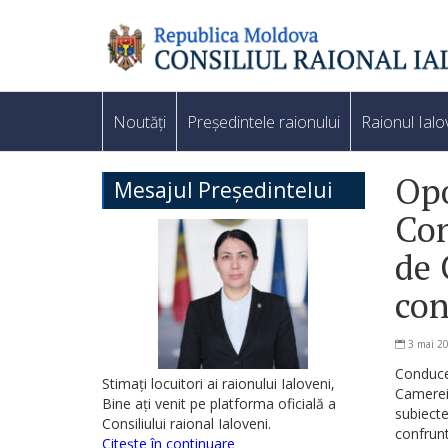
Noutăți
Președintele raionului
Raionul Ialo
Opo
Mesajul Președintelui
Con
de 
con
3 mai 2
Conduce
Stimați locuitori ai raionului Ialoveni,
Camerei
Bine ați venit pe platforma oficială a
subiect
Consiliului raional Ialoveni.
confrunt
Citește în continuare