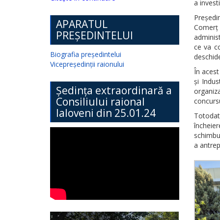
a investiț
Președin
APARATUL
Comerț 
PREȘEDINTELUI
administ
ce va co
Biografia președintelui
deschide
Vicepreședinții raionului
În aces
și Indus
Ședința extraordinară a
organiza
Consiliului raional
concursu
Ialoveni din 25.01.24
Totodat
încheie
schimbul
a antrep