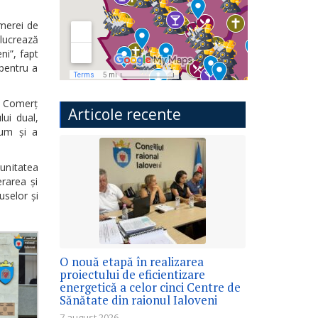
amerei de
lucrează
ni”, fapt
 pentru a
e Comerț
Articole recente
lui dual,
ecum și a
unitatea
rarea și
uselor și
O nouă etapă în realizarea
proiectului de eficientizare
energetică a celor cinci Centre de
Sănătate din raionul Ialoveni
7 august 2026