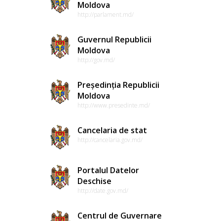
Moldova
http://parlament.md/
Guvernul Republicii
Moldova
http://gov.md/
Președinția Republicii
Moldova
http://www.presedinte.md/
Cancelaria de stat
http://cancelaria.gov.md/
Portalul Datelor
Deschise
http://date.gov.md/
Centrul de Guvernare