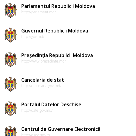
Parlamentul Republicii Moldova
http://parlament.md/
Guvernul Republicii Moldova
http://gov.md/
Președinția Republicii Moldova
http://www.presedinte.md/
Cancelaria de stat
http://cancelaria.gov.md/
Portalul Datelor Deschise
http://date.gov.md/
Centrul de Guvernare Electronică
http://egov.md/ro