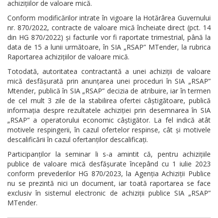
achizițiilor de valoare mică.
Conform modificărilor intrate în vigoare la Hotărârea Guvernului
nr. 870/2022, contracte de valoare mică încheiate direct (pct. 14
din HG 870/2022) și facturile vor fi raportate trimestrial, până la
data de 15 a lunii următoare, în SIA „RSAP” MTender, la rubrica
Raportarea achizițiilor de valoare mică.
Totodată, autoritatea contractantă a unei achiziții de valoare
mică desfășurată prin anunțarea unei proceduri în SIA „RSAP”
Mtender, publică în SIA „RSAP” decizia de atribuire, iar în termen
de cel mult 3 zile de la stabilirea ofertei câștigătoare, publică
informația despre rezultatele achiziției prin desemnarea în SIA
„RSAP” a operatorului economic câștigător. La fel indică atât
motivele respingerii, în cazul ofertelor respinse, cât și motivele
descalificării în cazul ofertanților descalificați.
Participanților la seminar li s-a amintit că, pentru achizițiile
publice de valoare mică desfășurate începând cu 1 iulie 2023
conform prevederilor HG 870/2023, la Agenția Achiziții Publice
nu se prezintă nici un document, iar toată raportarea se face
exclusiv în sistemul electronic de achiziții publice SIA „RSAP”
MTender.