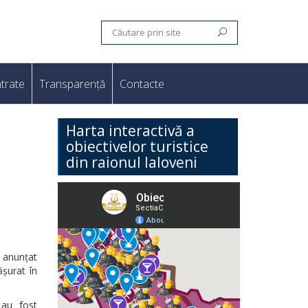
trate
Transparență
Contacte
Harta interactivă a
obiectivelor turistice
din raionul Ialoveni
 anunțat
ășurat în
 au fost