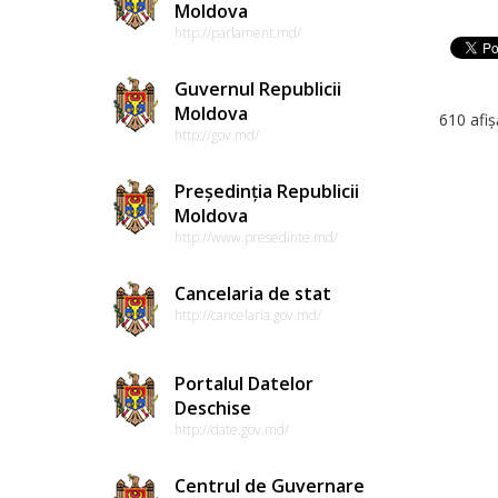
Moldova
http://parlament.md/
Guvernul Republicii
Moldova
610 afiș
http://gov.md/
Președinția Republicii
Moldova
http://www.presedinte.md/
Cancelaria de stat
http://cancelaria.gov.md/
Portalul Datelor
Deschise
http://date.gov.md/
Centrul de Guvernare