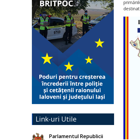
primării
destinate
Link-uri Utile
Parlamentul Republicii