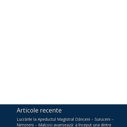
Articole recente
Lucrările la Apeductul Magistral Dănceni – Suruceni –
Nimoreni – Malcoci avansează: a început una dintre