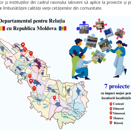
lor și instituțiilor din cadrul raionului Ialoveni să aplice la proiecte și
 îmbunătățirii calității vieții cetățenilor din comunitate.