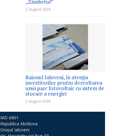
„Zâmbetul”
2 august 2026
Raionul Ialoveni, în atenția
investitorilor pentru dezvoltarea
unui parc fotovoltaic cu sistem de
stocare a energiei
2 august 2026
MD-6801
Republica Moldova
Orașul Ialoveni
str. Alexandru cel Bun 33