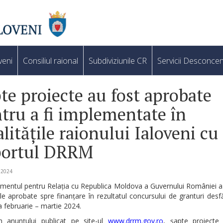
veni
Consiliul raional
Subdiviziunile CR
Servicii Desconcen
te proiecte au fost aprobate
tru a fi implementate în
alitățile raionului Ialoveni cu
portul DRRM
e 2024
mentul pentru Relația cu Republica Moldova a Guvernului României a
le aprobate spre finanțare în rezultatul concursului de granturi desf
 februarie – martie 2024.
 anunțului publicat pe site-ul
www.drrm.gov.ro
, șapte proiecte