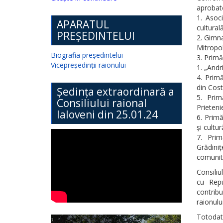
aprobate
1. Asoc
APARATUL
culturală
PREȘEDINTELUI
2. Gimna
Mitropol
Biografia președintelui
3. Primă
Vicepreședinții raionului
1. „Andri
4. Primă
din Cost
Ședința extraordinară a
5. Prim
Consiliului raional
Prietenie
Ialoveni din 25.01.24
6. Primă
și cultu
7. Prim
Grădiniț
comunită
Consiliu
cu Repu
contribu
raionulu
Totodat