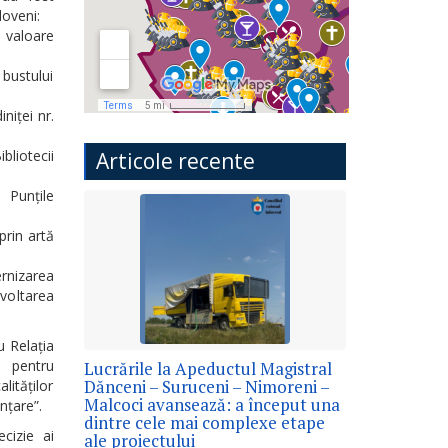
loveni:
 valoare
 bustului
niței nr.
bliotecii
Articole recente
 Punțile
prin artă
rnizarea
zvoltarea
u Relația
e pentru
Lucrările la Apeductul Magistral
Dănceni – Suruceni – Nimoreni –
lităților
Malcoci avansează: a început una
nțare”.
dintre cele mai complexe etape
cizie ai
ale proiectului