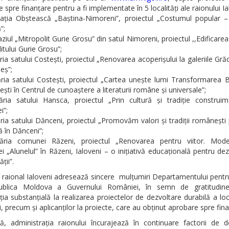
 spre finanțare pentru a fi implementate în 5 localități ale raionului Ia
iația Obștească „Baștina-Nimoreni”, proiectul „Costumul popular –
”;
ziul „Mitropolit Gurie Grosu” din satul Nimoreni, proiectul ,,Edificarea
itului Gurie Grosu”;
ria satului Costești, proiectul „Renovarea acoperișului la galeriile Grădi
eș”;
ria satului Costești, proiectul „Cartea unește lumi Transformarea Bi
ești în Centrul de cunoaștere a literaturii române și universale”;
ăria satului Hansca, proiectul „Prin cultură și tradiție construim
i”;
ria satului Dănceni, proiectul „Promovăm valori și tradiții românești 
ră în Dănceni”;
ăria comunei Răzeni, proiectul „Renovarea pentru viitor. Mode
ei „Alunelul” în Răzeni, Ialoveni – o inițiativă educațională pentru de
ții”.
l raional Ialoveni adresează sincere mulțumiri Departamentului pentr
blica Moldova a Guvernului României, în semn de gratitudin
ția substanțială la realizarea proiectelor de dezvoltare durabilă a loca
i, precum și aplicanților la proiecte, care au obținut aprobare spre fina
ă, administrația raionului încurajează în continuare factorii de de