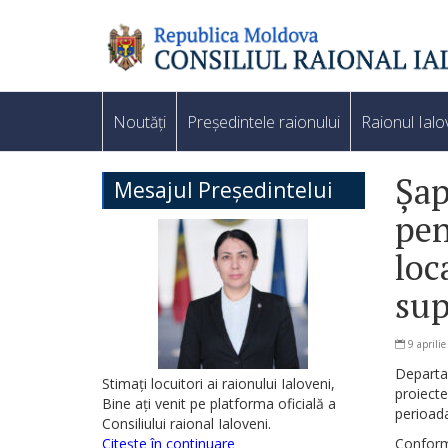
Noutăți
Președintele raionului
Raionul Ialo
Șap
Mesajul Președintelui
pen
loc
su
9 aprili
Departa
Stimați locuitori ai raionului Ialoveni,
proiecte
Bine ați venit pe platforma oficială a
perioada
Consiliului raional Ialoveni.
Citește în continuare
Conform