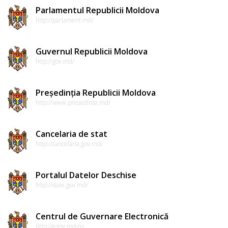
Parlamentul Republicii Moldova
http://parlament.md/
Guvernul Republicii Moldova
http://gov.md/
Președinția Republicii Moldova
http://www.presedinte.md/
Cancelaria de stat
http://cancelaria.gov.md/
Portalul Datelor Deschise
http://date.gov.md/
Centrul de Guvernare Electronică
http://egov.md/ro