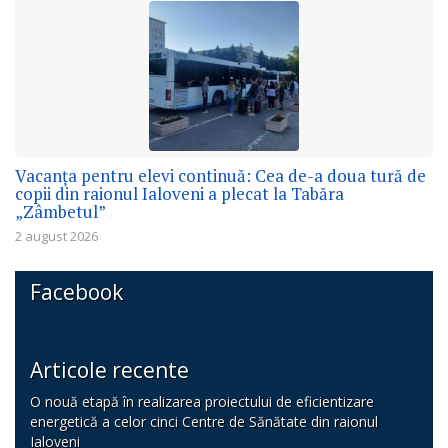
Vacanța pentru elevi continuă: Cea de-a doua tură de
copii din raionul Ialoveni a plecat la Tabăra
„Zâmbetul”
2 august 2026
Facebook
Articole recente
O nouă etapă în realizarea proiectului de eficientizare
energetică a celor cinci Centre de Sănătate din raionul
Ialoveni