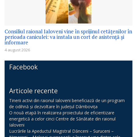
Consiliul raional Ialoveni vine în sprijinul cetățenilor în
perioada caniculei: va instala un cort de asistență și
informare
4 august 2026
Facebook
Articole recente
Tinerii activi din raionul Ialoveni beneficiază de un program
de odihnă și dezvoltare în județul Dâmbovița
O nouă etapă în realizarea proiectului de eficientizare
energetică a celor cinci Centre de Sănătate din raionul
Ialoveni
Lucrările la Apeductul Magistral Dănceni – Suruceni –