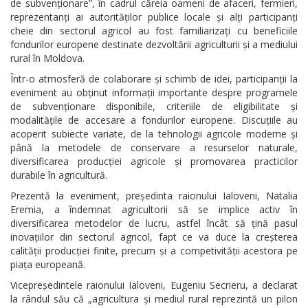
de subvenționare”, în cadrul căreia oameni de afaceri, fermieri,
reprezentanți ai autorităților publice locale și alți participanți
cheie din sectorul agricol au fost familiarizați cu beneficiile
fondurilor europene destinate dezvoltării agriculturii și a mediului
rural în Moldova.
Într-o atmosferă de colaborare și schimb de idei, participanții la
eveniment au obținut informații importante despre programele
de subvenționare disponibile, criteriile de eligibilitate și
modalitățile de accesare a fondurilor europene. Discuțiile au
acoperit subiecte variate, de la tehnologii agricole moderne și
până la metodele de conservare a resurselor naturale,
diversificarea producției agricole și promovarea practicilor
durabile în agricultură.
Prezentă la eveniment, președinta raionului Ialoveni, Natalia
Eremia, a îndemnat agricultorii să se implice activ în
diversificarea metodelor de lucru, astfel încât să țină pasul
inovațiilor din sectorul agricol, fapt ce va duce la creșterea
calității producției finite, precum și a competivității acestora pe
piața europeană.
Vicepreședintele raionului Ialoveni, Eugeniu Secrieru, a declarat
la rândul său că „agricultura și mediul rural reprezintă un pilon