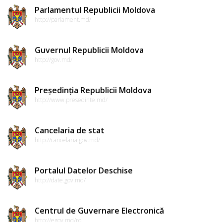
Parlamentul Republicii Moldova
http://parlament.md/
Guvernul Republicii Moldova
http://gov.md/
Președinția Republicii Moldova
http://www.presedinte.md/
Cancelaria de stat
http://cancelaria.gov.md/
Portalul Datelor Deschise
http://date.gov.md/
Centrul de Guvernare Electronică
http://egov.md/ro