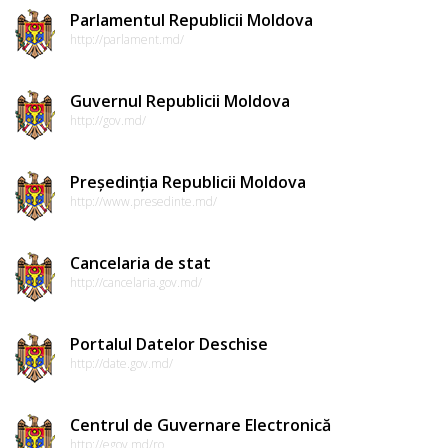
Parlamentul Republicii Moldova
http://parlament.md/
Guvernul Republicii Moldova
http://gov.md/
Președinția Republicii Moldova
http://www.presedinte.md/
Cancelaria de stat
http://cancelaria.gov.md/
Portalul Datelor Deschise
http://date.gov.md/
Centrul de Guvernare Electronică
http://egov.md/ro