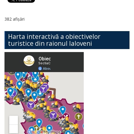
382 afișări
Harta interactivă a obiectivelor
turistice din raionul Ialoveni