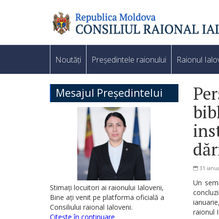
Noutăți
Președintele raionului
Raionul Ialo
Per
Mesajul Președintelui
bib
ins
dăr
31 ianua
Un semin
Stimați locuitori ai raionului Ialoveni,
concluzi
Bine ați venit pe platforma oficială a
ianuarie
Consiliului raional Ialoveni.
raionul I
Citește în continuare