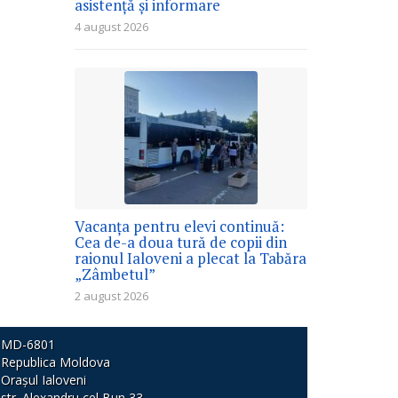
asistență și informare
4 august 2026
Vacanța pentru elevi continuă:
Cea de-a doua tură de copii din
raionul Ialoveni a plecat la Tabăra
„Zâmbetul”
2 august 2026
MD-6801
Republica Moldova
Orașul Ialoveni
str. Alexandru cel Bun 33