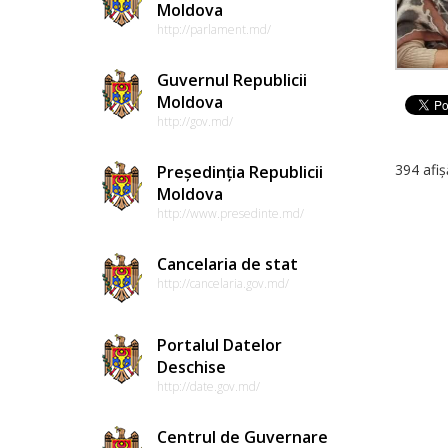
Moldova
http://parlament.md/
Guvernul Republicii
Moldova
http://gov.md/
394 afiș
Președinția Republicii
Moldova
http://www.presedinte.md/
Cancelaria de stat
http://cancelaria.gov.md/
Portalul Datelor
Deschise
http://date.gov.md/
Centrul de Guvernare