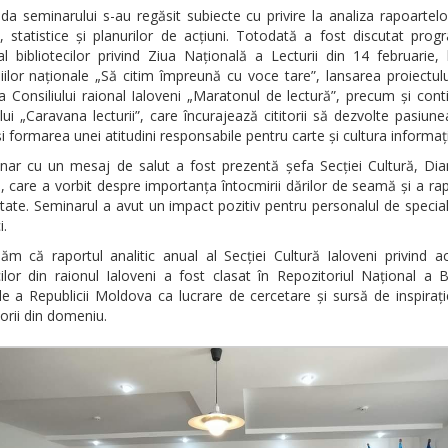
a seminarului s-au regăsit subiecte cu privire la analiza rapoartel
e, statistice și planurilor de acțiuni. Totodată a fost discutat pro
al bibliotecilor privind Ziua Națională a Lecturii din 14 februarie,
lor naționale „Să citim împreună cu voce tare”, lansarea proiectulu
a Consiliului raional Ialoveni „Maratonul de lectură”, precum și cont
lui „Caravana lecturii”, care încurajează cititorii să dezvolte pasiun
și formarea unei atitudini responsabile pentru carte și cultura informaț
nar cu un mesaj de salut a fost prezentă șefa Secției Cultură, Dia
, care a vorbit despre importanța întocmirii dărilor de seamă și a ra
itate. Seminarul a avut un impact pozitiv pentru personalul de special
i.
m că raportul analitic anual al Secției Cultură Ialoveni privind ac
cilor din raionul Ialoveni a fost clasat în Repozitoriul Național a Bi
e a Republicii Moldova ca lucrare de cercetare și sursă de inspiraț
orii din domeniu.