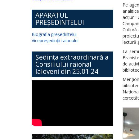
Pe agend
analitic
APARATUL
acțiuni 
PREȘEDINTELUI
Campanii
Cultură 
Biografia președintelui
proiectu
Vicepreședinții raionului
lectură 
La semi
Ședința extraordinară a
Braniște
Consiliului raional
de activ
Ialoveni din 25.01.24
bibliotec
Menționă
bibliote
Național
cercetăt