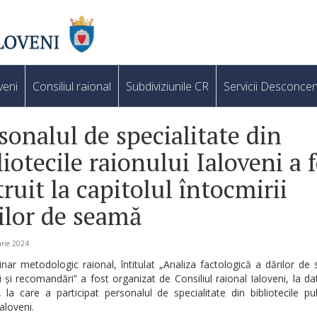
veni
Consiliul raional
Subdiviziunile CR
Servicii Desconcen
sonalul de specialitate din
liotecile raionului Ialoveni a 
truit la capitolul întocmirii
ilor de seamă
rie 2024
ar metodologic raional, întitulat „Analiza factologică a dărilor d
i și recomandări” a fost organizat de Consiliul raional Ialoveni, la d
, la care a participat personalul de specialitate din bibliotecile pu
aloveni.