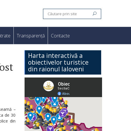
trate
Transparență
Contacte
Harta interactivă a
obiectivelor turistice
fost
din raionul Ialoveni
e seamă –
ata de 30
blice din