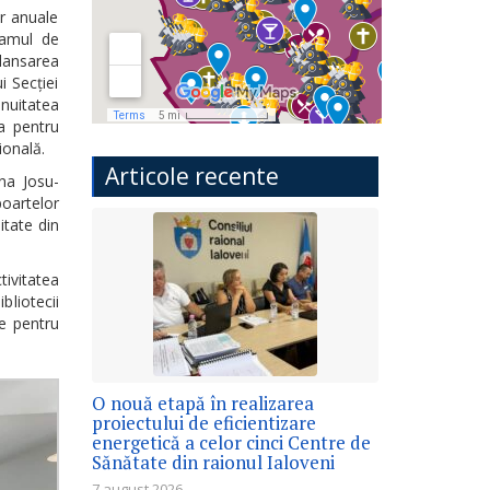
or anuale
gramul de
 lansarea
i Secției
inuitatea
ea pentru
ională.
Articole recente
na Josu-
poartelor
itate din
tivitatea
bliotecii
ie pentru
O nouă etapă în realizarea
proiectului de eficientizare
energetică a celor cinci Centre de
Sănătate din raionul Ialoveni
7 august 2026