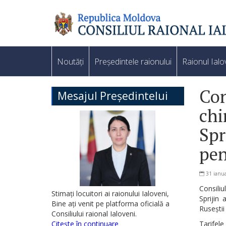
Noutăți
Președintele raionului
Raionul Ialo
Con
Mesajul Președintelui
chi
Spr
pen
31 ianua
Consiliu
Stimați locuitori ai raionului Ialoveni,
Sprijin 
Bine ați venit pe platforma oficială a
Ruseștii
Consiliului raional Ialoveni.
Citește în continuare
Tarifel