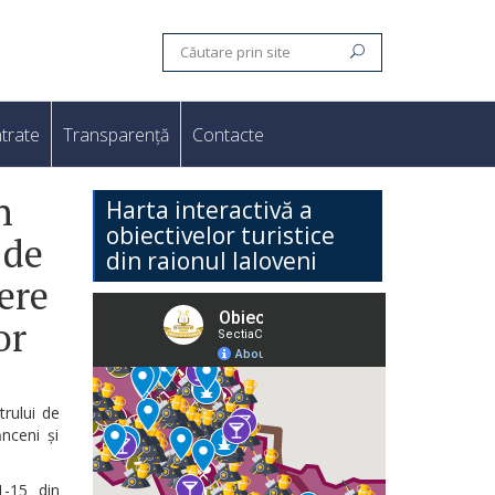
trate
Transparență
Contacte
n
Harta interactivă a
obiectivelor turistice
 de
din raionul Ialoveni
ere
or
trului de
ănceni și
1-15 din