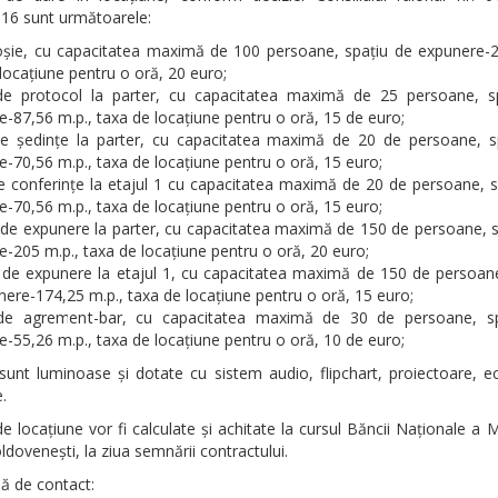
016 sunt următoarele:
roșie, cu capacitatea maximă de 100 persoane, spațiu de expunere-2
locațiune pentru o oră, 20 euro;
de protocol la parter, cu capacitatea maximă de 25 persoane, s
-87,56 m.p., taxa de locațiune pentru o oră, 15 de euro;
de ședințe la parter, cu capacitatea maximă de 20 de persoane, s
-70,56 m.p., taxa de locațiune pentru o oră, 15 euro;
e conferințe la etajul 1 cu capacitatea maximă de 20 de persoane, 
-70,56 m.p., taxa de locațiune pentru o oră, 15 euro;
 de expunere la parter, cu capacitatea maximă de 150 de persoane, 
-205 m.p., taxa de locațiune pentru o oră, 20 euro;
u de expunere la etajul 1, cu capacitatea maximă de 150 de persoane
ere-174,25 m.p., taxa de locațiune pentru o oră, 15 euro;
de agrement-bar, cu capacitatea maximă de 30 de persoane, s
-55,26 m.p., taxa de locațiune pentru o oră, 10 de euro;
 sunt luminoase și dotate cu sistem audio, flipchart, proiectoare, 
.
e locațiune vor fi calculate și achitate la cursul Băncii Naționale a 
oldovenești, la ziua semnării contractului.
ă de contact: