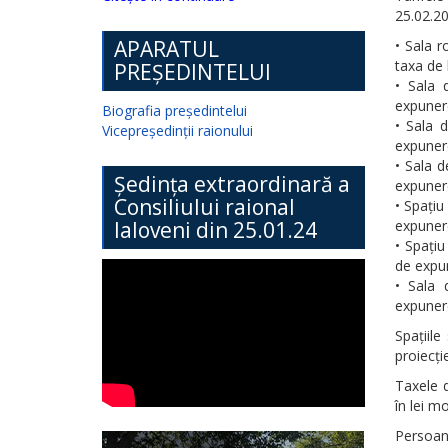
25.02.2
APARATUL
• Sala 
taxa de 
PREȘEDINTELUI
• Sala 
expunere
Biografia președintelui
• Sala 
Vicepreședinții raionului
expunere
• Sala d
Ședința extraordinară a
expunere
Consiliului raional
• Spațiu
Ialoveni din 25.01.24
expunere
• Spați
de expun
• Sala 
expunere
Spațiile
proiecție
Taxele d
în lei m
Persoan