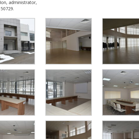
Ion, administrator,
150729.