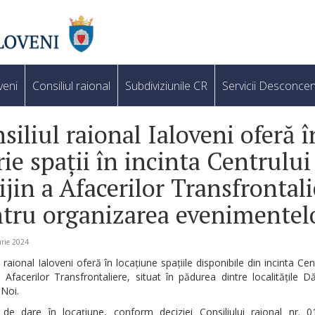
veni
Consiliul raional
Subdiviziunile CR
Servicii Desconcen
siliul raional Ialoveni oferă î
rie spații în incinta Centrului
ijin a Afacerilor Transfrontali
tru organizarea evenimentel
rie 2024
l raional Ialoveni oferă în locațiune spațiile disponibile din incinta Cen
a Afacerilor Transfrontaliere, situat în pădurea dintre localitățile D
 Noi.
e de dare în locațiune, conform deciziei Consiliului raional nr. 0