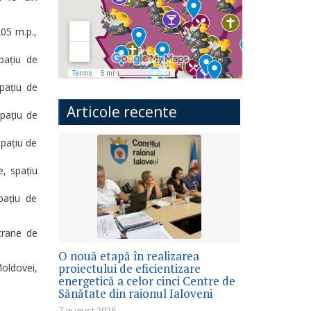
05 m.p.,
pațiu de
pațiu de
Articole recente
spațiu de
spațiu de
, spațiu
pațiu de
ecrane de
O nouă etapă în realizarea
proiectului de eficientizare
Moldovei,
energetică a celor cinci Centre de
Sănătate din raionul Ialoveni
7 august 2026