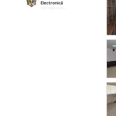
Electronică
http://egov.md/ro