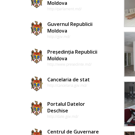
Moldova
http://parlament.md/
Guvernul Republicii
Moldova
http://gov.md/
Președinția Republicii
Moldova
http://www.presedinte.md/
Cancelaria de stat
http://cancelaria.gov.md/
Portalul Datelor
Deschise
http://date.gov.md/
Centrul de Guvernare