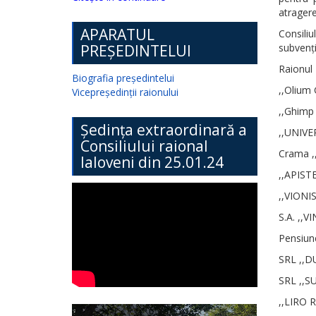
atragerea
APARATUL
Consiliu
PREȘEDINTELUI
subvenți
Raionul 
Biografia președintelui
,,Olium 
Vicepreședinții raionului
,,Ghimp 
Ședința extraordinară a
,,UNIVE
Consiliului raional
Crama ,,
Ialoveni din 25.01.24
,,APISTE
,,VIONIS
S.A. ,,VI
Pensiune
SRL ,,DU
SRL ,,SU
,,LIRO R