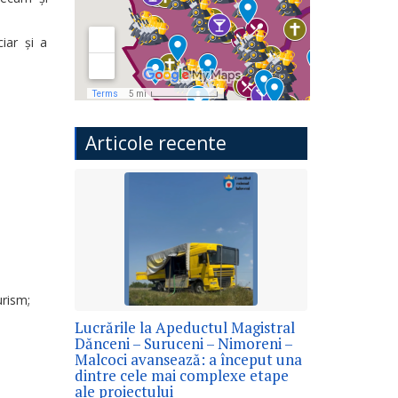
ciar și a
Articole recente
urism;
Lucrările la Apeductul Magistral
Dănceni – Suruceni – Nimoreni –
Malcoci avansează: a început una
dintre cele mai complexe etape
ale proiectului