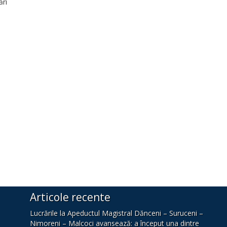
ări
Articole recente
Lucrările la Apeductul Magistral Dănceni – Suruceni –
Nimoreni – Malcoci avansează: a început una dintre