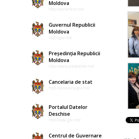
Moldova
http://parlament.md/
Guvernul Republicii
Moldova
http://gov.md/
Președinția Republicii
Moldova
http://www.presedinte.md/
Cancelaria de stat
http://cancelaria.gov.md/
Portalul Datelor
Deschise
http://date.gov.md/
Centrul de Guvernare