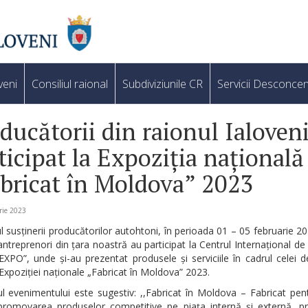
veni
Consiliul raional
Subdiviziunile CR
Servicii Desconcen
ducătorii din raionul Ialoven
ticipat la Expoziția națională
bricat în Moldova” 2023
rie 2023
l susținerii producătorilor autohtoni, în perioada 01 – 05 februarie 20
ntreprenori din țara noastră au participat la Centrul Internațional de 
PO”, unde și-au prezentat produsele și serviciile în cadrul celei 
 Expoziției naționale „Fabricat în Moldova” 2023.
l evenimentului este sugestiv: ,,Fabricat în Moldova – Fabricat pent
promovarea produselor competitive pe piața internă și externă, p