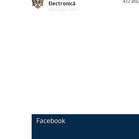
432 afiș
Electronică
http://egov.md/ro
Facebook