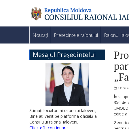
Noutăți
Președintele raionului
Raionul Ialo
Pro
Mesajul Președintelui
par
„Fa
7 februa
În scopu
350 de a
,,MOLDEX
Stimați locuitori ai raionului Ialoveni,
ediție a
Bine ați venit pe platforma oficială a
Consiliului raional Ialoveni.
Genericu
Citește în continuare
pentru 