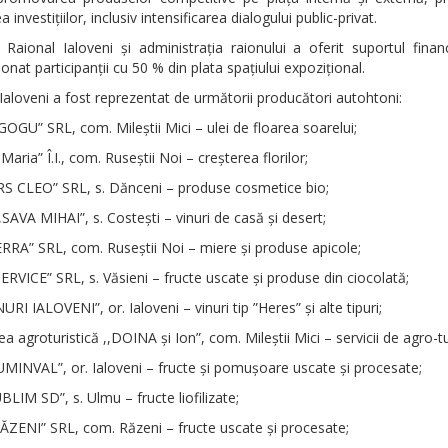
 investițiilor, inclusiv intensificarea dialogului public-privat.
l Raional Ialoveni și administrația raionului a oferit suportul finan
onat participanții cu 50 % din plata spațiului expozițional.
Ialoveni a fost reprezentat de următorii producători autohtoni:
GOGU” SRL, com. Mileștii Mici – ulei de floarea soarelui;
Maria” Î.I., com. Ruseștii Noi – creșterea florilor;
RS CLEO” SRL, s. Dănceni – produse cosmetice bio;
SAVA MIHAI”, s. Costești – vinuri de casă și desert;
RRA” SRL, com. Ruseștii Noi – miere și produse apicole;
ERVICE” SRL, s. Văsieni – fructe uscate și produse din ciocolată;
NURI IALOVENI”, or. Ialoveni – vinuri tip ”Heres” și alte tipuri;
a agroturistică ,,DOINA și Ion”, com. Mileștii Mici – servicii de agro-t
MINVAL”, or. Ialoveni – fructe și pomușoare uscate și procesate;
BLIM SD”, s. Ulmu – fructe liofilizate;
ĂZENI” SRL, com. Răzeni – fructe uscate și procesate;