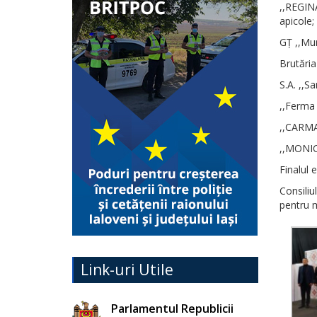
,,REGIN
apicole;
GȚ ,,Mun
Brutăria
S.A. ,,Sa
,,Ferma 
,,CARMA
,,MONIC
Finalul 
Consiliu
pentru m
Link-uri Utile
Parlamentul Republicii