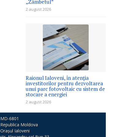
„Zâmbetul”
2 august 2026
Raionul Ialoveni, în atenția
investitorilor pentru dezvoltarea
unui parc fotovoltaic cu sistem de
stocare a energiei
2 august 2026
MD-6801
Republica Moldova
Orașul Ialoveni
str. Alexandru cel Bun 33