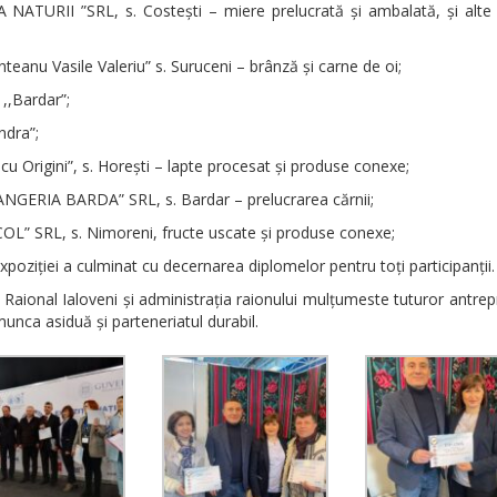
A NATURII ”SRL, s. Costești – miere prelucrată și ambalată, și alte
teanu Vasile Valeriu” s. Suruceni – brânză și carne de oi;
 ,,Bardar”;
ndra”;
cu Origini”, s. Horești – lapte procesat și produse conexe;
NGERIA BARDA” SRL, s. Bardar – prelucrarea cărnii;
OL” SRL, s. Nimoreni, fructe uscate și produse conexe;
expoziției a culminat cu decernarea diplomelor pentru toți participanții.
l Raional Ialoveni și administrația raionului mulțumeste tuturor antrep
unca asiduă și parteneriatul durabil.