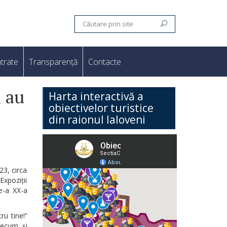
trate
Transparență
Contacte
i au
Harta interactivă a
obiectivelor turistice
din raionul Ialoveni
23, circa
Expoziții
de-a XX-a
ru tine!”
recum și