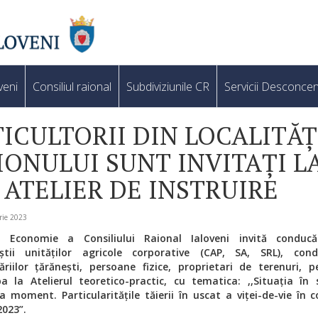
veni
Consiliul raional
Subdiviziunile CR
Servicii Desconcen
TICULTORII DIN LOCALITĂȚ
IONULUI SUNT INVITAȚI L
 ATELIER DE INSTRUIRE
rie 2023
ia Economie a Consiliului Raional Ialoveni invită conducăt
iștii unităților agricole corporative (CAP, SA, SRL), cond
riilor țărănești, persoane fizice, proprietari de terenuri, 
pa la Atelierul teoretico-practic, cu tematica: ,,Situația în 
 la moment. Particularitățile tăierii în uscat a viței-de-vie în co
2023
”
.