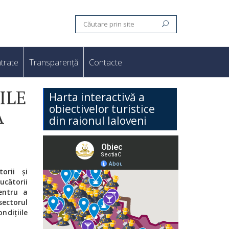
trate
Transparență
Contacte
ILE
Harta interactivă a
obiectivelor turistice
A
din raionul Ialoveni
orii și
ucătorii
pentru a
sectorul
ndițiile