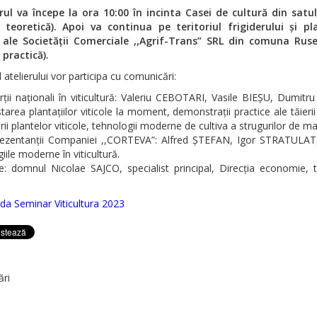
ul va începe la ora 10:00 în incinta Casei de cultură din satu
 teoretică).
Apoi va continua pe teritoriul frigiderului și pla
e ale Societății Comerciale ,,Agrif-Trans” SRL din comuna Ruse
 practică).
l atelierului vor participa cu comunicări:
rții naționali în viticultură: Valeriu CEBOTARI, Vasile BIEȘU, Dumit
tarea plantațiilor viticole la moment, demonstrații practice ale tăierii
rii plantelor viticole, tehnologii moderne de cultiva a strugurilor de ma
ezentanții Companiei ,,CORTEVA”: Alfred ȘTEFAN, Igor STRATULAT
iile moderne în viticultură.
e: domnul Nicolae SAJCO, specialist principal, Direcția economie, t
da Seminar Viticultura 2023
ări