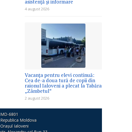
asistență și informare
4 august 2026
Vacanța pentru elevi continuă:
Cea de-a doua tură de copii din
raionul Ialoveni a plecat la Tabăra
„Zâmbetul”
2 august 2026
MD-6801
Republica Moldova
Orașul Ialoveni
str. Alexandru cel Bun 33