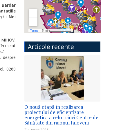
l Bardar
ntațiile
știi Noi
ru MIHOV,
Articole recente
 în uscat
să.
, despre
el. 0268
O nouă etapă în realizarea
proiectului de eficientizare
energetică a celor cinci Centre de
Sănătate din raionul Ialoveni
7 august 2026