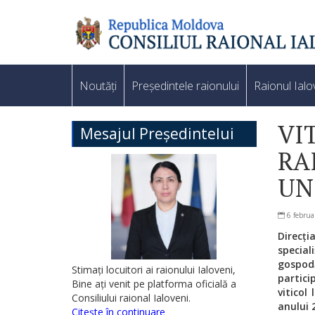
Noutăți
Președintele raionului
Raionul Ialo
VI
Mesajul Președintelui
RA
UN
6 februa
Direcț
special
gospodă
Stimați locuitori ai raionului Ialoveni,
partici
Bine ați venit pe platforma oficială a
viticol
Consiliului raional Ialoveni.
anului 
Citește în continuare