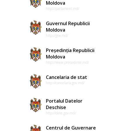
Moldova
http://parlament.md/
Guvernul Republicii
Moldova
http://gov.md/
Președinția Republicii
Moldova
http://www.presedinte.md/
Cancelaria de stat
http://cancelaria.gov.md/
Portalul Datelor
Deschise
http://date.gov.md/
Centrul de Guvernare