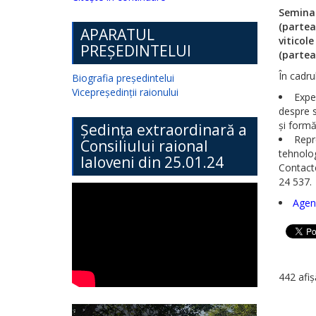
Seminar
(partea
APARATUL
viticol
PREȘEDINTELUI
(partea
În cadru
Biografia președintelui
Vicepreședinții raionului
Expe
despre s
și formă
Ședința extraordinară a
Repr
Consiliului raional
tehnolog
Ialoveni din 25.01.24
Contact
24 537.
Agen
442 afiș