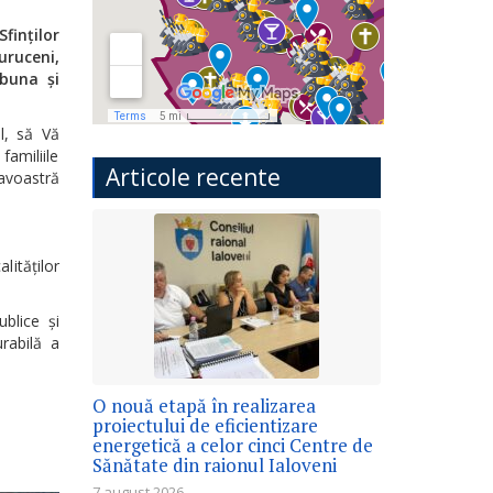
Sfinților
uruceni,
rbuna și
l, să Vă
amiliile
Articole recente
avoastră
ităților
blice și
rabilă a
O nouă etapă în realizarea
proiectului de eficientizare
energetică a celor cinci Centre de
Sănătate din raionul Ialoveni
7 august 2026