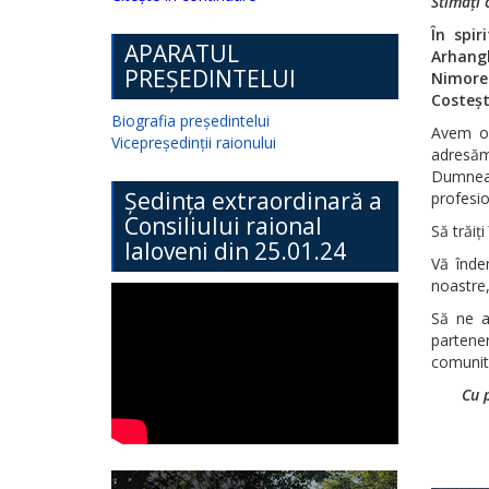
Stimați 
În spir
APARATUL
Arhangh
PREȘEDINTELUI
Nimoren
Costeșt
Biografia președintelui
Avem on
Vicepreședinții raionului
adresăm
Dumneav
Ședința extraordinară a
profesio
Consiliului raional
Să trăiți
Ialoveni din 25.01.24
Vă înde
noastre,
Să ne a
partene
comunită
Cu 
Pre