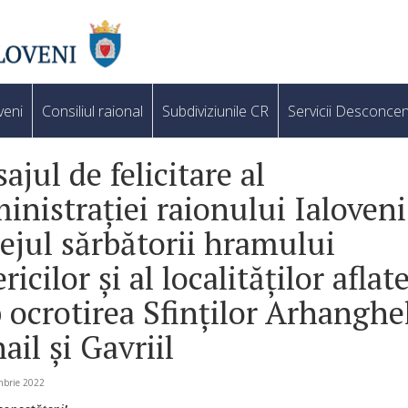
veni
Consiliul raional
Subdiviziunile CR
Servicii Desconcen
ajul de felicitare al
inistrației raionului Ialoveni
lejul sărbătorii hramului
ricilor și al localităților aflat
 ocrotirea Sfinților Arhanghe
ail și Gavriil
mbrie 2022