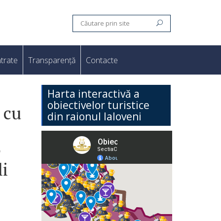
trate
Transparență
Contacte
Harta interactivă a
obiectivelor turistice
 cu
din raionul Ialoveni
e
li