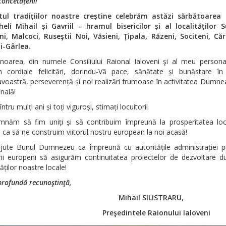
concetățeni
!
itul tradițiilor noastre creștine celebrăm astăzi sărbătoarea
eli Mihail și Gavriil – hramul bisericilor și al localităților S
i, Malcoci, Ruseştii Noi, Văsieni, Ţipala, Răzeni, Sociteni, Că
i-Gârlea.
oarea, din numele Consiliului Raional Ialoveni şi al meu persona
 cordiale felicitări, dorindu-Vă pace, sănătate și bunăstare în f
oastră, perseverență și noi realizări frumoase în activitatea Dumne
nală!
 întru mulți ani și toți viguroși, stimați locuitori!
mnăm să fim uniți și să contribuim împreună la prosperitatea local
 ca să ne construim viitorul nostru european la noi acasă!
jute Bunul Dumnezeu ca împreună cu autoritățile administrației pu
rii europeni să asigurăm continuitatea proiectelor de dezvoltare du
ților noastre locale!
profundă recunoştinţă,
Mihail SILISTRARU,
şedintele Raionului Ialoveni