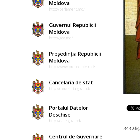
Moldova
http://parlament.md/
Guvernul Republicii
Moldova
http://gov.md/
Președinția Republicii
Moldova
http://www.presedinte.md/
Cancelaria de stat
http://cancelaria.gov.md/
Portalul Datelor
Deschise
http://date.gov.md/
343 afiș
Centrul de Guvernare