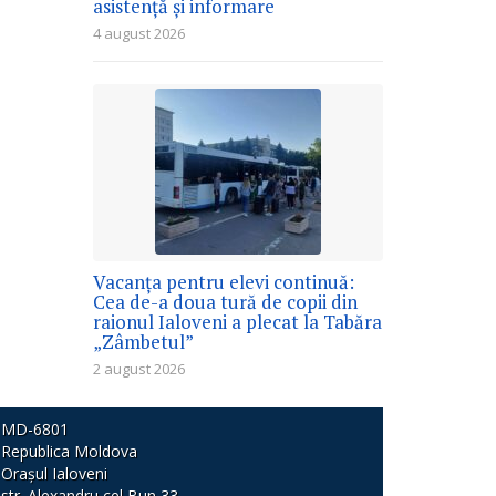
asistență și informare
4 august 2026
Vacanța pentru elevi continuă:
Cea de-a doua tură de copii din
raionul Ialoveni a plecat la Tabăra
„Zâmbetul”
2 august 2026
MD-6801
Republica Moldova
Orașul Ialoveni
str. Alexandru cel Bun 33