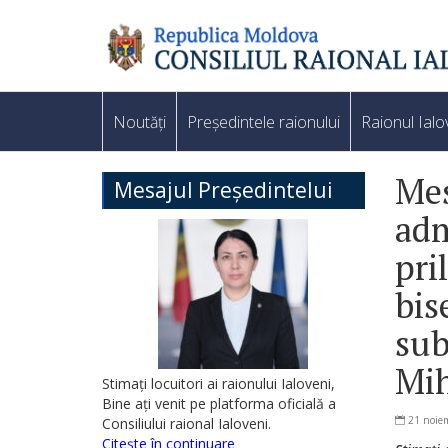
Noutăți
Președintele raionului
Raionul Ialo
Mes
Mesajul Președintelui
adm
pri
bise
sub
Mih
Stimați locuitori ai raionului Ialoveni,
Bine ați venit pe platforma oficială a
21 noie
Consiliului raional Ialoveni.
Citește în continuare