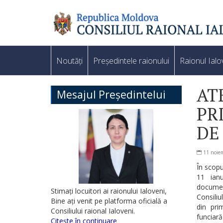
Noutăți
Președintele raionului
Raionul Ialo
AT
Mesajul Președintelui
PR
DE
11 noie
În scopu
11 ianu
document
Stimați locuitori ai raionului Ialoveni,
Consiliu
Bine ați venit pe platforma oficială a
din prim
Consiliului raional Ialoveni.
funciară
Citește în continuare