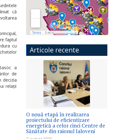
edintele
iniat că
zvoltarea
rincipal,
re faptul
cedura cu
Articole recente
nchetelor
-Basoc a
ărilor de
n decizia
i relații
O nouă etapă în realizarea
proiectului de eficientizare
energetică a celor cinci Centre de
Sănătate din raionul Ialoveni
7 august 2026