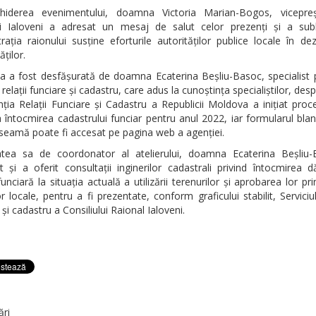
hiderea evenimentului, doamna Victoria Marian-Bogos, vicepreș
ui Ialoveni a adresat un mesaj de salut celor prezenți și a subl
rația raionului susține eforturile autorităților publice locale în de
ților.
ea a fost desfășurată de doamna Ecaterina Beșliu-Basoc, specialist p
l relații funciare și cadastru, care adus la cunoștința specialiștilor, desp
ția Relații Funciare și Cadastru a Republicii Moldova a inițiat pro
la întocmirea cadastrului funciar pentru anul 2022, iar formularul bla
 seamă poate fi accesat pe pagina web a agenției.
tatea sa de coordonator al atelierului, doamna Ecaterina Beșliu
 și a oferit consultații inginerilor cadastrali privind întocmirea d
nciară la situația actuală a utilizării terenurilor și aprobarea lor pri
lor locale, pentru a fi prezentate, conform graficului stabilit, Serviciulu
 și cadastru a Consiliului Raional Ialoveni.
ări