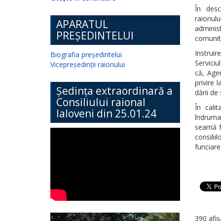
În desc
raionul
APARATUL
administ
PREȘEDINTELUI
comunită
Instruir
Biografia președintelui
Serviciu
Vicepreședinții raionului
că, Agen
privire 
Ședința extraordinară a
dării de
Consiliului raional
În cali
Ialoveni din 25.01.24
îndrumat
seamă fu
consilii
funciare
390 afiș