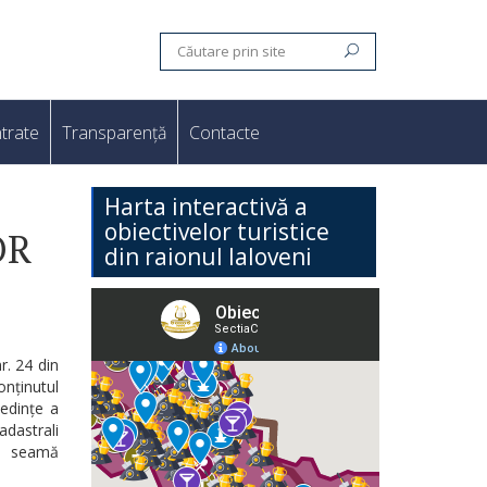
trate
Transparență
Contacte
Harta interactivă a
obiectivelor turistice
OR
din raionul Ialoveni
r. 24 din
nținutul
ședințe a
adastrali
 de seamă