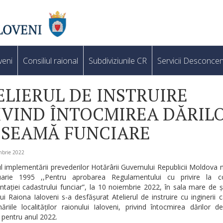
veni
Consiliul raional
Subdiviziunile CR
Servicii Desconcen
ELIERUL DE INSTRUIRE
IVIND ÎNTOCMIREA DĂRIL
 SEAMĂ FUNCIARE
mbrie 2022
l implementării prevederilor Hotărârii Guvernului Republicii Moldova n
arie 1995 ,,Pentru aprobarea Regulamentului cu privire la co
ației cadastrului funciar”, la 10 noiembrie 2022, în sala mare de 
lui Raiona Ialoveni s-a desfășurat Atelierul de instruire cu inginerii c
ăriile localităților raionului Ialoveni, privind întocmirea dărilor
 pentru anul 2022.