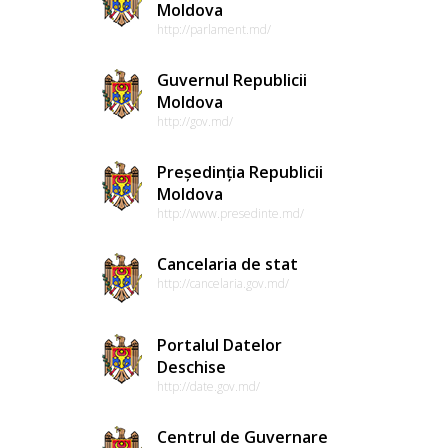
Moldova
http://parlament.md/
Guvernul Republicii
Moldova
http://gov.md/
Președinția Republicii
Moldova
http://www.presedinte.md/
Cancelaria de stat
http://cancelaria.gov.md/
Portalul Datelor
Deschise
http://date.gov.md/
Centrul de Guvernare