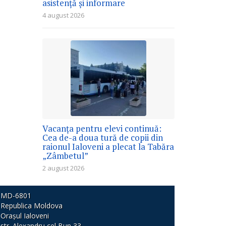
asistență și informare
4 august 2026
Vacanța pentru elevi continuă:
Cea de-a doua tură de copii din
raionul Ialoveni a plecat la Tabăra
„Zâmbetul”
2 august 2026
MD-6801
Republica Moldova
Orașul Ialoveni
str. Alexandru cel Bun 33