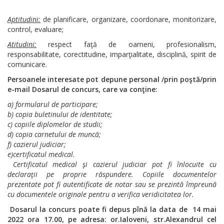
Aptitudini:
de planificare, organizare, coordonare, monitorizare,
control, evaluare;
Atitudini:
respect faţă de oameni, profesionalism,
responsabilitate, corectitudine, imparţialitate, disciplină, spirit de
comunicare.
Persoanele interesate pot depune personal
/prin poştă/prin
e-mail
Dosarul de concurs, care va conţine:
a) formularul de participare;
b) copia buletinului de identitate;
c) copiile diplomelor de studii;
d) copia carnetului de muncă;
f) cazierul judiciar;
e)certificatul medical.
Certificatul medical şi cazierul judiciar pot fi înlocuite cu
declaraţii pe proprie răspundere.
Copiile documentelor
prezentate pot fi autentificate de notar sau se prezintă împreună
cu documentele originale pentru a verifica veridicitatea lor.
Dosarul la concurs poate fi depus
pînă la data de 14 mai
2022 ora 17.00, pe adresa: or.Ialoveni, str.Alexandrul cel