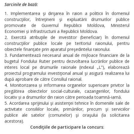
Sarcinile de bază:
Implementarea şi dirijarea în raion a politicii în domeniul
construcţiilor, întreţinerii şi expluatării drumurilor publice
promovate de Guvernul Republicii Moldova, Ministerul
Economiei și Infrastructurii a Republicii Moldova.
Exercită atribuţiile de investitor (beneficiar) în domeniul
construcţiilor publice locale pe teritoriul raionului, pentru
obiectele finanţate prin aparatul preşedintelui raionului.
Fundamentează necesarul anual de mijloace financiare de la
bugetul Fondului Rutier pentru dezvoltarea lucrărilor publice de
interes local pe drumurile raionale (indexul „L”), elaborează
proiectul programului investiţional anual şi asigură realizarea lui
după aprobare de către Consiliul raional.
Monitorizarea și informarea organelor superioare privitor la
pregătirea obiectelor social-culturale, cazangeriilor, fondului
locativ și a drumurilor din raion către perioada toamnă-iarnă.
Acordarea sprijinului şi asistenţei tehnice în domeniile sale de
activitate consiliilor locale, primăriilor, precum şi serviciilor
publice ale satelor (comunelor) şi oraşului (la solicitarea
acestora).
Condiţiile de participare la concurs
: