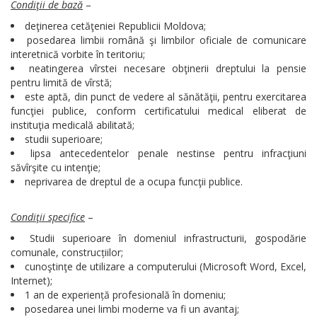
Condiţii de bază
–
deţinerea cetăţeniei Republicii Moldova;
posedarea limbii română şi limbilor oficiale de comunicare
interetnică vorbite în teritoriu;
neatingerea vîrstei necesare obţinerii dreptului la pensie
pentru limită de vîrstă;
este aptă, din punct de vedere al sănătăţii, pentru exercitarea
funcţiei publice, conform certificatului medical eliberat de
instituţia medicală abilitată;
studii superioare;
lipsa antecedentelor penale nestinse pentru infracţiuni
săvîrşite cu intenţie;
neprivarea de dreptul de a ocupa funcţii publice.
Condiţii specifice
–
Studii superioare în domeniul infrastructurii, gospodărie
comunale, construcțiilor;
cunoştinţe de utilizare a computerului (Microsoft Word, Excel,
Internet);
1 an de experiență profesională în domeniu;
posedarea unei limbi moderne va fi un avantaj;