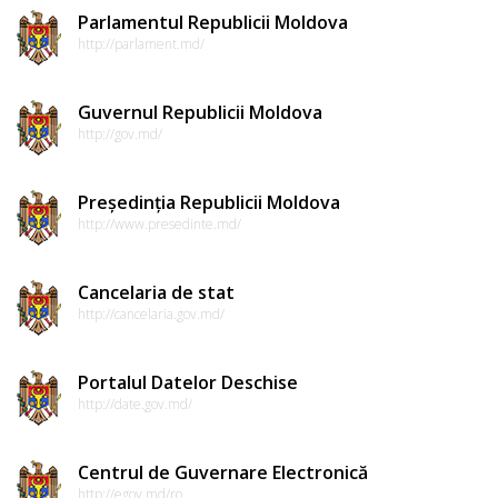
Parlamentul Republicii Moldova
http://parlament.md/
Guvernul Republicii Moldova
http://gov.md/
Președinția Republicii Moldova
http://www.presedinte.md/
Cancelaria de stat
http://cancelaria.gov.md/
Portalul Datelor Deschise
http://date.gov.md/
Centrul de Guvernare Electronică
http://egov.md/ro