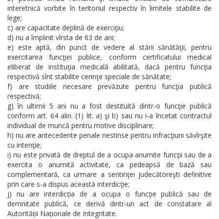
interetnică vorbite în teritoriul respectiv în limitele stabilite de
lege;
c) are capacitate deplină de exerciţiu;
d) nu a împlinit vîrsta de 63 de ani;
e) este aptă, din punct de vedere al stării sănătăţii, pentru
exercitarea funcţiei publice, conform certificatului medical
eliberat de instituţia medicală abilitată, dacă pentru funcţia
respectivă sînt stabilite cerinţe speciale de sănătate;
f) are studiile necesare prevăzute pentru funcţia publică
respectivă;
g) în ultimii 5 ani nu a fost destituită dintr-o funcţie publică
conform art. 64 alin. (1) lit. a) şi b) sau nu i-a încetat contractul
individual de muncă pentru motive disciplinare;
h) nu are antecedente penale nestinse pentru infracţiuni săvîrşite
cu intenţie;
i) nu este privată de dreptul de a ocupa anumite funcţii sau de a
exercita o anumită activitate, ca pedeapsă de bază sau
complementară, ca urmare a sentinţei judecătoreşti definitive
prin care s-a dispus această interdicţie;
j) nu are interdicția de a ocupa o funcţie publică sau de
demnitate publică, ce derivă dintr-un act de constatare al
Autorității Naționale de Integritate.