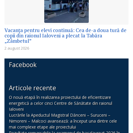
Vacanța pentru elevi continuă: Cea de-a doua tură de
copii din raionul Ialoveni a plecat la Tabăra
„Zâmbetul”
2 august 2026
Facebook
Articole recente
O nouă etapă în realizarea proiectului de eficientizare
energetică a celor cinci Centre de Sănătate din raionul
Ialoveni
Lucrările la Apeductul Magistral Dănceni – Suruceni –
Nimoreni – Malcoci avansează: a început una dintre cele
mai complexe etape ale proiectului
Rezultate remarcabile la examenul de bacalaureat 2026 în