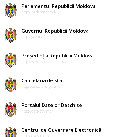
Parlamentul Republicii Moldova
http://parlament.md/
Guvernul Republicii Moldova
http://gov.md/
Președinția Republicii Moldova
http://www.presedinte.md/
Cancelaria de stat
http://cancelaria.gov.md/
Portalul Datelor Deschise
http://date.gov.md/
Centrul de Guvernare Electronică
http://egov.md/ro