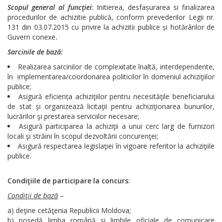
Scopul general al funcţiei
:
Initierea, desfașurarea si finalizarea
procedurilor de achizitie publică, conform prevederilor Legii nr.
131 din 03.07.2015 cu privire la achizitii publice și hotărârilor de
Guvern conexe
.
Sarcinile de bază:
Realizarea sarcinilor de complexitate înaltă, interdependente,
în implementarea/coordonarea politicilor în domeniul achiziţiilor
publice;
Asigură eficiența achiziţiilor pentru necesităţile beneficiarului
de stat şi organizează licitaţii pentru achiziţionarea bunurilor,
lucrărilor şi prestarea serviciilor necesare;
Asigură participarea la achiziţii a unui cerc larg de furnizori
locali şi străini în scopul dezvoltării concurenţei;
Asigură respectarea legislaţiei în vigoare referitor la achiziţiile
publice.
Condiţiile de participare la concurs
:
Condiţii de bază
–
a) deţine cetăţenia Republicii Moldova;
b) posedă limba română şi limbile oficiale de comunicare