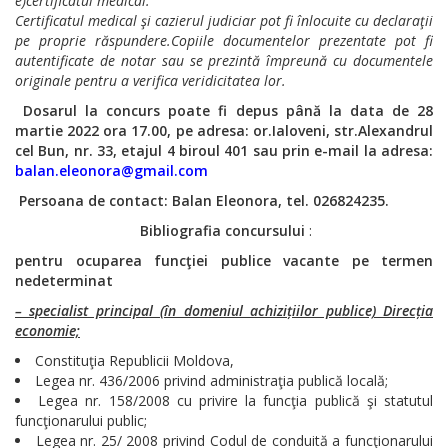
e)certificatul medical.
Certificatul medical şi cazierul judiciar pot fi înlocuite cu declaraţii
pe proprie răspundere.
Copiile documentelor prezentate pot fi
autentificate de notar sau se prezintă împreună cu documentele
originale pentru a verifica veridicitatea lor.
Dosarul la concurs poate fi depus
până la data de 28
martie 2022 ora 17.00, pe adresa: or.Ialoveni, str.Alexandrul
cel Bun, nr. 33,
etajul 4 biroul 401 sau prin e-mail la adresa:
balan.eleonora@gmail.com
Persoana de contact: Balan Eleonora, tel. 026824235.
Bibliografia concursului
:
pentru ocuparea funcţiei publice vacante pe termen
nedeterminat
– specialist principal (în domeniul achizițiilor publice) Direcția
economie;
Constituţia Republicii Moldova,
Legea nr. 436/2006 privind administraţia publică locală;
Legea nr. 158/2008 cu privire la funcţia publică şi statutul
funcţionarului public;
Legea nr. 25/ 2008 privind Codul de conduită a funcţionarului