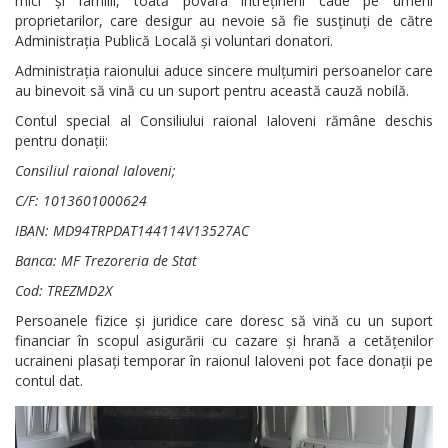
mici și familii, toată povara întreținerii cade pe umerii
proprietarilor, care desigur au nevoie să fie susținuți de către
Administrația Publică Locală și voluntari donatori.
Administrația raionului aduce sincere mulțumiri persoanelor care
au binevoit să vină cu un suport pentru această cauză nobilă.
Contul special al Consiliului raional Ialoveni rămâne deschis
pentru donații:
Consiliul raional Ialoveni;
C/F: 1013601000624
IBAN: MD94TRPDAT144114V13527AC
Banca: MF Trezoreria de Stat
Cod: TREZMD2X
Persoanele fizice și juridice care doresc să vină cu un suport
financiar în scopul asigurării cu cazare și hrană a cetățenilor
ucraineni plasați temporar în raionul Ialoveni pot face donații pe
contul dat.