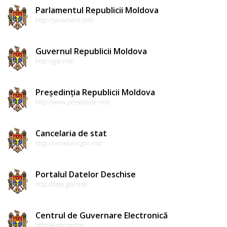
Parlamentul Republicii Moldova
http://parlament.md/
Guvernul Republicii Moldova
http://gov.md/
Președinția Republicii Moldova
http://www.presedinte.md/
Cancelaria de stat
http://cancelaria.gov.md/
Portalul Datelor Deschise
http://date.gov.md/
Centrul de Guvernare Electronică
http://egov.md/ro