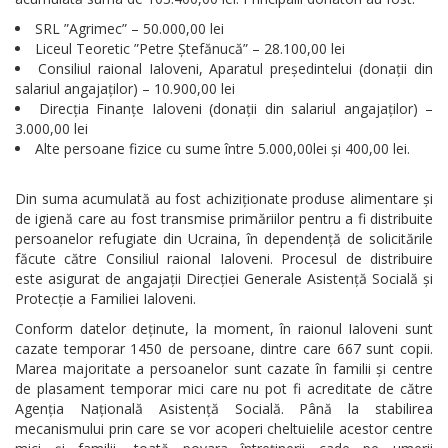
SRL ”Agrimec” – 50.000,00 lei
Liceul Teoretic ”Petre Ștefănucă” – 28.100,00 lei
Consiliul raional Ialoveni, Aparatul președintelui (donații din
salariul angajaților) – 10.900,00 lei
Direcția Finanțe Ialoveni (donații din salariul angajaților) –
3.000,00 lei
Alte persoane fizice cu sume între 5.000,00lei și 400,00 lei.
Din suma acumulată au fost achiziționate produse alimentare și
de igienă care au fost transmise primăriilor pentru a fi distribuite
persoanelor refugiate din Ucraina, în dependență de solicitările
făcute către Consiliul raional Ialoveni. Procesul de distribuire
este asigurat de angajații Direcției Generale Asistență Socială și
Protecție a Familiei Ialoveni.
Conform datelor deținute, la moment, în raionul Ialoveni sunt
cazate temporar 1450 de persoane, dintre care 667 sunt copii.
Marea majoritate a persoanelor sunt cazate în familii și centre
de plasament temporar mici care nu pot fi acreditate de către
Agenția Națională Asistență Socială. Până la stabilirea
mecanismului prin care se vor acoperi cheltuielile acestor centre