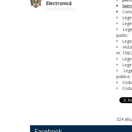
Electronică
Speci
http://egov.md/ro
Const
Legea
Legea
Lege
public;
Legea
Hotă
nr. 158/2
Legea
Legea
Lege
publice;
Codul
Codul
324 afiș
Facebook