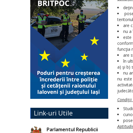
deţin
pose
teritoriu
are c
nu a 
este 
conform 
funcţia 
are s
în ul
a) şi b)
nu ar
nu este
activi
judecăto
Condiţii 
Studi
Link-uri Utile
cunoş
posed
Aptitudi
Parlamentul Republicii