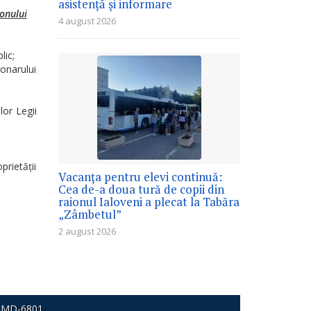
asistență și informare
ionului
4 august 2026
lic;
onarului
lor Legii
rietății
Vacanța pentru elevi continuă:
Cea de-a doua tură de copii din
raionul Ialoveni a plecat la Tabăra
„Zâmbetul”
2 august 2026
MD-6801