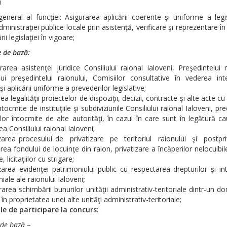
i
eneral al funcţiei: Asigurarea aplicării coerente şi uniforme a legis
dministraţiei publice locale prin asistenţă, verificare şi reprezentare î
ii legislaţiei în vigoare;
e de bază:
rarea asistenţei juridice Consiliului raional Ialoveni, Preşedintelui r
ui preşedintelui raionului, Comisiilor consultative în vederea inte
şi aplicării uniforme a prevederilor legislative;
ea legalităţii proiectelor de dispoziţii, decizii, contracte şi alte acte c
întocmite de instituţiile şi subdiviziunile Consiliului raional Ialoveni, pr
lor întocmite de alte autorităţi, în cazul în care sunt în legătură c
ea Consiliului raional Ialoveni;
zarea procesului de privatizare pe teritoriul raionului şi postpriv
area fondului de locuinţe din raion, privatizare a încăperilor nelocuibil
, licitaţiilor cu strigare;
zarea evidenţei patrimoniului public cu respectarea drepturilor şi in
iale ale raionului Ialoveni
;
rarea schimbării bunurilor unităţii administrativ-teritoriale dintr-un d
i în proprietatea unei alte unităţi administrativ-teritoriale;
ile de participare la concurs
:
 de bază
–