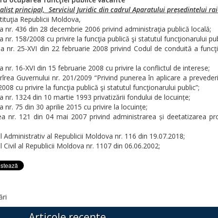
alist principal, Serviciul Juridic din cadrul Aparatului președintelui ra
ituţia Republicii Moldova,
 nr. 436 din 28 decembrie 2006 privind administraţia publică locală;
 nr. 158/2008 cu privire la funcţia publică şi statutul funcţionarului pub
a nr. 25-XVI din 22 februarie 2008 privind Codul de conduită a funcţi
 nr. 16-XVI din 15 februarie 2008 cu privire la conflictul de interese;
rîrea Guvernului nr. 201/2009 “Privind punerea în aplicare a prevederi
008 cu privire la funcţia publică şi statutul funcţionarului public”;
 nr. 1324 din 10 martie 1993 privatizării fondului de locuințe;
 nr. 75 din 30 aprilie 2015 cu privire la locuințe;
a nr. 121 din 04 mai 2007 privind administrarea și deetatizarea prop
 Administrativ al Republicii Moldova nr. 116 din 19.07.2018;
 Civil al Republicii Moldova nr. 1107 din 06.06.2002;
ări
Articole recente