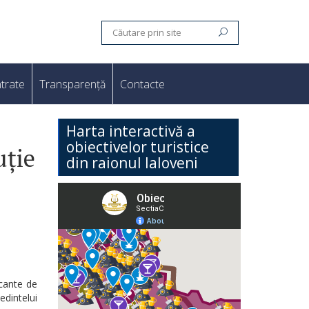
trate
Transparență
Contacte
Harta interactivă a
obiectivelor turistice
uție
din raionul Ialoveni
acante de
edintelui