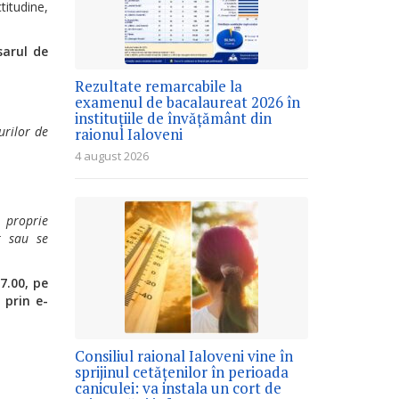
itudine,
sarul de
Rezultate remarcabile la
examenul de bacalaureat 2026 în
instituțiile de învățământ din
urilor de
raionul Ialoveni
4 august 2026
e proprie
r sau se
7.00, pe
 prin e-
Consiliul raional Ialoveni vine în
sprijinul cetățenilor în perioada
caniculei: va instala un cort de