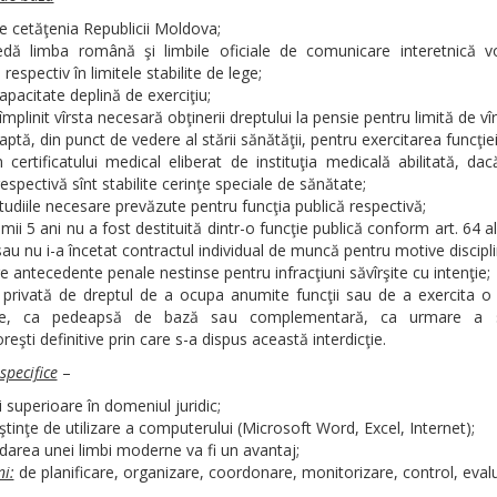
e cetăţenia Republicii Moldova;
dă limba română şi limbile oficiale de comunicare interetnică vo
l respectiv în limitele stabilite de lege;
apacitate deplină de exerciţiu;
împlinit vîrsta necesară obţinerii dreptului la pensie pentru limită de vîr
aptă, din punct de vedere al stării sănătăţii, pentru exercitarea funcţiei
certificatului medical eliberat de instituţia medicală abilitată, da
respectivă sînt stabilite cerinţe speciale de sănătate;
tudiile necesare prevăzute pentru funcţia publică respectivă;
timii 5 ani nu a fost destituită dintr-o funcţie publică conform art. 64 alin
 sau nu i-a încetat contractul individual de muncă pentru motive discipli
e antecedente penale nestinse pentru infracţiuni săvîrşite cu intenţie;
 privată de dreptul de a ocupa anumite funcţii sau de a exercita o
tate, ca pedeapsă de bază sau complementară, ca urmare a se
reşti definitive prin care s-a dispus această interdicţie.
specifice
–
i superioare în domeniul juridic;
tinţe de utilizare a computerului (Microsoft Word, Excel, Internet);
area unei limbi moderne va fi un avantaj;
ni:
de planificare, organizare, coordonare, monitorizare, control, eval