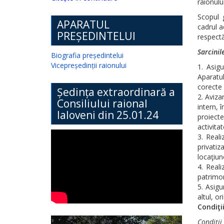
raionulu
Scopul g
APARATUL
cadrul a
PREȘEDINTELUI
respectăr
Sarcinil
Biografia președintelui
Vicepreședinții raionului
Asigu
Aparatul
corecte 
Ședința extraordinară a
Avizar
Consiliului raional
intern, 
Ialoveni din 25.01.24
proiecte
activitat
Reali
privatiz
locaţiune
Reali
patrimon
Asigu
altul, or
Condiţi
Condiţii