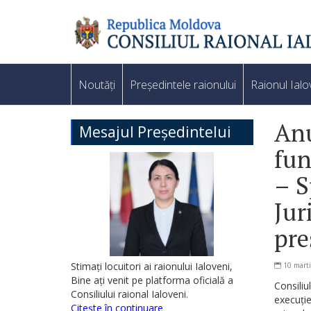
Noutăți
Președintele raionului
Raionul Ialo
Anu
Mesajul Președintelui
fun
– S
Jur
pre
Stimați locuitori ai raionului Ialoveni,
10 mart
Bine ați venit pe platforma oficială a
Consiliu
Consiliului raional Ialoveni.
execuție
Citește în continuare