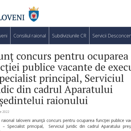
veni
Consiliul raional
Subdiviziunile CR
Servicii Desconcen
nţ concurs pentru ocuparea
cţiei publice vacante de exec
pecialist principal, Serviciul
idic din cadrul Aparatului
ședintelui raionului
ie 2022
l raional Ialoveni anunţă concurs pentru ocuparea funcţiei publice v
 – Specialist principal, Serviciul Juridic din cadrul Aparatului preș