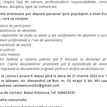
:
respect faţă de oameni, profesionalism, responsabilitate, corect
litate, disciplină, spirit de comunicare.
ele interesate pot depune personal
/prin poştă/prin e-mail
Do
, care va conţine:
larul de participare;
buletinului de identitate;
e diplomelor de studii cu anexe și ale certificatelor de absolvire a curs
onare profesională și / sau de specializare;
 carnetului de muncă;
ul judiciar;
icatul medical.
atul medical şi cazierul judiciar pot fi înlocuite cu declaraţii p
dere.
Copiile documentelor prezentate pot fi autentificate de nota
 împreună cu documentele originale pentru a verifica veridicitatea lor.
 la concurs poate fi depus
pînă la data de 21 martie 2022 ora 1
or.Ialoveni, str. Alexandrul cel Bun, nr. 33,
etajul 4, bir. 401
sau
 adresa: ialoveniconsiliu@gmail.com
a de contact: Balan Eleonora, tel. 026824235.
rafia concursului
:
ru ocuparea funcţiei publice vacante