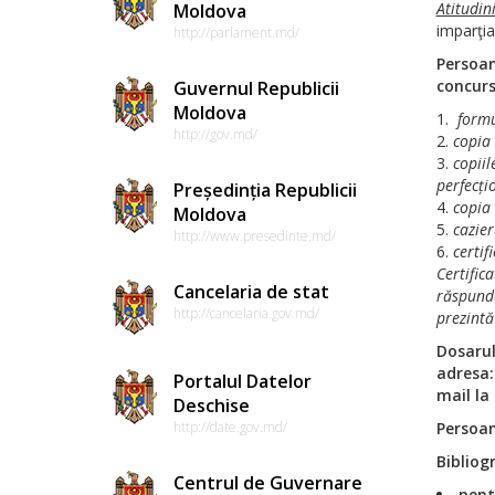
Atitudini
Moldova
imparţia
http://parlament.md/
Persoan
concurs
Guvernul Republicii
Moldova
formu
http://gov.md/
copia 
copiil
perfecți
Președinția Republicii
copia
Moldova
cazier
http://www.presedinte.md/
certif
Certific
Cancelaria de stat
răspun
http://cancelaria.gov.md/
prezintă
Dosarul
adresa: 
Portalul Datelor
mail la
Deschise
Persoan
http://date.gov.md/
Bibliog
Centrul de Guvernare
pent