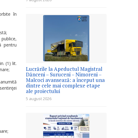
rbite în
stă;
 publice,
că pentru
. (1) lit.
Lucrările la Apeductul Magistral
nare;
Dănceni – Suruceni – Nimoreni –
Malcoci avansează: a început una
 anumită
dintre cele mai complexe etape
ntinţei
ale proiectului
5 august 2026
uare;