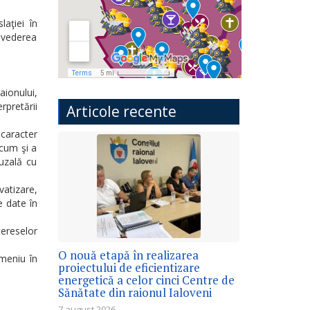
laţiei în
n vederea
aionului,
rpretării
Articole recente
u caracter
ecum şi a
auzală cu
atizare,
e date în
tereselor
O nouă etapă în realizarea
omeniu în
proiectului de eficientizare
energetică a celor cinci Centre de
Sănătate din raionul Ialoveni
7 august 2026