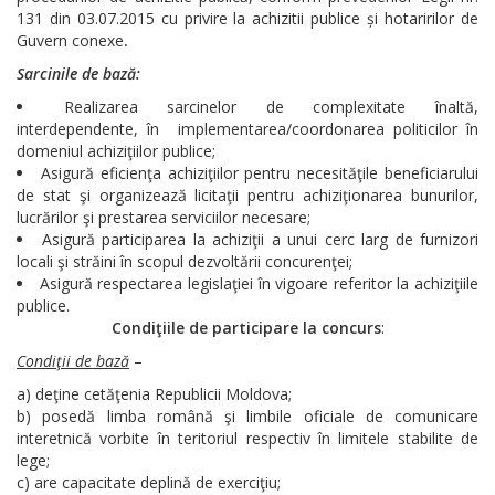
131 din 03.07.2015 cu privire la achizitii publice și hotaririlor de
Guvern conexe
.
Sarcinile de bază:
Realizarea sarcinelor de complexitate înaltă,
interdependente, în implementarea/coordonarea politicilor în
domeniul achiziţiilor publice;
Asigură eficienţa achiziţiilor pentru necesităţile beneficiarului
de stat şi organizează licitaţii pentru achiziţionarea bunurilor,
lucrărilor şi prestarea serviciilor necesare;
Asigură participarea la achiziţii a unui cerc larg de furnizori
locali şi străini în scopul dezvoltării concurenţei;
Asigură respectarea legislaţiei în vigoare referitor la achiziţiile
publice.
Condiţiile de participare la concurs
:
Condiţii de bază
–
a) deţine cetăţenia Republicii Moldova;
b) posedă limba română şi limbile oficiale de comunicare
interetnică vorbite în teritoriul respectiv în limitele stabilite de
lege;
c) are capacitate deplină de exerciţiu;