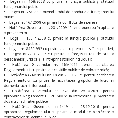
Legea nr. 158/2008 cu privire la funcţia publică şi statutul
funcţionarului public;
Legea nr. 25/ 2008 privind Codul de conduită a funcţionarului
public;
Legea nr. 16/ 2008 cu privire la conflictul de interese;
Hotărîrea Guvernului nr. 201/2009 “Privind punerea în aplicare
a prevederilor
Legii 158 / 2008 cu privire la funcţia publică şi statutul
funcţionarului public”;
Legea nr. 845/1992 cu privire la antreprenoriat și întreprinderi;
Legea nr.220/ 2007 cu privire la înregistratrea de stat a
persoanelor juridice și a întreprinzătorilor individuali;
Hotărîrea Guvernului nr. 665/2016 pentru aprobarea
Regulamentului cu privire la achiziţiile publice de valoare mică;
Hotărârea Guvernului nr. 10 din 20.01.2021 pentru aprobarea
Regulamentului cu privire la activitatea grupului de lucru în
domeniul achizițiilor publice
Hotărârea Guvernului nr. 778 din 28.10.2020 pentru
aprobarea Regulamentului cu privire la întocmirea și păstrarea
dosarului achiziției publice
Hotărârea Guvernului nr.1419 din 28.12.2016 pentru
aprobarea Regulamentului cu privire la modul de planificare a
contractelor de achiziţii publice