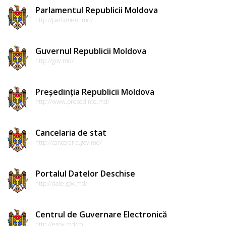
Parlamentul Republicii Moldova
http://parlament.md/
Guvernul Republicii Moldova
http://gov.md/
Președinția Republicii Moldova
http://www.presedinte.md/
Cancelaria de stat
http://cancelaria.gov.md/
Portalul Datelor Deschise
http://date.gov.md/
Centrul de Guvernare Electronică
http://egov.md/ro