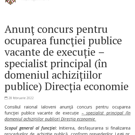
Anunţ concurs pentru
ocuparea funcţiei publice
vacante de execuție –
specialist principal (în
domeniul achizițiilor
publice) Direcția economie
28 februarie 2022
Consiliul raional Ialoveni anunţă concurs pentru ocuparea
funcţiei publice vacante de execuție
– specialist principal (în
domeniul achizițiilor publice) Direcția economie
Scopul general al funcţiei
:
Initierea, desfașurarea si finalizarea
procedurilor de achizitie publică, conform prevederilor Legii nr.