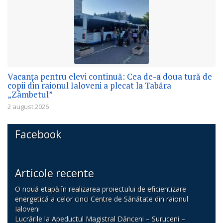
Vacanța pentru elevi continuă: Cea de-a doua tură de
copii din raionul Ialoveni a plecat la Tabăra
„Zâmbetul”
2 august 2026
Facebook
Articole recente
O nouă etapă în realizarea proiectului de eficientizare
energetică a celor cinci Centre de Sănătate din raionul
Ialoveni
Lucrările la Apeductul Magistral Dănceni – Suruceni –