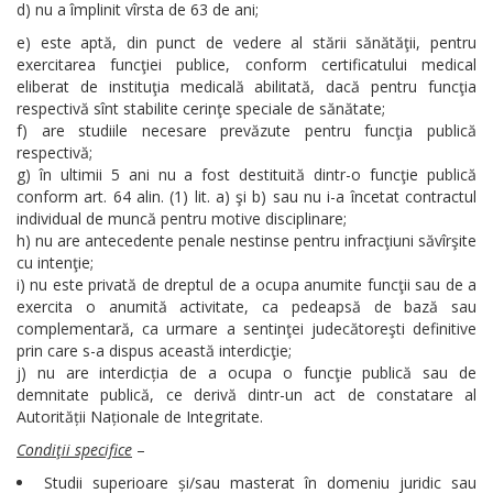
d) nu a împlinit vîrsta de 63 de ani;
e) este aptă, din punct de vedere al stării sănătăţii, pentru
exercitarea funcţiei publice, conform certificatului medical
eliberat de instituţia medicală abilitată, dacă pentru funcţia
respectivă sînt stabilite cerinţe speciale de sănătate;
f) are studiile necesare prevăzute pentru funcţia publică
respectivă;
g) în ultimii 5 ani nu a fost destituită dintr-o funcţie publică
conform art. 64 alin. (1) lit. a) şi b) sau nu i-a încetat contractul
individual de muncă pentru motive disciplinare;
h) nu are antecedente penale nestinse pentru infracţiuni săvîrşite
cu intenţie;
i) nu este privată de dreptul de a ocupa anumite funcţii sau de a
exercita o anumită activitate, ca pedeapsă de bază sau
complementară, ca urmare a sentinţei judecătoreşti definitive
prin care s-a dispus această interdicţie;
j) nu are interdicția de a ocupa o funcţie publică sau de
demnitate publică, ce derivă dintr-un act de constatare al
Autorității Naționale de Integritate.
Condiţii specifice
–
Studii superioare și/sau masterat în domeniu juridic sau