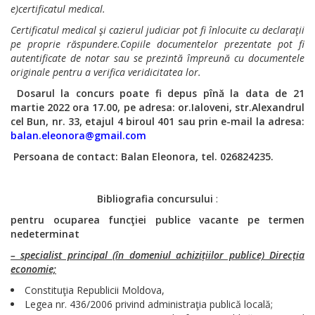
e)certificatul medical.
Certificatul medical şi cazierul judiciar pot fi înlocuite cu declaraţii
pe proprie răspundere.
Copiile documentelor prezentate pot fi
autentificate de notar sau se prezintă împreună cu documentele
originale pentru a verifica veridicitatea lor.
Dosarul la concurs poate fi depus
pînă la data de 21
martie 2022 ora 17.00, pe adresa: or.Ialoveni, str.Alexandrul
cel Bun, nr. 33,
etajul 4 biroul 401 sau prin e-mail la adresa:
balan.eleonora@gmail.com
Persoana de contact: Balan Eleonora, tel. 026824235.
Bibliografia concursului
:
pentru ocuparea funcţiei publice vacante pe termen
nedeterminat
– specialist principal (în domeniul achizițiilor publice) Direcția
economie;
Constituţia Republicii Moldova,
Legea nr. 436/2006 privind administraţia publică locală;