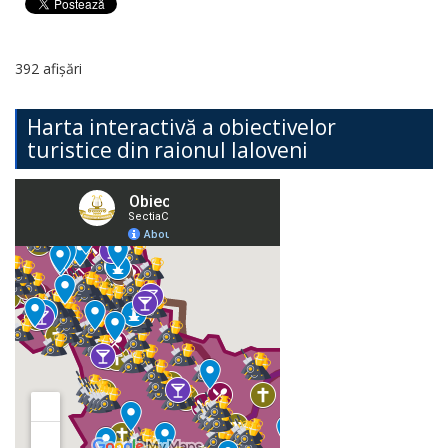
392 afișări
Harta interactivă a obiectivelor
turistice din raionul Ialoveni