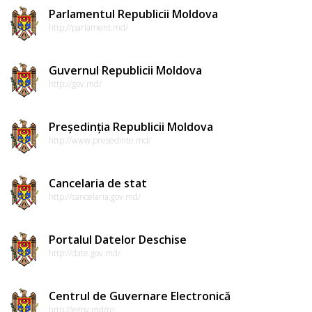
Parlamentul Republicii Moldova
http://parlament.md/
Guvernul Republicii Moldova
http://gov.md/
Președinția Republicii Moldova
http://www.presedinte.md/
Cancelaria de stat
http://cancelaria.gov.md/
Portalul Datelor Deschise
http://date.gov.md/
Centrul de Guvernare Electronică
http://egov.md/ro